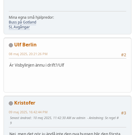
Mina egna små hjälpredor:
Buss på Gotland
SL Avgångar
Ulf Berlin
08 maj 2025, 20:21:26 PM
#2
Är Visbylinjen ännu i drift?/Ulf
Kristofer
09 maj 2025, 16:42:44 PM
#3
Senast ändrad:
: 10 maj 2025, 11:42:30 AM av admin
Anledning
: Se regel #
9
Nej, men det gör ju ändå inte den nya bussen blir den första.