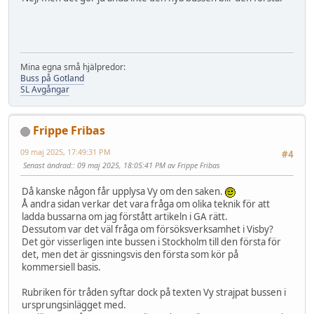
Mina egna små hjälpredor:
Buss på Gotland
SL Avgångar
Frippe Fribas
09 maj 2025, 17:49:31 PM
#4
Senast ändrad:
: 09 maj 2025, 18:05:41 PM av Frippe Fribas
Då kanske någon får upplysa Vy om den saken.
Å andra sidan verkar det vara fråga om olika teknik för att
ladda bussarna om jag förstått artikeln i GA rätt.
Dessutom var det väl fråga om försöksverksamhet i Visby?
Det gör visserligen inte bussen i Stockholm till den första för
det, men det är gissningsvis den första som kör på
kommersiell basis.
Rubriken för tråden syftar dock på texten Vy strajpat bussen i
ursprungsinlägget med.