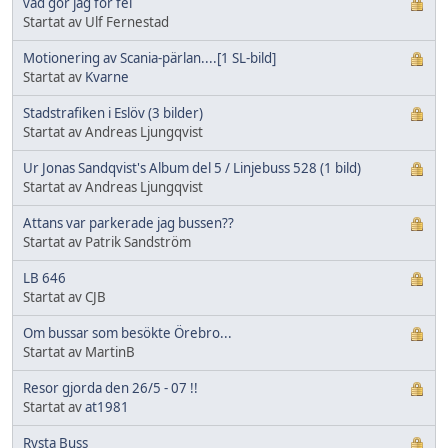
vad gör jag för fel
Startat av Ulf Fernestad
Motionering av Scania-pärlan....[1 SL-bild]
Startat av
Kvarne
Stadstrafiken i Eslöv (3 bilder)
Startat av Andreas Ljungqvist
Ur Jonas Sandqvist's Album del 5 / Linjebuss 528 (1 bild)
Startat av Andreas Ljungqvist
Attans var parkerade jag bussen??
Startat av Patrik Sandström
LB 646
Startat av CJB
Om bussar som besökte Örebro...
Startat av MartinB
Resor gjorda den 26/5 - 07 !!
Startat av
at1981
Rysta Buss