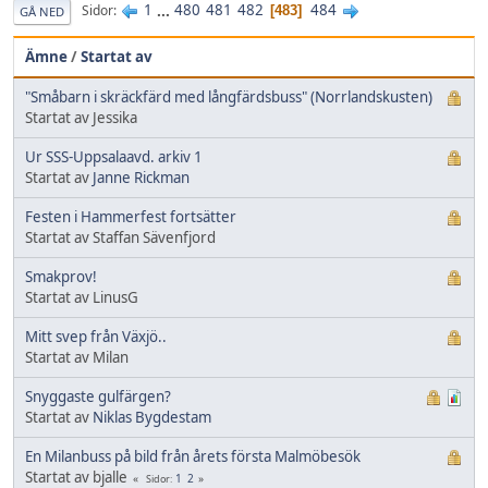
1
...
480
481
482
484
Sidor
483
GÅ NED
Ämne
/
Startat av
"Småbarn i skräckfärd med långfärdsbuss" (Norrlandskusten)
Startat av Jessika
Ur SSS-Uppsalaavd. arkiv 1
Startat av
Janne Rickman
Festen i Hammerfest fortsätter
Startat av Staffan Sävenfjord
Smakprov!
Startat av LinusG
Mitt svep från Växjö..
Startat av Milan
Snyggaste gulfärgen?
Startat av
Niklas Bygdestam
En Milanbuss på bild från årets första Malmöbesök
Startat av bjalle
1
2
Sidor