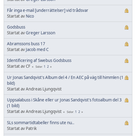
Får inga e-mail [underrättelser] vid trådsvar
Startat av
Nico
Godsbuss
Startat av
Greger Larsson
Abramssons buss 17
Startat av
Jacob med C
Identificering af Swebus Godsbuss
Startat av CF
1
2
Sidor
Ur Jonas Sandqvist's Album del 4 / En AEC på väg till himmlen (1
bild)
Startat av Andreas Ljungqvist
Uppsalabuss i Skåne eller ur Jonas Sandqvist's fotoalbum del 3
(1 bild)
Startat av Andreas Ljungqvist
1
2
Sidor
SLs sommartidtabeller finns ute nu..
Startat av Patrik