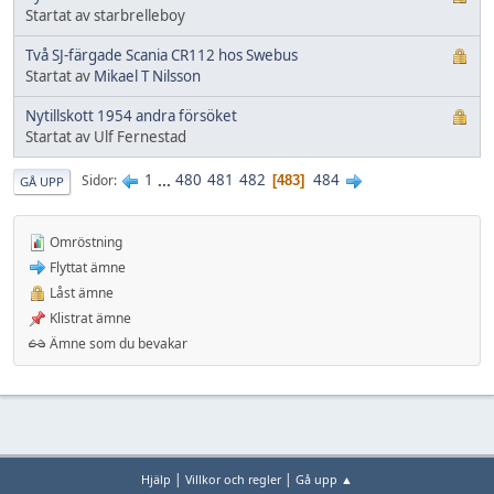
Startat av starbrelleboy
Två SJ-färgade Scania CR112 hos Swebus
Startat av
Mikael T Nilsson
Nytillskott 1954 andra försöket
Startat av Ulf Fernestad
1
...
480
481
482
484
Sidor
483
GÅ UPP
Omröstning
Flyttat ämne
Låst ämne
Klistrat ämne
Ämne som du bevakar
|
|
Hjälp
Villkor och regler
Gå upp ▲