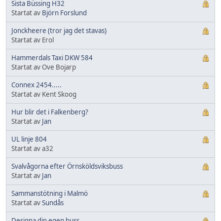
Sista Büssing H32
Startat av
Björn Forslund
Jonckheere (tror jag det stavas)
Startat av Erol
Hammerdals Taxi DKW 584
Startat av Ove Bojarp
Connex 2454.....
Startat av Kent Skoog
Hur blir det i Falkenberg?
Startat av
Jan
UL linje 804
Startat av a32
Svalvågorna efter Örnsköldsviksbuss
Startat av
Jan
Sammanstötning i Malmö
Startat av
Sundås
Designa din egen buss