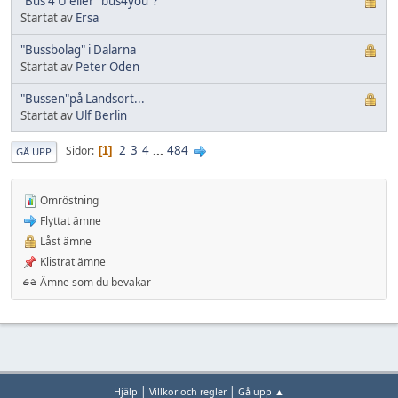
"Bus 4 U eller "bus4you"?
Startat av
Ersa
"Bussbolag" i Dalarna
Startat av
Peter Öden
"Bussen"på Landsort...
Startat av
Ulf Berlin
2
3
4
...
484
Sidor
1
GÅ UPP
Omröstning
Flyttat ämne
Låst ämne
Klistrat ämne
Ämne som du bevakar
|
|
Hjälp
Villkor och regler
Gå upp ▲