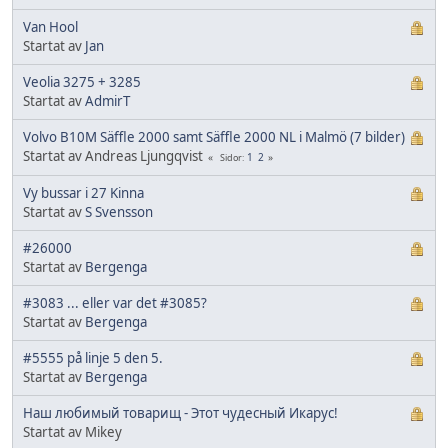
Van Hool
Startat av
Jan
Veolia 3275 + 3285
Startat av
AdmirT
Volvo B10M Säffle 2000 samt Säffle 2000 NL i Malmö (7 bilder)
Startat av Andreas Ljungqvist
1
2
Sidor
Vy bussar i 27 Kinna
Startat av
S Svensson
#26000
Startat av
Bergenga
#3083 ... eller var det #3085?
Startat av
Bergenga
#5555 på linje 5 den 5.
Startat av
Bergenga
Наш любимый товарищ - Этот чудесный Икарус!
Startat av Mikey