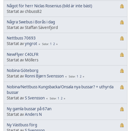
Något för herr Niclas Rosenius (bild är inte bäst)
Startat av chbuss82
Några Swebus i Borås i dag
Startat av Staffan Sävenfjord
Nettbuss 70693
Startat av
yngrot
1
2
Sidor
NewFlyer C40LFR
Startat av Möllers
Nobina Göteborg
Startat av
Ronni Bjørn Svensson
1
2
Sidor
Nobina/Nettbuss Kungsbacka/Onsala nya bussar? + uthyrda
bussar
Startat av
S Svensson
1
2
Sidor
Ny gamla bussar på 67an
Startat av
Anders N
Ny Västbuss förg
Startat av
S Svensson