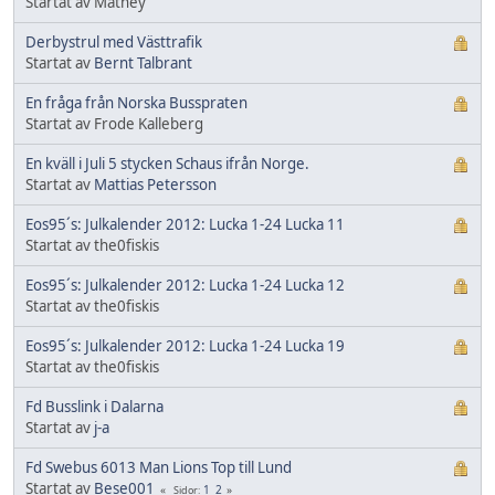
Startat av Mathey
Derbystrul med Västtrafik
Startat av
Bernt Talbrant
En fråga från Norska Busspraten
Startat av Frode Kalleberg
En kväll i Juli 5 stycken Schaus ifrån Norge.
Startat av
Mattias Petersson
Eos95´s: Julkalender 2012: Lucka 1-24 Lucka 11
Startat av the0fiskis
Eos95´s: Julkalender 2012: Lucka 1-24 Lucka 12
Startat av the0fiskis
Eos95´s: Julkalender 2012: Lucka 1-24 Lucka 19
Startat av the0fiskis
Fd Busslink i Dalarna
Startat av
j-a
Fd Swebus 6013 Man Lions Top till Lund
Startat av
Bese001
1
2
Sidor