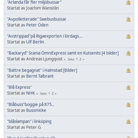
"Arlanda får fler miljöbussar"
Startat av Joachim Wansölin
"Avpolletterade" Swebusbussar
Startat av
Peter Öden
"Avstrippad"på Rigaexporten i lördags...
Startat av
Ulf Berlin
"Backaryd" Scania OmniExpress samt en Kutsenits [4 bilder]
Startat av Andreas Ljungqvist
1
2
Sidor
"Bättre begagnat" i Halmstad [Bilder]
Startat av
Bernt Talbrant
"Blå Express"
Startat av
NHK
1
2
Sidor
"Blåbuss"boggie på 875..
Startat av
Bussmicke
"blåslampan" i linköping
Startat av Peter G