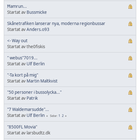
Ħamrun...
Startat av
Bussmicke
​Skånetrafiken lanserar nya, moderna regionbussar
Startat av
Anders.o93
<- Way out
Startat av the0fiskis
" webus"7019...
Startat av
Ulf Berlin
"-Ta kort på mig"
Startat av
Martin Maltkvist
"50 personer i bussolycka..."
Startat av
Patrik
"7 Waldemarsudde"...
Startat av
Ulf Berlin
1
2
Sidor
"8500FL Movia"
Startat av larsbudtz.dk