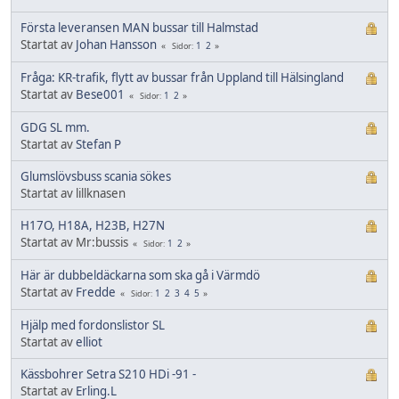
Första leveransen MAN bussar till Halmstad
Startat av
Johan Hansson
1
2
Sidor
Fråga: KR-trafik, flytt av bussar från Uppland till Hälsingland
Startat av
Bese001
1
2
Sidor
GDG SL mm.
Startat av
Stefan P
Glumslövsbuss scania sökes
Startat av lillknasen
H17O, H18A, H23B, H27N
Startat av Mr:bussis
1
2
Sidor
Här är dubbeldäckarna som ska gå i Värmdö
Startat av
Fredde
1
2
3
4
5
Sidor
Hjälp med fordonslistor SL
Startat av
elliot
Kässbohrer Setra S210 HDi -91 -
Startat av
Erling.L