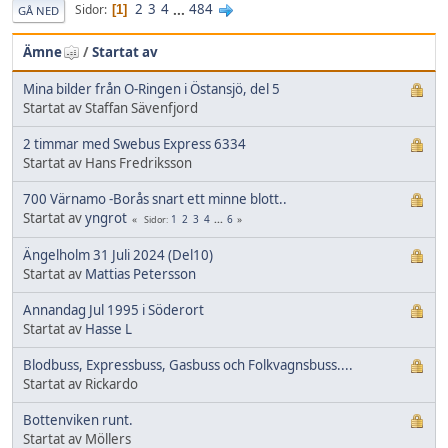
2
3
4
...
484
Sidor
1
GÅ NED
Ämne
/
Startat av
Mina bilder från O-Ringen i Östansjö, del 5
Startat av Staffan Sävenfjord
2 timmar med Swebus Express 6334
Startat av Hans Fredriksson
700 Värnamo -Borås snart ett minne blott..
Startat av
yngrot
1
2
3
4
...
6
Sidor
Ängelholm 31 Juli 2024 (Del10)
Startat av
Mattias Petersson
Annandag Jul 1995 i Söderort
Startat av
Hasse L
Blodbuss, Expressbuss, Gasbuss och Folkvagnsbuss....
Startat av Rickardo
Bottenviken runt.
Startat av Möllers