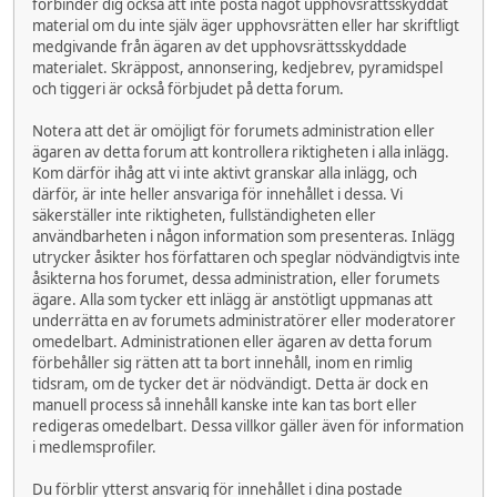
förbinder dig också att inte posta något upphovsrättsskyddat
material om du inte själv äger upphovsrätten eller har skriftligt
medgivande från ägaren av det upphovsrättsskyddade
materialet. Skräppost, annonsering, kedjebrev, pyramidspel
och tiggeri är också förbjudet på detta forum.
Notera att det är omöjligt för forumets administration eller
ägaren av detta forum att kontrollera riktigheten i alla inlägg.
Kom därför ihåg att vi inte aktivt granskar alla inlägg, och
därför, är inte heller ansvariga för innehållet i dessa. Vi
säkerställer inte riktigheten, fullständigheten eller
användbarheten i någon information som presenteras. Inlägg
utrycker åsikter hos författaren och speglar nödvändigtvis inte
åsikterna hos forumet, dessa administration, eller forumets
ägare. Alla som tycker ett inlägg är anstötligt uppmanas att
underrätta en av forumets administratörer eller moderatorer
omedelbart. Administrationen eller ägaren av detta forum
förbehåller sig rätten att ta bort innehåll, inom en rimlig
tidsram, om de tycker det är nödvändigt. Detta är dock en
manuell process så innehåll kanske inte kan tas bort eller
redigeras omedelbart. Dessa villkor gäller även för information
i medlemsprofiler.
Du förblir ytterst ansvarig för innehållet i dina postade