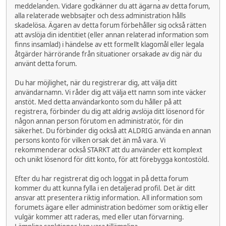
meddelanden. Vidare godkänner du att ägarna av detta forum,
alla relaterade webbsajter och dess administration hålls
skadelösa. Ägaren av detta forum förbehåller sig också rätten
att avslöja din identitiet (eller annan relaterad information som
finns insamlad) i händelse av ett formellt klagomål eller legala
åtgärder härrörande från situationer orsakade av dig när du
använt detta forum.
Du har möjlighet, när du registrerar dig, att välja ditt
användarnamn. Vi råder dig att välja ett namn som inte väcker
anstöt. Med detta användarkonto som du håller på att
registrera, förbinder du dig att aldrig avslöja ditt lösenord för
någon annan person förutom en administratör, för din
säkerhet. Du förbinder dig också att ALDRIG använda en annan
persons konto för vilken orsak det än må vara. Vi
rekommenderar också STARKT att du använder ett komplext
och unikt lösenord för ditt konto, för att förebygga kontostöld.
Efter du har registrerat dig och loggat in på detta forum
kommer du att kunna fylla i en detaljerad profil. Det är ditt
ansvar att presentera riktig information. All information som
forumets ägare eller administration bedömer som oriktig eller
vulgär kommer att raderas, med eller utan förvarning.