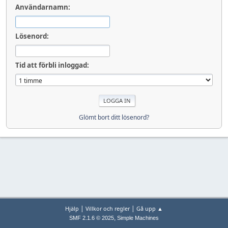
Användarnamn:
Lösenord:
Tid att förbli inloggad:
Glömt bort ditt lösenord?
|
|
Hjälp
Villkor och regler
Gå upp ▲
,
SMF 2.1.6 © 2025
Simple Machines