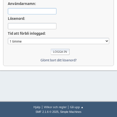
Användarnamn:
Lösenord:
Tid att förbli inloggad:
Glömt bort ditt lösenord?
|
|
Hjälp
Villkor och regler
Gå upp ▲
,
SMF 2.1.6 © 2025
Simple Machines