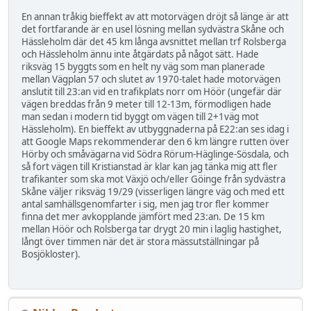
En annan tråkig bieffekt av att motorvägen dröjt så länge är att
det fortfarande är en usel lösning mellan sydvästra Skåne och
Hässleholm där det 45 km långa avsnittet mellan trf Rolsberga
och Hässleholm ännu inte åtgärdats på något sätt. Hade
riksväg 15 byggts som en helt ny väg som man planerade
mellan Vägplan 57 och slutet av 1970-talet hade motorvägen
anslutit till 23:an vid en trafikplats norr om Höör (ungefär där
vägen breddas från 9 meter till 12-13m, förmodligen hade
man sedan i modern tid byggt om vägen till 2+1väg mot
Hässleholm). En bieffekt av utbyggnaderna på E22:an ses idag i
att Google Maps rekommenderar den 6 km längre rutten över
Hörby och småvägarna vid Södra Rörum-Häglinge-Sösdala, och
så fort vägen till Kristianstad är klar kan jag tänka mig att fler
trafikanter som ska mot Växjö och/eller Göinge från sydvästra
Skåne väljer riksväg 19/29 (visserligen längre väg och med ett
antal samhällsgenomfarter i sig, men jag tror fler kommer
finna det mer avkopplande jämfört med 23:an. De 15 km
mellan Höör och Rolsberga tar drygt 20 min i laglig hastighet,
långt över timmen när det är stora mässutställningar på
Bosjökloster).