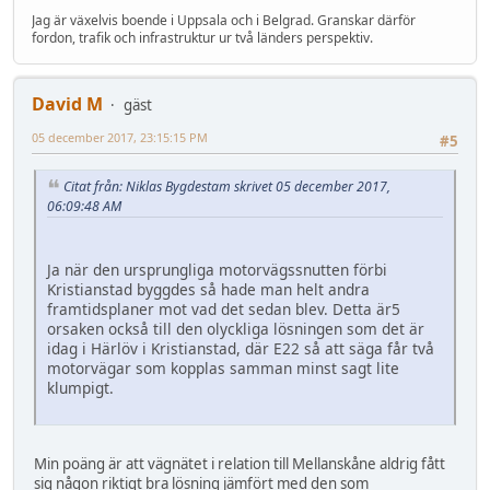
Jag är växelvis boende i Uppsala och i Belgrad. Granskar därför
fordon, trafik och infrastruktur ur två länders perspektiv.
David M
gäst
05 december 2017, 23:15:15 PM
#5
Citat från: Niklas Bygdestam skrivet 05 december 2017,
06:09:48 AM
Ja när den ursprungliga motorvägssnutten förbi
Kristianstad byggdes så hade man helt andra
framtidsplaner mot vad det sedan blev. Detta är5
orsaken också till den olyckliga lösningen som det är
idag i Härlöv i Kristianstad, där E22 så att säga får två
motorvägar som kopplas samman minst sagt lite
klumpigt.
Min poäng är att vägnätet i relation till Mellanskåne aldrig fått
sig någon riktigt bra lösning jämfört med den som