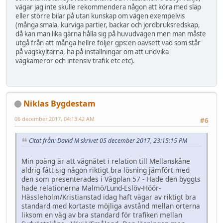
vägar jag inte skulle rekommendera någon att köra med släp
eller större bilar på utan kunskap om vägen exempelvis
(många smala, kurviga partier, backar och jordbruksredskap,
då kan man lika gärna hålla sig på huvudvägen men man måste
utgå från att många hellre följer gps:en oavsett vad som står
på vägskyltarna, ha på inställningar om att undvika
vägkameror och intensiv trafik etc etc).
Niklas Bygdestam
06 december 2017, 04:13:42 AM
#6
Citat från: David M skrivet 05 december 2017, 23:15:15 PM
Min poäng är att vägnätet i relation till Mellanskåne
aldrig fått sig någon riktigt bra lösning jämfört med
den som presenterades i Vägplan 57 - Hade den byggts
hade relationerna Malmö/Lund-Eslöv-Höör-
Hässleholm/Kristianstad idag haft vägar av riktigt bra
standard med kortaste möjliga avstånd mellan orterna
liksom en väg av bra standard för trafiken mellan