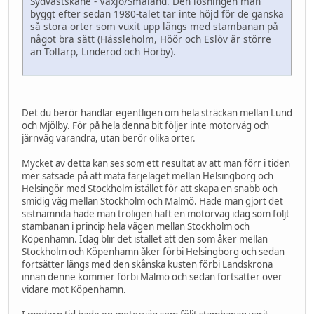
Sydvästskåne - Växjö/Småland. Den lösningen man
byggt efter sedan 1980-talet tar inte höjd för de ganska
så stora orter som vuxit upp längs med stambanan på
något bra sätt (Hässleholm, Höör och Eslöv är större
än Tollarp, Linderöd och Hörby).
Det du berör handlar egentligen om hela sträckan mellan Lund
och Mjölby. För på hela denna bit följer inte motorväg och
järnväg varandra, utan berör olika orter.
Mycket av detta kan ses som ett resultat av att man förr i tiden
mer satsade på att mata färjeläget mellan Helsingborg och
Helsingör med Stockholm istället för att skapa en snabb och
smidig väg mellan Stockholm och Malmö. Hade man gjort det
sistnämnda hade man troligen haft en motorväg idag som följt
stambanan i princip hela vägen mellan Stockholm och
Köpenhamn. Idag blir det istället att den som åker mellan
Stockholm och Köpenhamn åker förbi Helsingborg och sedan
fortsätter längs med den skånska kusten förbi Landskrona
innan denne kommer förbi Malmö och sedan fortsätter över
vidare mot Köpenhamn.