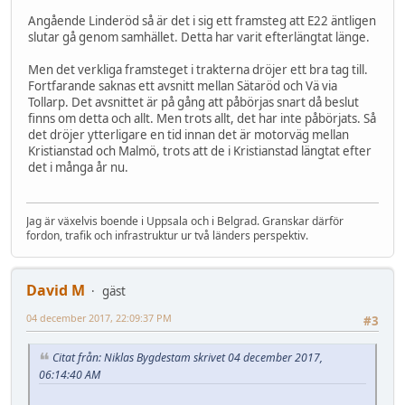
Angående Linderöd så är det i sig ett framsteg att E22 äntligen
slutar gå genom samhället. Detta har varit efterlängtat länge.
Men det verkliga framsteget i trakterna dröjer ett bra tag till.
Fortfarande saknas ett avsnitt mellan Sätaröd och Vä via
Tollarp. Det avsnittet är på gång att påbörjas snart då beslut
finns om detta och allt. Men trots allt, det har inte påbörjats. Så
det dröjer ytterligare en tid innan det är motorväg mellan
Kristianstad och Malmö, trots att de i Kristianstad längtat efter
det i många år nu.
Jag är växelvis boende i Uppsala och i Belgrad. Granskar därför
fordon, trafik och infrastruktur ur två länders perspektiv.
David M
gäst
04 december 2017, 22:09:37 PM
#3
Citat från: Niklas Bygdestam skrivet 04 december 2017,
06:14:40 AM