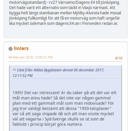
motorvägsstandard) - rv27 Värnamo/Dagens E4 till Jönköping.
Det hade varit ett alternativ som täckt in Växjö närmast. Att
bygga helt längs stambanan mellan Mjölby-Alvesta hade missat
Jönköping fullkomligt för att få en motorväg som haft ungefär
lika mycket ödemark som dagens E4:an i Finnveden redan är.
linlars
04 februari 2018, 13:09:21 PM
#10
Citat från: Niklas Bygdestam skrivet 06 december 2017,
12:11:52 PM
1995! Det var intressant! Är du säker på att det var ett
mål man ännu hade? Så det inte var någon gammal
plan med ett gammalt mål som man redovisade? För
jag tror väldigt bestämt att dessa "1950-talsplaner"
var så att säga slopade då och att man visste mycket
väl att vägarna i Syd-Sverige skulle se ut som de
faktiskt i princip börjat göra numera.