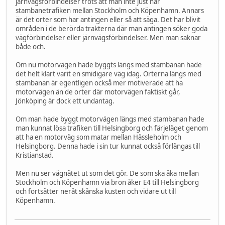
järnvägsförbindelser trots att man inte just har
stambanetrafiken mellan Stockholm och Köpenhamn. Annars
är det orter som har antingen eller så att säga. Det har blivit
områden i de berörda trakterna där man antingen söker goda
vägförbindelser eller järnvägsförbindelser. Men man saknar
både och.
Om nu motorvägen hade byggts längs med stambanan hade
det helt klart varit en smidigare väg idag. Orterna längs med
stambanan är egentligen också mer motiverade att ha
motorvägen än de orter där motorvägen faktiskt går,
Jönköping är dock ett undantag.
Om man hade byggt motorvägen längs med stambanan hade
man kunnat lösa trafiken till Helsingborg och färjeläget genom
att ha en motorväg som matar mellan Hässleholm och
Helsingborg. Denna hade i sin tur kunnat också förlängas till
Kristianstad.
Men nu ser vägnätet ut som det gör. De som ska åka mellan
Stockholm och Köpenhamn via bron åker E4 till Helsingborg
och fortsätter neråt skånska kusten och vidare ut till
Köpenhamn.