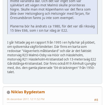
mötte varandra där. Och det var inget som var
självklart att vägen mot Malmö skulle prioriteras
högre. Skulle man mot Köpenhamn var det flera som
åkte över Helsingborg och Helsingör med färjan, för
Öresundsbron fanns ju inte som exempel.
Planerna bör ha ändrats ca 1980, för det var då riksväg
15 blev E66, som i sin tur idag är E22.
I går hittade jag en rapport från 1995 i en hylla här på jobbet,
om sydsvenska vägförbindelser. Där finns en karta som
redovisar "Vägverkets målstandard" och där är det faktiskt
motorväg R23 Malmö-Osby via Höör och Hässleholm,
motorväg R21 Hässleholm-Kristianstad och 13-metersväg E22
Gårdstånga-Kristianstad. Där finns också R19 Älmhult-Ljungby
med, dvs. den gamla planerade "E4-sträckningen" från 1950-
talet.
Niklas Bygdestam
06 december 2017, 12:11:52 PM
#8