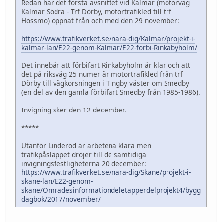
Redan har det första avsnittet vid Kalmar (motorväg
Kalmar Södra - Trf Dörby, motortrafikled till trf
Hossmo) öppnat från och med den 29 november:
https://www.trafikverket.se/nara-dig/Kalmar/projekt-i-
kalmar-lan/E22-genom-Kalmar/E22-forbi-Rinkabyholm/
Det innebär att förbifart Rinkabyholm är klar och att
det på riksväg 25 numer är motortrafikled från trf
Dörby till vägkorsningen i Tingby väster om Smedby
(en del av den gamla förbifart Smedby från 1985-1986).
Invigning sker den 12 december.
*****
Utanför Linderöd är arbetena klara men
trafikpåsläppet dröjer till de samtidiga
invigningsfestligheterna 20 december:
https://www.trafikverket.se/nara-dig/Skane/projekt-i-
skane-lan/E22-genom-
skane/Omradesinformationdeletapperdelprojekt4/bygg
dagbok/2017/november/