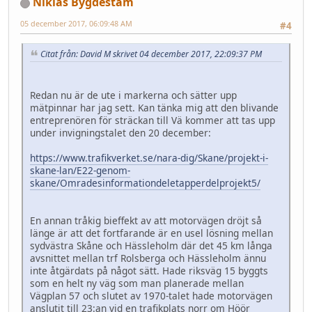
Niklas Bygdestam
05 december 2017, 06:09:48 AM
#4
Citat från: David M skrivet 04 december 2017, 22:09:37 PM
Redan nu är de ute i markerna och sätter upp
mätpinnar har jag sett. Kan tänka mig att den blivande
entreprenören för sträckan till Vä kommer att tas upp
under invigningstalet den 20 december:
https://www.trafikverket.se/nara-dig/Skane/projekt-i-
skane-lan/E22-genom-
skane/Omradesinformationdeletapperdelprojekt5/
En annan tråkig bieffekt av att motorvägen dröjt så
länge är att det fortfarande är en usel lösning mellan
sydvästra Skåne och Hässleholm där det 45 km långa
avsnittet mellan trf Rolsberga och Hässleholm ännu
inte åtgärdats på något sätt. Hade riksväg 15 byggts
som en helt ny väg som man planerade mellan
Vägplan 57 och slutet av 1970-talet hade motorvägen
anslutit till 23:an vid en trafikplats norr om Höör