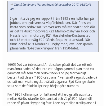
Citat från: Anders Noren skrivet 06 december 2017, 08:50:41
AM
I går hittade jag en rapport från 1995 i en hylla här på
jobbet, om sydsvenska vägförbindelser. Där finns en
karta som redovisar "Vägverkets målstandard" och där
är det faktiskt motorväg R23 Malmö-Osby via Höör och
Hässleholm, motorväg R21 Hässleholm-Kristianstad
och 13-metersväg E22 Gårdstånga-Kristianstad. Där
finns också R19 Älmhult-Ljungby med, dvs. den gamla
planerade "E4-sträckningen" från 1950-talet.
1995! Det var intressant! Är du säker på att det var ett mål
man ännu hade? Så det inte var någon gammal plan med ett
gammalt mål som man redovisade? För jag tror väldigt
bestämt att dessa "1950-talsplaner" var så att säga slopade då
och att man visste mycket väl att vägarna i Syd-Sverige skulle
se ut som de faktiskt i princip börjat göra numera.
För 1995 höll man på för fullt med att färdigställa avsnittet
mellan Härlöv utanför Kristianstad och Vä på E22. Man höll
redan då på att "bygga sig fast" i den otympliga trafikplatsen i