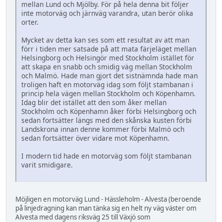
mellan Lund och Mjölby. För på hela denna bit följer
inte motorväg och järnväg varandra, utan berör olika
orter.
Mycket av detta kan ses som ett resultat av att man
förr i tiden mer satsade på att mata färjeläget mellan
Helsingborg och Helsingör med Stockholm istället för
att skapa en snabb och smidig väg mellan Stockholm
och Malmö. Hade man gjort det sistnämnda hade man
troligen haft en motorväg idag som följt stambanan i
princip hela vägen mellan Stockholm och Köpenhamn.
Idag blir det istället att den som åker mellan
Stockholm och Köpenhamn åker förbi Helsingborg och
sedan fortsätter längs med den skånska kusten förbi
Landskrona innan denne kommer förbi Malmö och
sedan fortsätter över vidare mot Köpenhamn.
I modern tid hade en motorväg som följt stambanan
varit smidigare.
Möjligen en motorväg Lund - Hässleholm - Alvesta (beroende
på linjedragning kan man tänka sig en helt ny väg väster om
Alvesta med dagens riksväg 25 till Växjö som