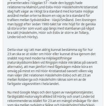
presenterades i Vägplan 57 - Hade den byggts hade
relationerna Malmö/Lund-Eslöv-Höör-Hässleholm/Kristianstad
idag haft vägar av riktigt bra standard med kortaste möjliga
avstånd mellan orterna liksom en väg av bra standard för
trafiken mellan Sydvästskåne - Växjö/Småland. Den lösningen
man byggt efter sedan 1980-talet tar inte höjd för de ganska
så stora orter som vuxit upp längs med stambanan på något
bra sätt (Hässleholm, Höör och Eslöv är större än Tollarp,
Linderöd och Hörby).
Detta visar sig i att man aldrig kunnat bestämma sig för hur
23:an ska se ut söder om Höör eller kunnat driva igenom det
snabbt nog med moderna miljölagstiftningar
(naturskyddsområden vid Ringsjön måste inkräktas på oavsett
alternativ), att man jämfört med fågelvägen måste köra en
omväg på minst en mil Höör-Kristianstad oavsett vilken väg
man väljer (likt relationen Hässleholm-Eslöv) och att 23:an
mellan Rolsberga och Hässleholm räknas som en av de
farligaste vägavsnitten i hela landet.
Nu med Google Maps och den typen av navigationstjänster,
färdigställd motorväg/trafikled till Hörby och snart Linderöd
rekommenderas istället för 23:an en mängd småvägar för den
som ska mellan sydvästra Skåne och Hässleholm/Osby/Växjö,