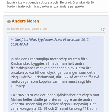
Jag är växelvis boende i Uppsala och i Belgrad. Granskar därför
fordon, trafik och infrastruktur ur två länders perspektiv.
Anders Noren
06 december 2017, 08:50:41 AM
#7
Citat från: Niklas Bygdestam skrivet 05 december 2017,
06:09:48 AM
Ja när den ursprungliga motorvägssnutten förbi
Kristianstad byggdes så hade man helt andra
framtidsplaner mot vad det sedan blev. Detta är5
orsaken också till den olyckliga lösningen som det är
idag i Härlöv i Kristianstad, där E22 så att säga får två
motorvägar som kopplas samman minst sagt lite
klumpigt.
Ca 1965-1970 var det ingen självklarhet att vägen mot
Malmö heller skulle prioriteras högre än de andra
vägarna. Ingen väg var heller någon Europaväg. Det
var riksvägarna 15, 19 och 21 samt länsväg 118 som