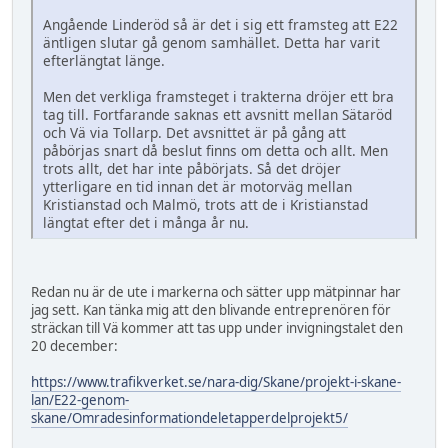
Angående Linderöd så är det i sig ett framsteg att E22
äntligen slutar gå genom samhället. Detta har varit
efterlängtat länge.
Men det verkliga framsteget i trakterna dröjer ett bra
tag till. Fortfarande saknas ett avsnitt mellan Sätaröd
och Vä via Tollarp. Det avsnittet är på gång att
påbörjas snart då beslut finns om detta och allt. Men
trots allt, det har inte påbörjats. Så det dröjer
ytterligare en tid innan det är motorväg mellan
Kristianstad och Malmö, trots att de i Kristianstad
längtat efter det i många år nu.
Redan nu är de ute i markerna och sätter upp mätpinnar har
jag sett. Kan tänka mig att den blivande entreprenören för
sträckan till Vä kommer att tas upp under invigningstalet den
20 december:
https://www.trafikverket.se/nara-dig/Skane/projekt-i-skane-
lan/E22-genom-
skane/Omradesinformationdeletapperdelprojekt5/