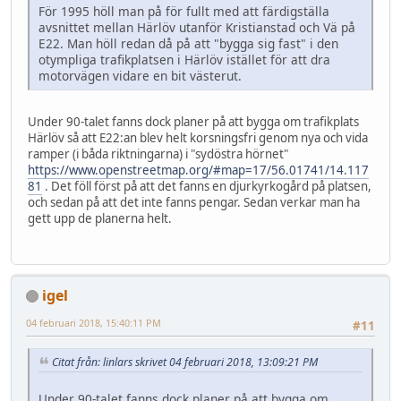
För 1995 höll man på för fullt med att färdigställa
avsnittet mellan Härlöv utanför Kristianstad och Vä på
E22. Man höll redan då på att "bygga sig fast" i den
otympliga trafikplatsen i Härlöv istället för att dra
motorvägen vidare en bit västerut.
Under 90-talet fanns dock planer på att bygga om trafikplats
Härlöv så att E22:an blev helt korsningsfri genom nya och vida
ramper (i båda riktningarna) i "sydöstra hörnet"
https://www.openstreetmap.org/#map=17/56.01741/14.117
81
. Det föll först på att det fanns en djurkyrkogård på platsen,
och sedan på att det inte fanns pengar. Sedan verkar man ha
gett upp de planerna helt.
igel
04 februari 2018, 15:40:11 PM
#11
Citat från: linlars skrivet 04 februari 2018, 13:09:21 PM
Under 90-talet fanns dock planer på att bygga om