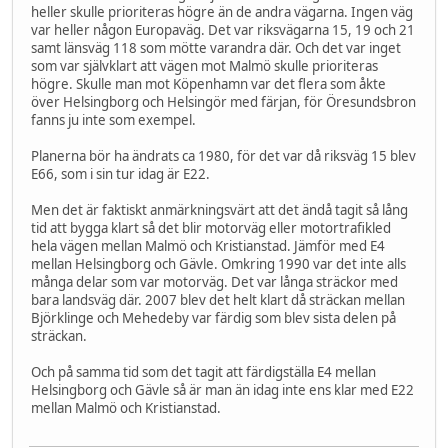
heller skulle prioriteras högre än de andra vägarna. Ingen väg
var heller någon Europaväg. Det var riksvägarna 15, 19 och 21
samt länsväg 118 som mötte varandra där. Och det var inget
som var självklart att vägen mot Malmö skulle prioriteras
högre. Skulle man mot Köpenhamn var det flera som åkte
över Helsingborg och Helsingör med färjan, för Öresundsbron
fanns ju inte som exempel.
Planerna bör ha ändrats ca 1980, för det var då riksväg 15 blev
E66, som i sin tur idag är E22.
Men det är faktiskt anmärkningsvärt att det ändå tagit så lång
tid att bygga klart så det blir motorväg eller motortrafikled
hela vägen mellan Malmö och Kristianstad. Jämför med E4
mellan Helsingborg och Gävle. Omkring 1990 var det inte alls
många delar som var motorväg. Det var långa sträckor med
bara landsväg där. 2007 blev det helt klart då sträckan mellan
Björklinge och Mehedeby var färdig som blev sista delen på
sträckan.
Och på samma tid som det tagit att färdigställa E4 mellan
Helsingborg och Gävle så är man än idag inte ens klar med E22
mellan Malmö och Kristianstad.