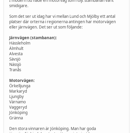
I modern tid hade en motorväg som följt stambanan varit
smidigare.
Som det ser ut idag har vi mellan Lund och Mjölby ett antal
platser där orterna i regionerna antingen har motorvägen
eller järnvägen. Det ser ut som följande:
Järnvägen (stambanan):
Hässleholm
Älmhult
Alvesta
Sävsjö
Nässjö
Tranås
Motorvägen:
Örkelljunga
Markaryd
Ljungby
Värnamo
Vaggeryd
Jönköping
Gränna
Den stora vinnaren är Jönköping. Man har goda