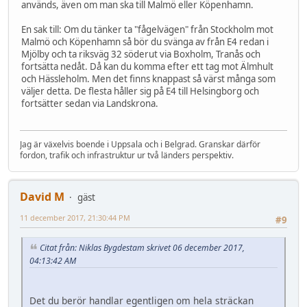
används, även om man ska till Malmö eller Köpenhamn.
En sak till: Om du tänker ta "fågelvägen" från Stockholm mot
Malmö och Köpenhamn så bör du svänga av från E4 redan i
Mjölby och ta riksväg 32 söderut via Boxholm, Tranås och
fortsätta nedåt. Då kan du komma efter ett tag mot Älmhult
och Hässleholm. Men det finns knappast så värst många som
väljer detta. De flesta håller sig på E4 till Helsingborg och
fortsätter sedan via Landskrona.
Jag är växelvis boende i Uppsala och i Belgrad. Granskar därför
fordon, trafik och infrastruktur ur två länders perspektiv.
David M
gäst
11 december 2017, 21:30:44 PM
#9
Citat från: Niklas Bygdestam skrivet 06 december 2017,
04:13:42 AM
Det du berör handlar egentligen om hela sträckan