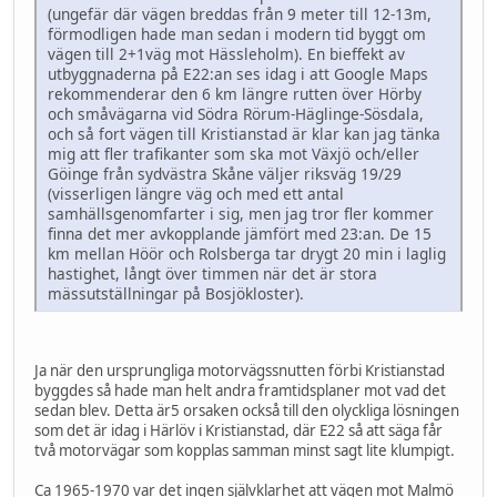
(ungefär där vägen breddas från 9 meter till 12-13m,
förmodligen hade man sedan i modern tid byggt om
vägen till 2+1väg mot Hässleholm). En bieffekt av
utbyggnaderna på E22:an ses idag i att Google Maps
rekommenderar den 6 km längre rutten över Hörby
och småvägarna vid Södra Rörum-Häglinge-Sösdala,
och så fort vägen till Kristianstad är klar kan jag tänka
mig att fler trafikanter som ska mot Växjö och/eller
Göinge från sydvästra Skåne väljer riksväg 19/29
(visserligen längre väg och med ett antal
samhällsgenomfarter i sig, men jag tror fler kommer
finna det mer avkopplande jämfört med 23:an. De 15
km mellan Höör och Rolsberga tar drygt 20 min i laglig
hastighet, långt över timmen när det är stora
mässutställningar på Bosjökloster).
Ja när den ursprungliga motorvägssnutten förbi Kristianstad
byggdes så hade man helt andra framtidsplaner mot vad det
sedan blev. Detta är5 orsaken också till den olyckliga lösningen
som det är idag i Härlöv i Kristianstad, där E22 så att säga får
två motorvägar som kopplas samman minst sagt lite klumpigt.
Ca 1965-1970 var det ingen självklarhet att vägen mot Malmö