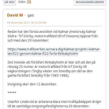
Sidor
1
GÅ NED
ANVÄNDARÅTGÄRDER
David M
gäst
04 december 2017, 00:15:36 AM
Redan har det första avsnittet vid Kalmar (motorväg Kalmar
Södra - Trf Dörby, motortrafikled till trf Hossmo) öppnat från
och med den 29 november:
https://www.trafikverket.se/nara-dig/Kalmar/projekt-i-kalmar-
lan/E22-genom-Kalmar/E22-forbi-Rinkabyholm/
Det innebär att förbifart Rinkabyholm är klar och att det på
riksväg 25 numer är motortrafikled från trf Dörby till
vägkorsningen i Tingby väster om Smedby (en del av den
gamla förbifart Smedby från 1985-1986).
Invigning sker den 12 december.
*****
Utanför Linderöd är arbetena klara men trafikpåsläppet dröjer
till de samtidiga invigningsfestligheterna 20 december: