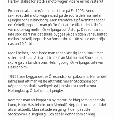
Härlöv istället för att dra motorvägen vidare en bit västerut.
En annan sak är också om man tittar på E4 1995. Ännu
saknades det motorvägsavsnitt på de södra delarna mellan
Ljungby och Helsingborg. Men framförallt på avsnittet söder
om Örkelljunga höll man på för fullt att se till att det i alla fall
var motorväg mellan Örkelljunga och Åstorp. Det som ännu
inte stod klart när det skulle byggas på den tiden var avsnittet
mellan Ösrkelljunga och Strömsnäsbruk. Där skulle det dröja
nästan 10 år till.
Men i helhet, 1995 hade man redan låst sig i den "mall" man
sitter med idag. Alltså att trafik från Malmö mot Stockholm
skulle gå via Landskrona, Helsingborg, Örkelljunga. Inte via
Hässleholm.
1995 hade byggandet av Öresundsbron påbörjats. Här är det
intressant att man visste att trafik mellan Stockholm och
Köpenhamn skulle vanligtvis gå just via just Landskrona,
Helsingborg, Örkelljunga, Ljungby.
Kommer man att bygga en ny motorväg idag som "ginar" via
Lund, Höör, Hässleholm och Älmhult? Nej, jag tror inte att det
alls är aktuellt. Man satsade en gång i tiden på rutten
Stockholm-Helsingborg. Och det är denna som än idag