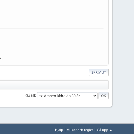
7.
SKRIV UT
Gå till
|
|
Hjälp
Villkor och regler
Gå upp ▲