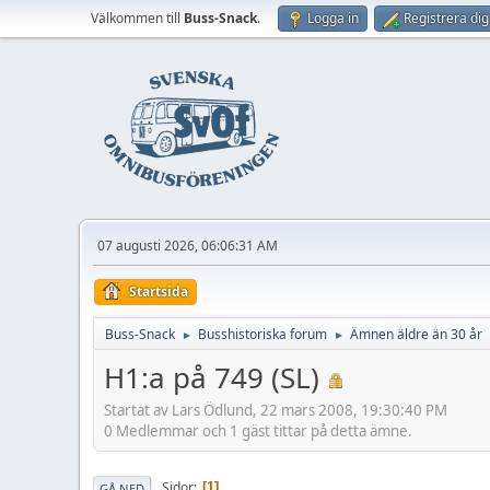
Välkommen till
Buss-Snack
.
Logga in
Registrera dig
07 augusti 2026, 06:06:31 AM
Startsida
Buss-Snack
Busshistoriska forum
Ämnen äldre än 30 år
►
►
H1:a på 749 (SL)
Startat av Lars Ödlund, 22 mars 2008, 19:30:40 PM
0 Medlemmar och 1 gäst tittar på detta ämne.
Sidor
1
GÅ NED