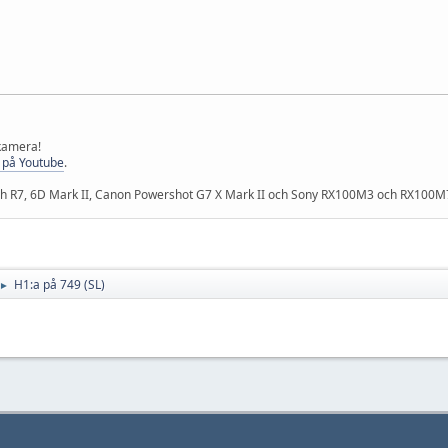
 kamera!
 på Youtube
.
och R7, 6D Mark II, Canon Powershot G7 X Mark II och Sony RX100M3 och RX100M
H1:a på 749 (SL)
►