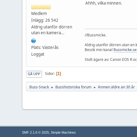
Ahhh, vilka minnen.
Medlem
Inlägg: 26 542
Aldrig utanför dörren
utan en kamera...
//Bussmicke.
Aldrig utanför dörren utan en
Plats: Västerås
Besök min kanal
Bussmicke.se
Loggat
Stolt ägare av: Canon EOS R 
Sidor
1
GÅ UPP
Buss-Snack
Busshistoriska forum
Ämnen äldre än 30 år
►
►
,
SMF 2.1.6 © 2025
Simple Machines