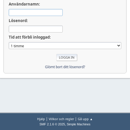
Användarnamn:
Lösenord:
Tid att förbli inloggad:
Glömt bort ditt lösenord?
|
|
Hjälp
Villkor och regler
Gå upp ▲
,
SMF 2.1.6 © 2025
Simple Machines