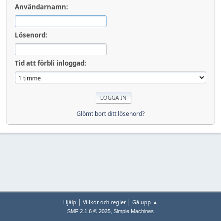
Användarnamn:
Lösenord:
Tid att förbli inloggad:
Glömt bort ditt lösenord?
|
|
Hjälp
Villkor och regler
Gå upp ▲
,
SMF 2.1.6 © 2025
Simple Machines