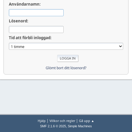
Användarnamn:
Lösenord:
Tid att förbli inloggad:
Glömt bort ditt lösenord?
|
|
Hjälp
Villkor och regler
Gå upp ▲
,
SMF 2.1.6 © 2025
Simple Machines