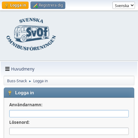
Logga in
Registrera dig
Huvudmeny
Buss-Snack
Logga in
►
Logga in
Användarnamn:
Lösenord: