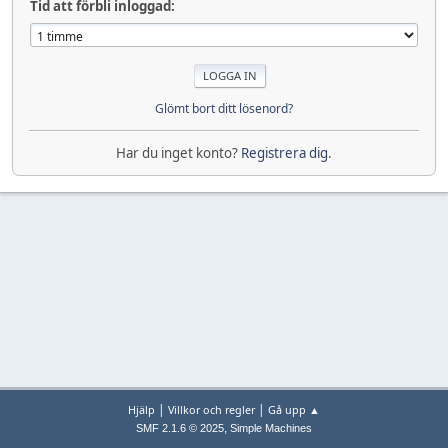
Tid att förbli inloggad:
Glömt bort ditt lösenord?
Har du inget konto?
Registrera dig
.
|
|
Hjälp
Villkor och regler
Gå upp ▲
,
SMF 2.1.6 © 2025
Simple Machines