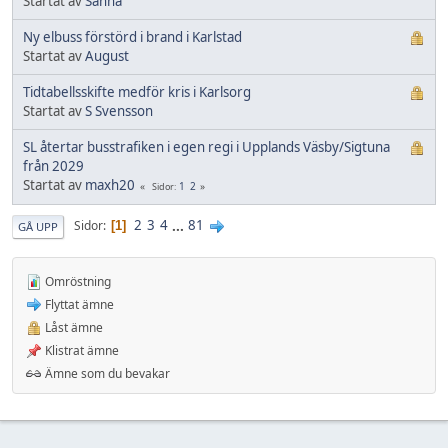
Startat av
Sanna
Ny elbuss förstörd i brand i Karlstad
Startat av
August
Tidtabellsskifte medför kris i Karlsorg
Startat av
S Svensson
SL återtar busstrafiken i egen regi i Upplands Väsby/Sigtuna
från 2029
Startat av
maxh20
1
2
Sidor
2
3
4
...
81
Sidor
1
GÅ UPP
Omröstning
Flyttat ämne
Låst ämne
Klistrat ämne
Ämne som du bevakar