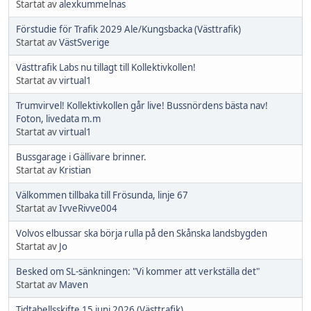
Startat av
alexkummelnas
Förstudie för Trafik 2029 Ale/Kungsbacka (Västtrafik)
Startat av
VästSverige
Västtrafik Labs nu tillagt till Kollektivkollen!
Startat av
virtual1
Trumvirvel! Kollektivkollen går live! Bussnördens bästa nav!
Foton, livedata m.m
Startat av
virtual1
Bussgarage i Gällivare brinner.
Startat av
Kristian
Välkommen tillbaka till Frösunda, linje 67
Startat av
IvveRivve004
Volvos elbussar ska börja rulla på den Skånska landsbygden
Startat av
Jo
Besked om SL-sänkningen: "Vi kommer att verkställa det"
Startat av
Maven
Tidtabellsskifte 15 juni 2026 (Västtrafik)