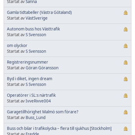
Startat av
Sanna
Gamla tidtabeller (Västra Götaland)
Startat av
VästSverige
Autonom buss hos Västtrafik
Startat av
S Svensson
om olyckor
Startat av
S Svensson
Registreringsnummer
Startat av
Göran Göransson
Byd i diket, ingen dream
Startat av
S Svensson
Operatörer i SL:s närtrafik
Startat av
IvveRivve004
Garagetillhörighet Malmö som förare?
Startat av
Buss_Lund
Buss och bilar i trafikolycka – flera till sjukhus [Stockholm]
Startat av
Fredde