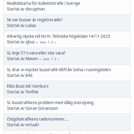
Realtidskarta för kollektivtrafik i Sverige
Startat av
disruptivei
Se var bussar är registrerade?
Startat av
Lukas
Allvarlig olycka vid term. Tekniska högskolan 14/11-2025
Startat av
zjbus
1
2
Sidor
SL-linje 57:s vara eller icke vara?
Startat av
Maven
1
2
Sidor
SL drar in mycket busstrafik till/från Solna i rusningstiden
Startat av
846
Ellös Buss AB i konkurs
Startat av
Tonfisk
SL-busstrafikens problem med dålig snöröjning.
Startat av
Göran Göransson
Östgötatrafikens radionummer....
Startat av
virtual1