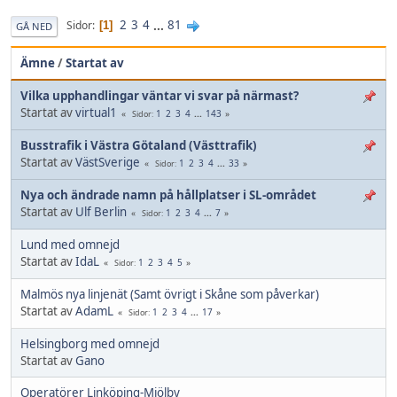
2
3
4
...
81
Sidor
1
GÅ NED
Ämne
/
Startat av
Vilka upphandlingar väntar vi svar på närmast?
Startat av
virtual1
1
2
3
4
...
143
Sidor
Busstrafik i Västra Götaland (Västtrafik)
Startat av
VästSverige
1
2
3
4
...
33
Sidor
Nya och ändrade namn på hållplatser i SL-området
Startat av
Ulf Berlin
1
2
3
4
...
7
Sidor
Lund med omnejd
Startat av
IdaL
1
2
3
4
5
Sidor
Malmös nya linjenät (Samt övrigt i Skåne som påverkar)
Startat av
AdamL
1
2
3
4
...
17
Sidor
Helsingborg med omnejd
Startat av
Gano
Operatörer Linköping-Mjölby