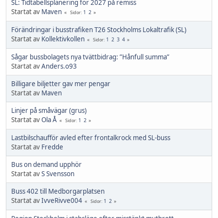
SL: Tidtabellsplanering för 2027 på remiss
Startat av
Maven
1
2
Sidor
Förändringar i busstrafiken T26 Stockholms Lokaltrafik (SL)
Startat av
Kollektivkollen
1
2
3
4
Sidor
Sågar bussbolagets nya tvättbidrag: ”Hånfull summa”
Startat av
Anders.o93
Billigare biljetter gav mer pengar
Startat av
Maven
Linjer på småvägar (grus)
Startat av
Ola Å
1
2
Sidor
Lastbilschaufför avled efter frontalkrock med SL-buss
Startat av
Fredde
Bus on demand upphör
Startat av
S Svensson
Buss 402 till Medborgarplatsen
Startat av
IvveRivve004
1
2
Sidor