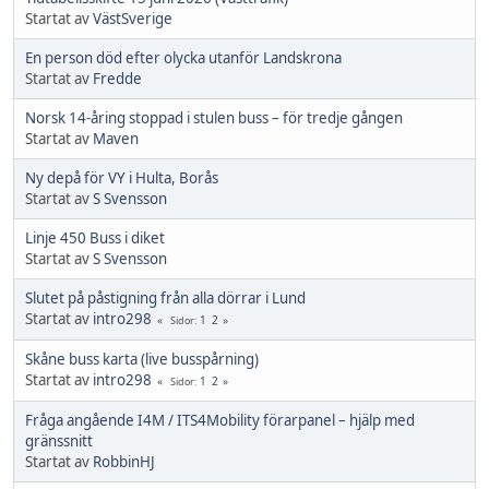
Startat av
VästSverige
En person död efter olycka utanför Landskrona
Startat av
Fredde
Norsk 14-åring stoppad i stulen buss – för tredje gången
Startat av
Maven
Ny depå för VY i Hulta, Borås
Startat av
S Svensson
Linje 450 Buss i diket
Startat av
S Svensson
Slutet på påstigning från alla dörrar i Lund
Startat av
intro298
1
2
Sidor
Skåne buss karta (live busspårning)
Startat av
intro298
1
2
Sidor
Fråga angående I4M / ITS4Mobility förarpanel – hjälp med
gränssnitt
Startat av
RobbinHJ