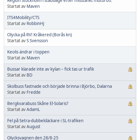
Region Stockholm i stabsläge efter misstänkt mutbrott
Startat av
Maven
ITS4Mobility/CTS
Startat av
RobbinHJ
Olycka på RV! Kråkered (Borås kn)
Startat av
S Svensson
Keolis ändrar i toppen
Startat av
Maven
Bussar klarade inte av kylan – fick tas ur trafik
Startat av
BD
Skolbuss fastnade och började brinna i Björbo, Dalarna
Startat av
Fredde
Bergkvarabuss Skåne El-Solaris?
Startat av
AdamL
Fel på Setra-dubbeldäckare i SL-trafiken
Startat av
August
Olycksvagnen den 28/8-25