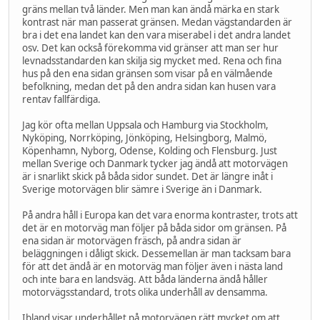
gräns mellan två länder. Men man kan ändå märka en stark
kontrast när man passerat gränsen. Medan vägstandarden är
bra i det ena landet kan den vara miserabel i det andra landet
osv. Det kan också förekomma vid gränser att man ser hur
levnadsstandarden kan skilja sig mycket med. Rena och fina
hus på den ena sidan gränsen som visar på en välmående
befolkning, medan det på den andra sidan kan husen vara
rentav fallfärdiga.
Jag kör ofta mellan Uppsala och Hamburg via Stockholm,
Nyköping, Norrköping, Jönköping, Helsingborg, Malmö,
Köpenhamn, Nyborg, Odense, Kolding och Flensburg. Just
mellan Sverige och Danmark tycker jag ändå att motorvägen
är i snarlikt skick på båda sidor sundet. Det är längre inåt i
Sverige motorvägen blir sämre i Sverige än i Danmark.
På andra håll i Europa kan det vara enorma kontraster, trots att
det är en motorväg man följer på båda sidor om gränsen. På
ena sidan är motorvägen fräsch, på andra sidan är
beläggningen i dåligt skick. Dessemellan är man tacksam bara
för att det ändå är en motorväg man följer även i nästa land
och inte bara en landsväg. Att båda länderna ändå håller
motorvägsstandard, trots olika underhåll av densamma.
Ibland visar underhållet på motorvägen rätt mycket om att