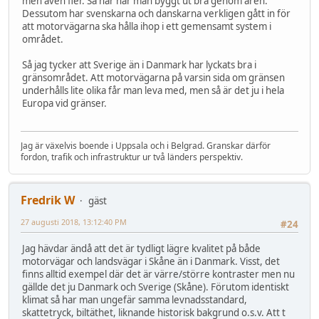
men även fler. Så här har man byggt ut bra genom åren.
Dessutom har svenskarna och danskarna verkligen gått in för
att motorvägarna ska hålla ihop i ett gemensamt system i
området.
Så jag tycker att Sverige än i Danmark har lyckats bra i
gränsområdet. Att motorvägarna på varsin sida om gränsen
underhålls lite olika får man leva med, men så är det ju i hela
Europa vid gränser.
Jag är växelvis boende i Uppsala och i Belgrad. Granskar därför
fordon, trafik och infrastruktur ur två länders perspektiv.
Fredrik W
gäst
27 augusti 2018, 13:12:40 PM
#24
Jag hävdar ändå att det är tydligt lägre kvalitet på både
motorvägar och landsvägar i Skåne än i Danmark. Visst, det
finns alltid exempel där det är värre/större kontraster men nu
gällde det ju Danmark och Sverige (Skåne). Förutom identiskt
klimat så har man ungefär samma levnadsstandard,
skattetryck, biltäthet, liknande historisk bakgrund o.s.v. Att t