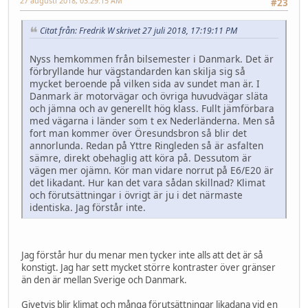
27 augusti 2018, 03:29:15 AM
#23
Citat från: Fredrik W skrivet 27 juli 2018, 17:19:11 PM
Nyss hemkommen från bilsemester i Danmark. Det är
förbryllande hur vägstandarden kan skilja sig så
mycket beroende på vilken sida av sundet man är. I
Danmark är motorvägar och övriga huvudvägar släta
och jämna och av generellt hög klass. Fullt jämförbara
med vägarna i länder som t ex Nederländerna. Men så
fort man kommer över Öresundsbron så blir det
annorlunda. Redan på Yttre Ringleden så är asfalten
sämre, direkt obehaglig att köra på. Dessutom är
vägen mer ojämn. Kör man vidare norrut på E6/E20 är
det likadant. Hur kan det vara sådan skillnad? Klimat
och förutsättningar i övrigt är ju i det närmaste
identiska. Jag förstår inte.
Jag förstår hur du menar men tycker inte alls att det är så
konstigt. Jag har sett mycket större kontraster över gränser
än den är mellan Sverige och Danmark.
Givetvis blir klimat och många förutsättningar likadana vid en