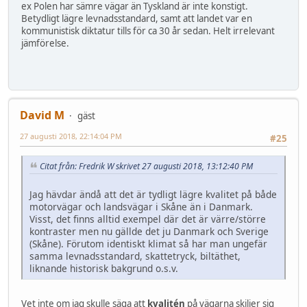
ex Polen har sämre vägar än Tyskland är inte konstigt.
Betydligt lägre levnadsstandard, samt att landet var en
kommunistisk diktatur tills för ca 30 år sedan. Helt irrelevant
jämförelse.
David M
gäst
27 augusti 2018, 22:14:04 PM
#25
Citat från: Fredrik W skrivet 27 augusti 2018, 13:12:40 PM
Jag hävdar ändå att det är tydligt lägre kvalitet på både
motorvägar och landsvägar i Skåne än i Danmark.
Visst, det finns alltid exempel där det är värre/större
kontraster men nu gällde det ju Danmark och Sverige
(Skåne). Förutom identiskt klimat så har man ungefär
samma levnadsstandard, skattetryck, biltäthet,
liknande historisk bakgrund o.s.v.
Vet inte om jag skulle säga att
kvalitén
på vägarna skiljer sig