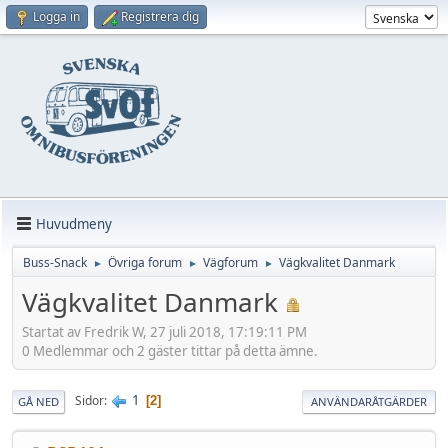
Logga in
Registrera dig
Huvudmeny
Buss-Snack
Övriga forum
Vägforum
Vägkvalitet Danmark
►
►
►
Vägkvalitet Danmark
Startat av Fredrik W, 27 juli 2018, 17:19:11 PM
0 Medlemmar och 2 gäster tittar på detta ämne.
1
Sidor
2
GÅ NED
ANVÄNDARÅTGÄRDER