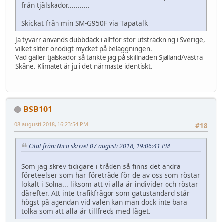
från tjälskador...........
Skickat från min SM-G950F via Tapatalk
Ja tyvärr används dubbdäck i alltför stor utsträckning i Sverige,
vilket sliter onödigt mycket på beläggningen.
Vad gäller tjälskador så tänkte jag på skillnaden Själland/västra
Skåne. Klimatet är ju i det närmaste identiskt.
BSB101
08 augusti 2018, 16:23:54 PM
#18
Citat från: Nico skrivet 07 augusti 2018, 19:06:41 PM
Som jag skrev tidigare i tråden så finns det andra
företeelser som har företräde för de av oss som röstar
lokalt i Solna... liksom att vi alla är individer och röstar
därefter. Att inte trafikfrågor som gatustandard står
högst på agendan vid valen kan man dock inte bara
tolka som att alla är tillfreds med läget.