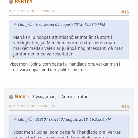
BSB101
07 augusti 2018, 16:35:04 PM
#15
Citat från: Ersa skrivet 05 augusti 2018, 19:58:54 PM
Man kan ju hoppas att missnöjet inte är så stort i
verkligheten, ja. Men den enorma bitterheten man
märker mellan valen är ju ändå högintressant, då man
jämför den med valresultaten.
Visst men i Solna, som detta fall handlade om, verkar man i
stort vara nöjda med den politik som förs.
Nico
Шумадинац
Administrator
07 augusti 2018, 19:06:41 PM
#16
Citat från: BSB101 skrivet 07 augusti 2018, 16:35:04 PM
Visst men i Solna, som detta fall handlade om, verkar
man i stort vara nöjda med den politik som förs.