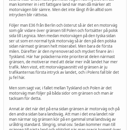
man kommer in i ett fattigare land när man då märker att
motorvägen blir sämre. Men det inte långt ifrån alltid som
intrycken blir rättvisa.
Följer man E36 från Berlin och österut så är det en motorväg
som går vidare över gränsen till Polen och fortsätter på polsk
sida till Legnica. Men medan motorvägen på den tyska sidan
ser ut som en normal tysk motorväg så är den på den polska
sidan närmast gränsen helt miserabel. Men bara de första
milen. Därefter är den nyrenoverad och mycket finare än i
Tyskland. Här har polackerna inte prioriterat delen närmast
gränsen, de motiverar med att delar mer inåt landet har mer
trafik. Men visst, ett motorvägsavsnitt vid gränsen är ju
trafikanternas första intryck av landet, och i Polens fall blir det
ju fel här.
Men som sagt var, i fallet mellan Tyskland och Polen är det
motorväg man följer på båda sidor om gränsen och man är
tacksam för detta.
Annat är det när det på ena sidan gränsen är motorväg och på
den andra sidan bara landsväg. Att man i det ena landet när
man närmar sig gränsen kör på en gammal smal landsväg av
uråldrig standard. Slingrig, smal osv. Sedan kommer man till
gränsen till nästa land och plötsligt när man precis kommit över