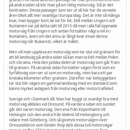
på andra sidan så kör man på en riktig motorväg. Då är det
kontraster. Dessa passager som ser ut så här har de senaste
åren blivit allt mer ovanliga i Europa idag. Det är inte så många
kvar, man bygger bort de bit för bit. E68 mellan Ungern och
Rumänien var på detta sätt till 2015 då man i alla fall öppnade
motorväg från Ungern och sedan fortsätter några mil in i
Rumänien, även om det ännu är långt kvar innan denna
motorväg når Bukarest, vilket är målet.
Men vill man uppleva en motorväg som tar slut vid gränsen för
att bli landsväg på andra sidan så kan man ta E40 mellan Polen
och Ukraina. Hela den polska delen är motorväg som går fram
till gränsen. På ukrainsk sidan fortsätter vägen först som en
fyrfältsväg som ser ut som en motorväg, men bara ett par
enstaka kilometer efter gränsen. Därefter när bebyggelsen
tar slut blir vägen en gammal landsväg med en standard som
känns mycket avlägsen från motorväg eller motortrafikled.
Sverige och i Danmark då: Man har byggt ut ovanligt bra med
motorväg alldeles vid Öresund. På vardera sidan om sundet
går det varsin motorväg. Den ena från Köpenhamn till
Helsingör och den andra från Malmö till Helsingborg och
vidare mot Göteborg. Och så givetvis motorvägen över
Öresundsbron som binder ihop dels dessa två motorvägar