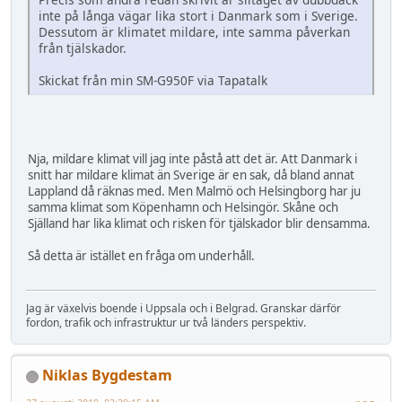
inte på långa vägar lika stort i Danmark som i Sverige.
Dessutom är klimatet mildare, inte samma påverkan
från tjälskador.
Skickat från min SM-G950F via Tapatalk
Nja, mildare klimat vill jag inte påstå att det är. Att Danmark i
snitt har mildare klimat än Sverige är en sak, då bland annat
Lappland då räknas med. Men Malmö och Helsingborg har ju
samma klimat som Köpenhamn och Helsingör. Skåne och
Själland har lika klimat och risken för tjälskador blir densamma.
Så detta är istället en fråga om underhåll.
Jag är växelvis boende i Uppsala och i Belgrad. Granskar därför
fordon, trafik och infrastruktur ur två länders perspektiv.
Niklas Bygdestam