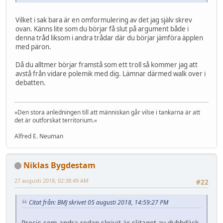
Vilket i sak bara är en omformulering av det jag själv skrev
ovan. Känns lite som du börjar få slut på argument både i
denna tråd liksom i andra trådar där du börjar jämföra äpplen
med päron.
Då du alltmer börjar framstå som ett troll så kommer jag att
avstå från vidare polemik med dig. Lämnar därmed walk over i
debatten.
»Den stora anledningen till att människan går vilse i tankarna är att
det är outforskat territorium.«
Alfred E. Neuman
Niklas Bygdestam
27 augusti 2018, 02:38:49 AM
#22
Citat från: BMJ skrivet 05 augusti 2018, 14:59:27 PM
Precis som andra redan skrivit är slitaget av dubbdäck