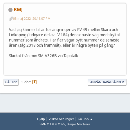
BMJ
05 maj 2022, 20:11:07 PM
Vad jag känner till är förlängningen av RV 49 mellan Skara och
Lidköping ( tidigare del av LV 184) den senaste väg med skyltat
nummer som ändrats. Har fler vägar bytt nummer de senaste
åren (säg 2018 och frammåt), eller är några byten på gång?
Skickat från min SM-A326B via Tapatalk
Sidor
1
GÅ UPP
ANVÄNDARÅTGÄRDER
|
|
Hjälp
Villkor och regler
Gå upp ▲
,
SMF 2.1.6 © 2025
Simple Machines