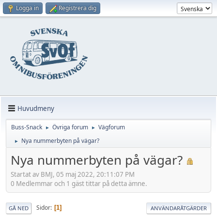
Logga in
Registrera dig
Huvudmeny
Buss-Snack
Övriga forum
Vägforum
►
►
Nya nummerbyten på vägar?
►
Nya nummerbyten på vägar?
Startat av BMJ, 05 maj 2022, 20:11:07 PM
0 Medlemmar och 1 gäst tittar på detta ämne.
Sidor
1
GÅ NED
ANVÄNDARÅTGÄRDER