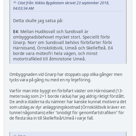
Citat från: Niklas Bygdestam skrivet 23 september 2018,
04:03:34 AM
Detta skulle jag satsa på:
E4
: Mellan Hudiksvall och Sundsvall är
ombyggnadsbehovet mycket stort. Speciellt förbi
Gnarp. Norr om Sundsvall behövs förbifarter förbi
Härnösand, Örnsköldsvik, Umeå och Skellefteå. E4
borde vara mötesfri hela vägen, och minst
motortrafikled till åtminstone Umeå.
Ombyggnaden vid Gnarp har stoppats upp olika gånger men
tycks vara på gång nu med en ny linjeföring.
Varför man inte byggt en förbifart väster om Härnösand (13-
metersväg som 2+1 borde räcka) har jag aldrig riktigt förstått.
De andra städerna du nämner har kanske kunnat motivera det
som utslag av dyr anläggningskostnad (Örnsköldsvik kräver en
tunnel någonstans) eller "onödigt för genomfartstrafiken" för
de flesta ska in till Skellefteå/Umeå i varje fall.