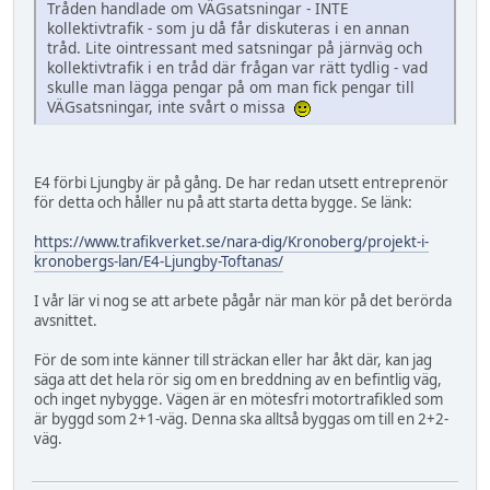
Tråden handlade om VÄGsatsningar - INTE
kollektivtrafik - som ju då får diskuteras i en annan
tråd. Lite ointressant med satsningar på järnväg och
kollektivtrafik i en tråd där frågan var rätt tydlig - vad
skulle man lägga pengar på om man fick pengar till
VÄGsatsningar, inte svårt o missa
E4 förbi Ljungby är på gång. De har redan utsett entreprenör
för detta och håller nu på att starta detta bygge. Se länk:
https://www.trafikverket.se/nara-dig/Kronoberg/projekt-i-
kronobergs-lan/E4-Ljungby-Toftanas/
I vår lär vi nog se att arbete pågår när man kör på det berörda
avsnittet.
För de som inte känner till sträckan eller har åkt där, kan jag
säga att det hela rör sig om en breddning av en befintlig väg,
och inget nybygge. Vägen är en mötesfri motortrafikled som
är byggd som 2+1-väg. Denna ska alltså byggas om till en 2+2-
väg.