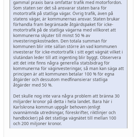
gammal praxis bara omfattar trafik med motorfordon.
Som staten ser det så ansvarar staten bara för
motortrafik på statliga vägar. Övrig trafik, även på
statens vägar, är kommunernas ansvar. Staten brukar
förhandla fram begränsade åtgärdspaket för icke-
motortrafik på de statliga vägarna med villkoret att
kommunerna skjuter till minst 50 % av
investeringskostnaden. Den totala summan för
kommunen blir inte sällan större än vad kommunen
investerar för icke-motortrafik i sitt eget vägnät vilket i
slutändan leder till att ingenting blir byggt. Observera
att det inte finns några generella statsbidrag för
kommunerna för väginvesteringar, så man kan säga att
principen är att kommunen betalar 100 % för egna
åtgärder och dessutom medfinansierar statliga
åtgärder med 50 %.
Det skulle nog inte vara några problem att bränna 30
miljarder kronor på detta i hela landet. Bara här i
Karlskrona kommun uppgår behoven (enligt
ovannämnda utredningar, föreskrifter, riktlinjer och
handböcker) på det statliga vägnätet till mellan 100
och 200 miljoner kronor.