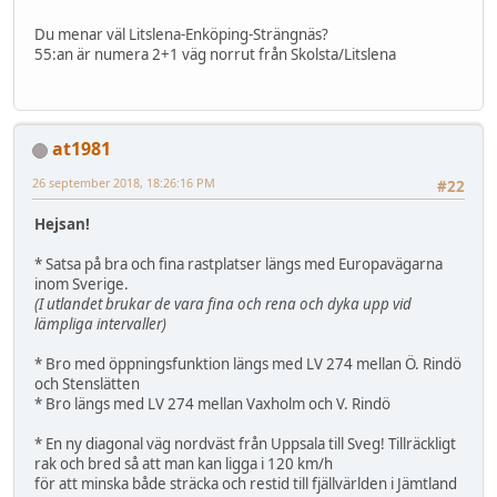
Du menar väl Litslena-Enköping-Strängnäs?
55:an är numera 2+1 väg norrut från Skolsta/Litslena
at1981
26 september 2018, 18:26:16 PM
#22
Hejsan!
* Satsa på bra och fina rastplatser längs med Europavägarna
inom Sverige.
(I utlandet brukar de vara fina och rena och dyka upp vid
lämpliga intervaller)
* Bro med öppningsfunktion längs med LV 274 mellan Ö. Rindö
och Stenslätten
* Bro längs med LV 274 mellan Vaxholm och V. Rindö
* En ny diagonal väg nordväst från Uppsala till Sveg! Tillräckligt
rak och bred så att man kan ligga i 120 km/h
för att minska både sträcka och restid till fjällvärlden i Jämtland