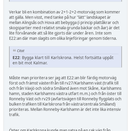
Verkar bli en kombination av 2+1-2+2-motorväg som kommer
att gälla. Men visst, med tanke på hur "lätt" landskapet är
mellan Alingsås och Hova att bebygga (i princip plattåkrar och
skogspartier med relativt smala grunda bäckar och åar) är det
lite förvånande att så lite gjorts där under åren. Inte som
E22:an där man slagits om olika linjeföringar genom tiderna.
Citat
E22
: Bygga klart till Karlskrona. Helst fortsätta uppåt
en bit mot Kalmar.
Måste man prioritera ser jag att E22:an blir färdig motorväg
först och främst västerifrån till rv27/Karlshamn väst (trafik till
och från Växjö och södra Småland även mot Skåne, Karlshamns
hamn, staden Karlshamns västra utfart m.m.) och från öster till
Ronneby Väst och rv29 (avfartsvägen till Ronneby flygplats och
bulken trafiken till Karlskrona från västra/centrala Småland)
prioriteras. Mellan Ronneby-Karlshamn är det inte lika intensiv
trafik.
Öster om Karlskrona kunde man satsa på en rak väg från