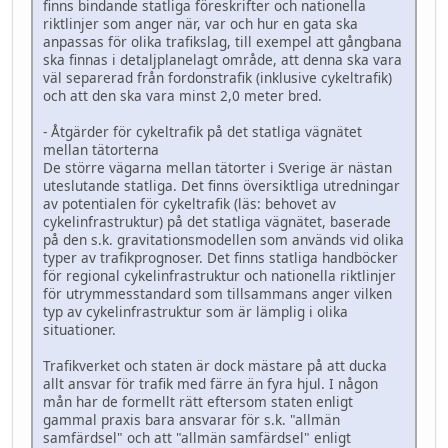
finns bindande statliga föreskrifter och nationella
riktlinjer som anger när, var och hur en gata ska
anpassas för olika trafikslag, till exempel att gångbana
ska finnas i detaljplanelagt område, att denna ska vara
väl separerad från fordonstrafik (inklusive cykeltrafik)
och att den ska vara minst 2,0 meter bred.
- Åtgärder för cykeltrafik på det statliga vägnätet
mellan tätorterna
De större vägarna mellan tätorter i Sverige är nästan
uteslutande statliga. Det finns översiktliga utredningar
av potentialen för cykeltrafik (läs: behovet av
cykelinfrastruktur) på det statliga vägnätet, baserade
på den s.k. gravitationsmodellen som används vid olika
typer av trafikprognoser. Det finns statliga handböcker
för regional cykelinfrastruktur och nationella riktlinjer
för utrymmesstandard som tillsammans anger vilken
typ av cykelinfrastruktur som är lämplig i olika
situationer.
Trafikverket och staten är dock mästare på att ducka
allt ansvar för trafik med färre än fyra hjul. I någon
mån har de formellt rätt eftersom staten enligt
gammal praxis bara ansvarar för s.k. "allmän
samfärdsel" och att "allmän samfärdsel" enligt