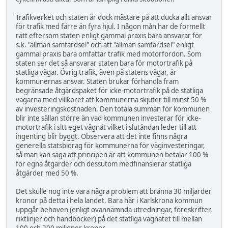
Trafikverket och staten är dock mästare på att ducka allt ansvar
för trafik med färre än fyra hjul. I någon mån har de formellt
rätt eftersom staten enligt gammal praxis bara ansvarar för
s.k. "allmän samfärdsel" och att "allmän samfärdsel" enligt
gammal praxis bara omfattar trafik med motorfordon. Som
staten ser det så ansvarar staten bara för motortrafik på
statliga vägar. Övrig trafik, även på statens vägar, är
kommunernas ansvar. Staten brukar förhandla fram
begränsade åtgärdspaket för icke-motortrafik på de statliga
vägarna med villkoret att kommunerna skjuter till minst 50 %
av investeringskostnaden. Den totala summan för kommunen
blir inte sällan större än vad kommunen investerar för icke-
motortrafik i sitt eget vägnät vilket i slutändan leder till att
ingenting blir byggt. Observera att det inte finns några
generella statsbidrag för kommunerna för väginvesteringar,
så man kan säga att principen är att kommunen betalar 100 %
för egna åtgärder och dessutom medfinansierar statliga
åtgärder med 50 %.
Det skulle nog inte vara några problem att bränna 30 miljarder
kronor på detta i hela landet. Bara här i Karlskrona kommun
uppgår behoven (enligt ovannämnda utredningar, föreskrifter,
riktlinjer och handböcker) på det statliga vägnätet till mellan