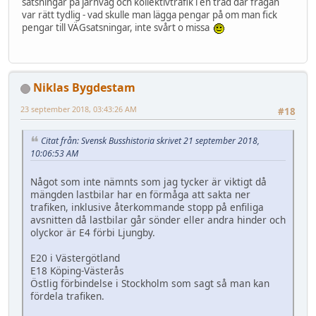
satsningar på järnväg och kollektivtrafik i en tråd där frågan
var rätt tydlig - vad skulle man lägga pengar på om man fick
pengar till VÄGsatsningar, inte svårt o missa
Niklas Bygdestam
23 september 2018, 03:43:26 AM
#18
Citat från: Svensk Busshistoria skrivet 21 september 2018,
10:06:53 AM
Något som inte nämnts som jag tycker är viktigt då
mängden lastbilar har en förmåga att sakta ner
trafiken, inklusive återkommande stopp på enfiliga
avsnitten då lastbilar går sönder eller andra hinder och
olyckor är E4 förbi Ljungby.
E20 i Västergötland
E18 Köping-Västerås
Östlig förbindelse i Stockholm som sagt så man kan
fördela trafiken.