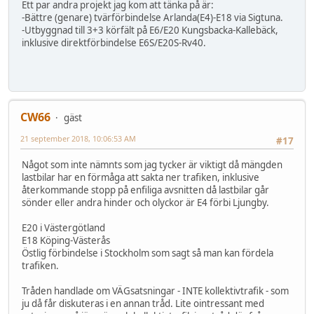
Ett par andra projekt jag kom att tänka på är:
-Bättre (genare) tvärförbindelse Arlanda(E4)-E18 via Sigtuna.
-Utbyggnad till 3+3 körfält på E6/E20 Kungsbacka-Kallebäck,
inklusive direktförbindelse E6S/E20S-Rv40.
CW66
gäst
21 september 2018, 10:06:53 AM
#17
Något som inte nämnts som jag tycker är viktigt då mängden
lastbilar har en förmåga att sakta ner trafiken, inklusive
återkommande stopp på enfiliga avsnitten då lastbilar går
sönder eller andra hinder och olyckor är E4 förbi Ljungby.
E20 i Västergötland
E18 Köping-Västerås
Östlig förbindelse i Stockholm som sagt så man kan fördela
trafiken.
Tråden handlade om VÄGsatsningar - INTE kollektivtrafik - som
ju då får diskuteras i en annan tråd. Lite ointressant med