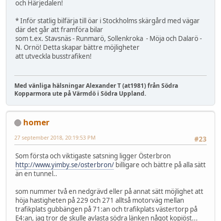
och Härjedalen!
* Inför statlig bilfärja till öar i Stockholms skärgård med vägar
där det går att framföra bilar
som t.ex. Stavsnäs - Runmarö, Sollenkroka - Möja och Dalarö -
N. Ornö! Detta skapar bättre möjligheter
att utveckla busstrafiken!
Med vänliga hälsningar Alexander T (at1981) från Södra
Kopparmora ute på Värmdö i Södra Uppland.
homer
27 september 2018, 20:19:53 PM
#23
Som första och viktigaste satsning ligger Österbron
http://www.yimby.se/osterbron/
billigare och bättre på alla sätt
än en tunnel..
som nummer två en nedgrävd eller på annat sätt möjlighet att
höja hastigheten på 229 och 271 alltså motorväg mellan
trafikplats gubbängen på 71:an och trafikplats västertorp på
E4:an, jag tror de skulle avlasta södra länken något kopiöst...