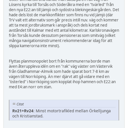
Lösens kyrka till Torsås och Söderåkra med en "tvärled" från
den nya E22:an till Jämjö och sydöstra blekingeskärgården. Det
hade dels löst de markkonflikter som finns nu vid Jämjö (där
TrV valt ett alternativ som går precis intill nuv. väg och kommer
att ta mest jordbruksmark i anspråk) och dels kortat ned
avståndet till Kalmar med ett antal kilometrar. Karlskronavägen
från Torsås kunde dessutom pensioneras som smitväg (vilket
många navigationsinstrument rekommenderar idag för att
slippa kamerorna inte minst).
Flyttas planmonopolet bort från kommunerna borde man
även återuppleva idén om en "rak" väg väster om Västervik
från Gladhammar-Almvik som hade sparat bort 7-8 km av
vägen till Norrköping. Än mer djärvt att gå vidare med en
"österled" i Norrköping som kopplat ihop hamnen och E22:an
med E4:an norr om stan.
Citat
Rv21+Rv24
: Minst motortrafikled mellan Örkelljunga
och Kristianstad.