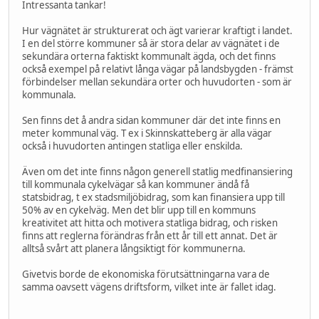
Intressanta tankar!
Hur vägnätet är strukturerat och ägt varierar kraftigt i landet.
I en del större kommuner så är stora delar av vägnätet i de
sekundära orterna faktiskt kommunalt ägda, och det finns
också exempel på relativt långa vägar på landsbygden - främst
förbindelser mellan sekundära orter och huvudorten - som är
kommunala.
Sen finns det å andra sidan kommuner där det inte finns en
meter kommunal väg. T ex i Skinnskatteberg är alla vägar
också i huvudorten antingen statliga eller enskilda.
Även om det inte finns någon generell statlig medfinansiering
till kommunala cykelvägar så kan kommuner ändå få
statsbidrag, t ex stadsmiljöbidrag, som kan finansiera upp till
50% av en cykelväg. Men det blir upp till en kommuns
kreativitet att hitta och motivera statliga bidrag, och risken
finns att reglerna förändras från ett år till ett annat. Det är
alltså svårt att planera långsiktigt för kommunerna.
Givetvis borde de ekonomiska förutsättningarna vara de
samma oavsett vägens driftsform, vilket inte är fallet idag.