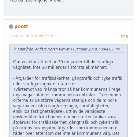
100 och 200 miljoner kronor.
pnott
11 januari 2019, 18:26:43 PM
#25
Citat från: Anders Noren skrivet 11 januari 2019, 15:04:03 PM
Om vi antar att det är 30 miljarder till det statliga
vägnätet, inte 30 miljarder i största allmänhet:
- Åtgärder för trafiksäkerhet, gångtrafik och cykeltrafik
i det statliga vägnätet i tätorter
Tvärtemot vad många tror så har kommunerna i regel
inga vägar utanför kommunens centralort. I de mindre
orterna är de större vägarna statliga och de mindre
vägarna enskilda (vägföreningar, samfälligheter,
enskilda fastighetsägare). Ett av de vanligaste
önskemålen från boende i mindre orter brukar vara
åtgärder för trafiksäkerhet, gångtrafik och cykeltrafik
på ortens huvudgator, åtgärder som kommunen inte
råder över eftersom det inte är kommunens väg. Det