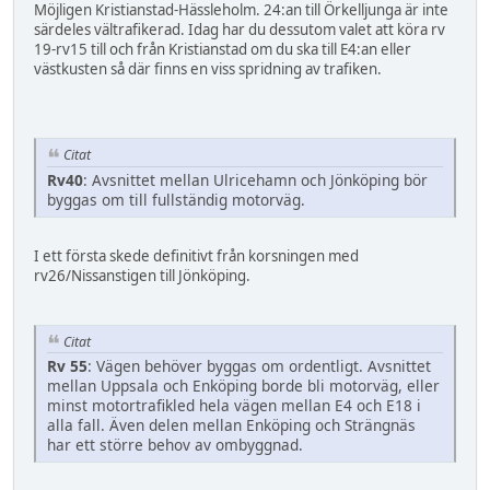
Möjligen Kristianstad-Hässleholm. 24:an till Örkelljunga är inte
särdeles vältrafikerad. Idag har du dessutom valet att köra rv
19-rv15 till och från Kristianstad om du ska till E4:an eller
västkusten så där finns en viss spridning av trafiken.
Citat
Rv40
: Avsnittet mellan Ulricehamn och Jönköping bör
byggas om till fullständig motorväg.
I ett första skede definitivt från korsningen med
rv26/Nissanstigen till Jönköping.
Citat
Rv 55
: Vägen behöver byggas om ordentligt. Avsnittet
mellan Uppsala och Enköping borde bli motorväg, eller
minst motortrafikled hela vägen mellan E4 och E18 i
alla fall. Även delen mellan Enköping och Strängnäs
har ett större behov av ombyggnad.