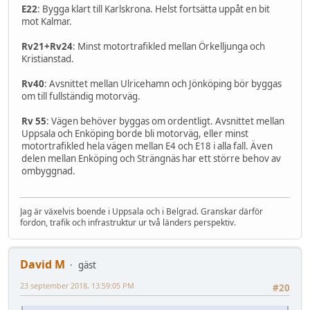
E22
: Bygga klart till Karlskrona. Helst fortsätta uppåt en bit
mot Kalmar.
Rv21+Rv24
: Minst motortrafikled mellan Örkelljunga och
Kristianstad.
Rv40
: Avsnittet mellan Ulricehamn och Jönköping bör byggas
om till fullständig motorväg.
Rv 55
: Vägen behöver byggas om ordentligt. Avsnittet mellan
Uppsala och Enköping borde bli motorväg, eller minst
motortrafikled hela vägen mellan E4 och E18 i alla fall. Även
delen mellan Enköping och Strängnäs har ett större behov av
ombyggnad.
Jag är växelvis boende i Uppsala och i Belgrad. Granskar därför
fordon, trafik och infrastruktur ur två länders perspektiv.
David M
gäst
23 september 2018, 13:59:05 PM
#20