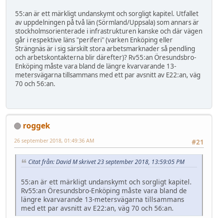
55:an är ett märkligt undanskymt och sorgligt kapitel. Utfallet
av uppdelningen på två län (Sörmland/Uppsala) som annars är
stockholmsorienterade i infrastrukturen kanske och där vägen
går i respektive läns "periferi" (varken Enköping eller
Strängnäs är i sig särskilt stora arbetsmarknader så pendling
och arbetskontakterna blir därefter)? Rv55:an Öresundsbro-
Enköping måste vara bland de längre kvarvarande 13-
metersvägarna tillsammans med ett par avsnitt av E22:an, väg
70 och 56:an.
roggek
26 september 2018, 01:49:36 AM
#21
Citat från: David M skrivet 23 september 2018, 13:59:05 PM
55:an är ett märkligt undanskymt och sorgligt kapitel.
Rv55:an Öresundsbro-Enköping måste vara bland de
längre kvarvarande 13-metersvägarna tillsammans
med ett par avsnitt av E22:an, väg 70 och 56:an.