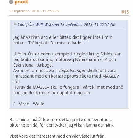
pnott
19 september 2018, 21:02:58 PM
#15
Citat från: WalleW skrivet 18 september 2018, 11:00:57 AM
Jag är varken arg eller bitter, det ligger inte i min
natur... Tråkigt att Du misstolkade...
Utöver Österleden / komplett ringled kring Sthlm, kan
jag tänka också mig motorväg Nynäshamn - E4 och
Eskilstuna - Arboga.
Även om ämnet avser
vägsatsningar
skulle det vara
intressant med en kortare provsträcka med MAGLEV-
tåg.
Huruvida MAGLEV skulle fungera i vårt klimat med snö
har jag dock ingen bra uppfattning om.
/ M v h Walle
Bara mina små åsikter om detta (ja inte den eventuella
bitterheten då, för den tycker jag vi kan lämna därhän).
Visst vore det intressant med en väg västerut från