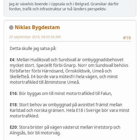
Jag är växelvis boende i Uppsala och i Belgrad. Granskar därför
fordon, trafik och infrastruktur ur två länders perspektiv.
Niklas Bygdestam
23 september 2018, 04:03:34 AM
#19
Detta skulle jag satsa på:
E4
: Mellan Hudiksvall och Sundsvall är ombyggnadsbehovet
mycket stort. Speciellt förbi Gnarp. Norr om Sundsvall behövs
förbifarter förbi Härnösand, Örnsköldsvik, Umeå och
Skellefteå. E4 borde vara mötesfri hela vägen, och minst
motortrafikled till åtminstone Umeå.
E16
: Bör byggas om till minst motortrafikled till Falun,
E18
: Stort behov av ombyggnad på avsnittet främst mellan
Karlstad och norska gränsen. Hela E18 i Sverige bör vara minst
motortrafikled.
E20
: Stora brister på vägen västerut mellan Vretstorp och
Alingsås, bör bli motorväg.