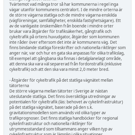
Tvärtemot vad många tror så har kommunerna i regel inga
vägar utanför kommunens centralort. I de mindre orterna är
de större vägarna statliga och de mindre vägarna enskilda
(vägföreningar, samfälligheter, enskilda fastighetsägare). Ett
av de vanligaste önskemålen från boende i mindre orter
brukar vara åtgärder för trafiksäkerhet, gångtrafik och
cykeltrafik på ortens huvudgator, åtgärder som kommunen
inte råder över eftersom det inte är kommunens väg. Det
finns bindande statliga föreskrifter och nationella riktlinjer som
anger när, var och hur en gata ska anpassas för olika trafikslag,
till exempel att gångbana ska finnas i detaljplanelagt område,
att denna ska vara väl separerad från fordonstrafik (inklusive
cykeltrafik) och att den ska vara minst 2,0 meter bred.
- Åtgärder för cykeltrafik på det statliga vägnätet mellan
tätorterna
De större vägarna mellan tätorter i Sverige är nästan
uteslutande statliga. Det finns översiktliga utredningar av
potentialen för cykeltrafik (läs: behovet av cykelinfrastruktur)
på det statliga vägnätet, baserade på den s.k.
gravitationsmodellen som används vid olika typer av
trafikprognoser. Det finns statliga handböcker för regional
cykelinfrastruktur och nationella riktlinjer för
utrymmesstandard som tillsammans anger vilken typ av
cykelinfrastruktur som är lämplig i olika situationer.