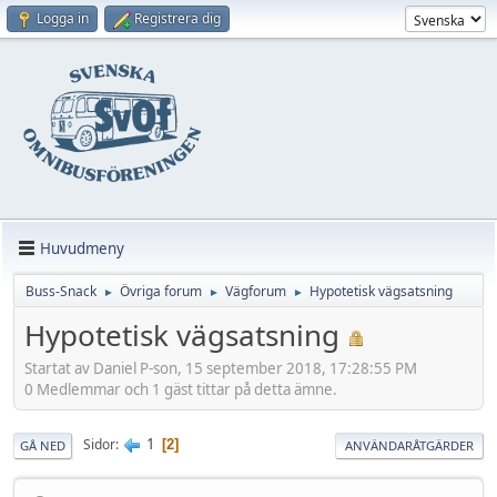
Logga in
Registrera dig
Huvudmeny
Buss-Snack
Övriga forum
Vägforum
Hypotetisk vägsatsning
►
►
►
Hypotetisk vägsatsning
Startat av Daniel P-son, 15 september 2018, 17:28:55 PM
0 Medlemmar och 1 gäst tittar på detta ämne.
1
Sidor
2
GÅ NED
ANVÄNDARÅTGÄRDER