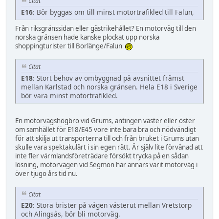
Citat
E16
: Bör byggas om till minst motortrafikled till Falun,
Från riksgränssidan eller gästrikehållet? En motorväg till den
norska gränsen hade kanske plockat upp norska
shoppingturister till Borlänge/Falun
Citat
E18
: Stort behov av ombyggnad på avsnittet främst
mellan Karlstad och norska gränsen. Hela E18 i Sverige
bör vara minst motortrafikled.
En motorvägshögbro vid Grums, antingen väster eller öster
om samhället för E18/E45 vore inte bara bra och nödvändigt
för att skilja ut transporterna till och från bruket i Grums utan
skulle vara spektakulärt i sin egen rätt. Är själv lite förvånad att
inte fler värmlandsföreträdare försökt trycka på en sådan
lösning, motorvägen vid Segmon har annars varit motorväg i
över tjugo års tid nu.
Citat
E20
: Stora brister på vägen västerut mellan Vretstorp
och Alingsås, bör bli motorväg.