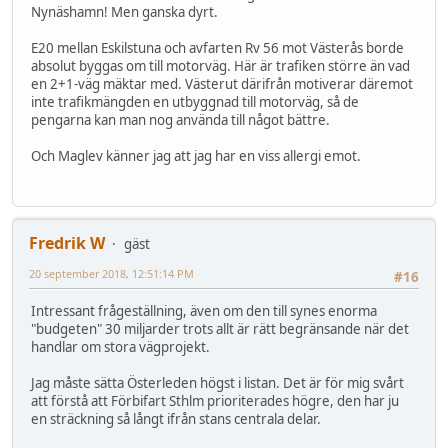
Nynäshamn! Men ganska dyrt.
E20 mellan Eskilstuna och avfarten Rv 56 mot Västerås borde
absolut byggas om till motorväg. Här är trafiken större än vad
en 2+1-väg mäktar med. Västerut därifrån motiverar däremot
inte trafikmängden en utbyggnad till motorväg, så de
pengarna kan man nog använda till något bättre.
Och Maglev känner jag att jag har en viss allergi emot.
Fredrik W
gäst
20 september 2018, 12:51:14 PM
#16
Intressant frågeställning, även om den till synes enorma
"budgeten" 30 miljarder trots allt är rätt begränsande när det
handlar om stora vägprojekt.
Jag måste sätta Österleden högst i listan. Det är för mig svårt
att förstå att Förbifart Sthlm prioriterades högre, den har ju
en sträckning så långt ifrån stans centrala delar.