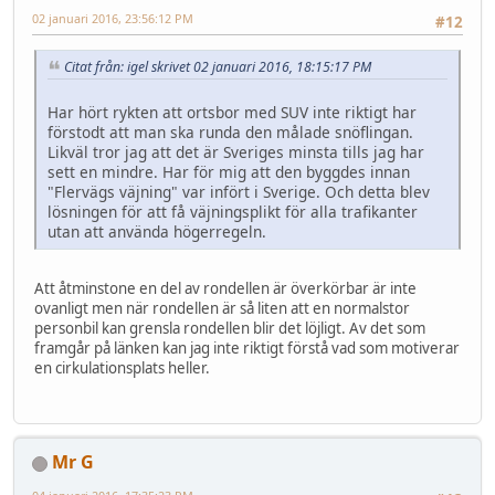
02 januari 2016, 23:56:12 PM
#12
Citat från: igel skrivet 02 januari 2016, 18:15:17 PM
Har hört rykten att ortsbor med SUV inte riktigt har
förstodt att man ska runda den målade snöflingan.
Likväl tror jag att det är Sveriges minsta tills jag har
sett en mindre. Har för mig att den byggdes innan
"Flervägs väjning" var infört i Sverige. Och detta blev
lösningen för att få väjningsplikt för alla trafikanter
utan att använda högerregeln.
Att åtminstone en del av rondellen är överkörbar är inte
ovanligt men när rondellen är så liten att en normalstor
personbil kan grensla rondellen blir det löjligt. Av det som
framgår på länken kan jag inte riktigt förstå vad som motiverar
en cirkulationsplats heller.
Mr G