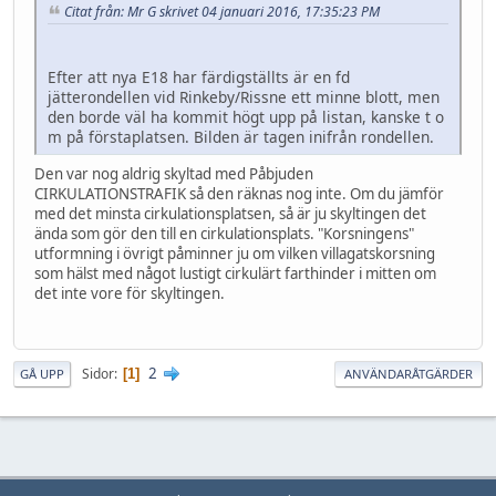
Citat från: Mr G skrivet 04 januari 2016, 17:35:23 PM
Efter att nya E18 har färdigställts är en fd
jätterondellen vid Rinkeby/Rissne ett minne blott, men
den borde väl ha kommit högt upp på listan, kanske t o
m på förstaplatsen. Bilden är tagen inifrån rondellen.
Den var nog aldrig skyltad med Påbjuden
CIRKULATIONSTRAFIK så den räknas nog inte. Om du jämför
med det minsta cirkulationsplatsen, så är ju skyltingen det
ända som gör den till en cirkulationsplats. "Korsningens"
utformning i övrigt påminner ju om vilken villagatskorsning
som hälst med något lustigt cirkulärt farthinder i mitten om
det inte vore för skyltingen.
2
Sidor
1
GÅ UPP
ANVÄNDARÅTGÄRDER