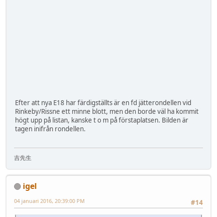
Efter att nya E18 har färdigställts är en fd jätterondellen vid
Rinkeby/Rissne ett minne blott, men den borde väl ha kommit
högt upp på listan, kanske t o m på förstaplatsen. Bilden är
tagen inifrån rondellen.
吉先生
igel
04 januari 2016, 20:39:00 PM
#14