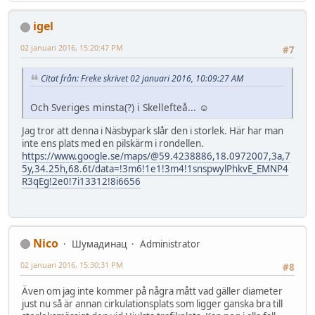
igel
02 januari 2016, 15:20:47 PM
#7
Citat från: Freke skrivet 02 januari 2016, 10:09:27 AM
Och Sveriges minsta(?) i Skellefteå... ☺
Jag tror att denna i Näsbypark slår den i storlek. Här har man
inte ens plats med en pilskärm i rondellen.
https://www.google.se/maps/@59.4238886,18.0972007,3a,7
5y,34.25h,68.6t/data=!3m6!1e1!3m4!1snspwylPhkvE_EMNP4
R3qEg!2e0!7i13312!8i6656
Nico
Шумадинац
Administrator
02 januari 2016, 15:30:31 PM
#8
Även om jag inte kommer på några mått vad gäller diameter
just nu så är annan cirkulationsplats som ligger ganska bra till