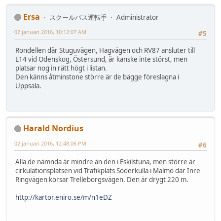
Ersa
スクールバス運転手
Administrator
02 januari 2016, 10:12:07 AM
#5
Rondellen där Stuguvägen, Hagvägen och RV87 ansluter till
E14 vid Odenskog, Östersund, är kanske inte störst, men
platsar nog in rätt högt i listan.
Den känns åtminstone större är de bägge föreslagna i
Uppsala.
Harald Nordius
02 januari 2016, 12:48:06 PM
#6
Alla de nämnda är mindre än den i Eskilstuna, men större är
cirkulationsplatsen vid Trafikplats Söderkulla i Malmö där Inre
Ringvägen korsar Trelleborgsvägen. Den är drygt 220 m.
http://kartor.eniro.se/m/n1eDZ