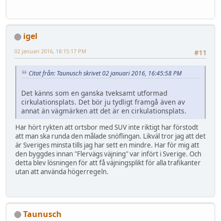
igel
02 januari 2016, 18:15:17 PM
#11
Citat från: Taunusch skrivet 02 januari 2016, 16:45:58 PM
Det känns som en ganska tveksamt utformad
cirkulationsplats. Det bör ju tydligt framgå även av
annat än vägmärken att det är en cirkulationsplats.
Har hört rykten att ortsbor med SUV inte riktigt har förstodt
att man ska runda den målade snöflingan. Likväl tror jag att det
är Sveriges minsta tills jag har sett en mindre. Har för mig att
den byggdes innan "Flervägs väjning" var infört i Sverige. Och
detta blev lösningen för att få väjningsplikt för alla trafikanter
utan att använda högerregeln.
Taunusch