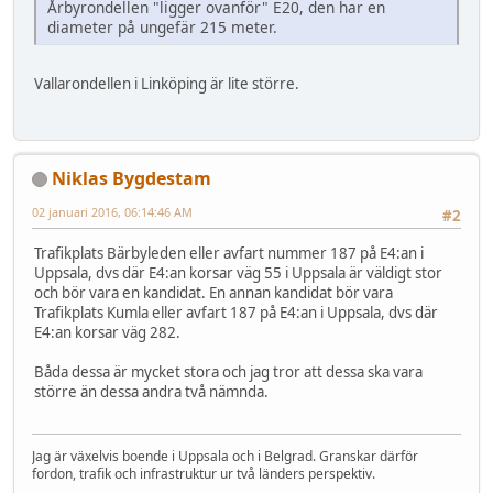
Årbyrondellen "ligger ovanför" E20, den har en
diameter på ungefär 215 meter.
Vallarondellen i Linköping är lite större.
Niklas Bygdestam
02 januari 2016, 06:14:46 AM
#2
Trafikplats Bärbyleden eller avfart nummer 187 på E4:an i
Uppsala, dvs där E4:an korsar väg 55 i Uppsala är väldigt stor
och bör vara en kandidat. En annan kandidat bör vara
Trafikplats Kumla eller avfart 187 på E4:an i Uppsala, dvs där
E4:an korsar väg 282.
Båda dessa är mycket stora och jag tror att dessa ska vara
större än dessa andra två nämnda.
Jag är växelvis boende i Uppsala och i Belgrad. Granskar därför
fordon, trafik och infrastruktur ur två länders perspektiv.