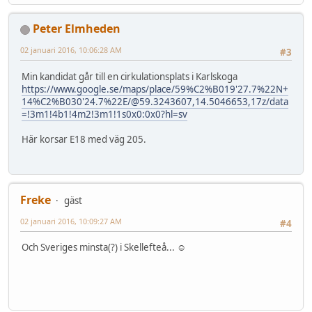
Peter Elmheden
02 januari 2016, 10:06:28 AM
#3
Min kandidat går till en cirkulationsplats i Karlskoga
https://www.google.se/maps/place/59%C2%B019'27.7%22N+
14%C2%B030'24.7%22E/@59.3243607,14.5046653,17z/data
=!3m1!4b1!4m2!3m1!1s0x0:0x0?hl=sv
Här korsar E18 med väg 205.
Freke
gäst
02 januari 2016, 10:09:27 AM
#4
Och Sveriges minsta(?) i Skellefteå... ☺