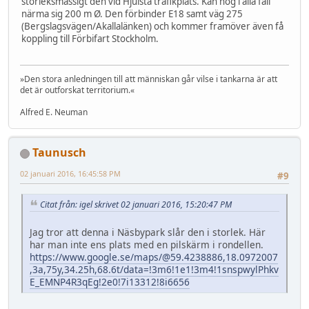
storleksmässigt den vid Hjulsta trafikplats. Kan nog i alla fall
närma sig 200 m Ø. Den förbinder E18 samt väg 275
(Bergslagsvägen/Akallalänken) och kommer framöver även få
koppling till Förbifart Stockholm.
»Den stora anledningen till att människan går vilse i tankarna är att
det är outforskat territorium.«
Alfred E. Neuman
Taunusch
02 januari 2016, 16:45:58 PM
#9
Citat från: igel skrivet 02 januari 2016, 15:20:47 PM
Jag tror att denna i Näsbypark slår den i storlek. Här
har man inte ens plats med en pilskärm i rondellen.
https://www.google.se/maps/@59.4238886,18.0972007
,3a,75y,34.25h,68.6t/data=!3m6!1e1!3m4!1snspwylPhkv
E_EMNP4R3qEg!2e0!7i13312!8i6656