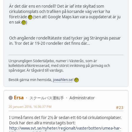
Är det där ens en rondell? Det är iaf inte skyltad som
cirkulationsplats och trafiken på korsande väg verkar ha
företräde
(sen att Google Maps kan vara ouppdaterat är ju
en sak
)
Och angående rondelltätaste stad tycker jag Strängnäs passar
in. Tror det är 19-20 rondeller det finns där...
Ursprungligen Södertäljebo, numer i Västerås, som är
kollektivtrafikintresserad, med störst inriktning på järnväg och
spårvägar. Är tågvärd till vardags.
Besök gärna min hemsida,
jowahlen.se
!
Ersa
スクールバス運転手
Administrator
20 januari 2016, 16:36:37 PM
#23
I Umeå fanns det för 2½ år sedan ett 60-tal cirkulationsplatser.
Dock har den allra minsta tagits bort:
http://www.svt.se/nyheter/regionalt/vasterbotten/umea-har-