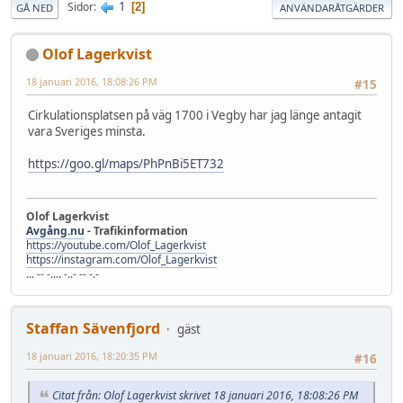
1
Sidor
2
GÅ NED
ANVÄNDARÅTGÄRDER
Olof Lagerkvist
18 januari 2016, 18:08:26 PM
#15
Cirkulationsplatsen på väg 1700 i Vegby har jag länge antagit
vara Sveriges minsta.
https://goo.gl/maps/PhPnBi5ET732
Olof Lagerkvist
Avgång.nu
- Trafikinformation
https://youtube.com/Olof_Lagerkvist
https://instagram.com/Olof_Lagerkvist
... -- -.... -..- -- -.-
Staffan Sävenfjord
gäst
18 januari 2016, 18:20:35 PM
#16
Citat från: Olof Lagerkvist skrivet 18 januari 2016, 18:08:26 PM