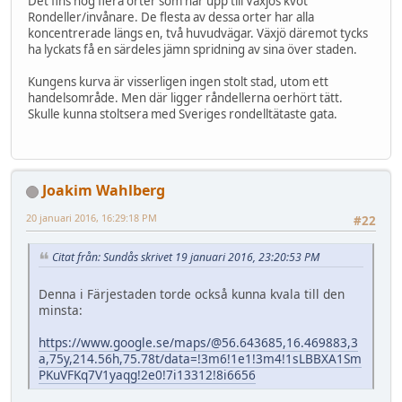
Det fins nog flera orter som når upp till Växjös kvot
Rondeller/invånare. De flesta av dessa orter har alla
koncentrerade längs en, två huvudvägar. Växjö däremot tycks
ha lyckats få en särdeles jämn spridning av sina över staden.
Kungens kurva är visserligen ingen stolt stad, utom ett
handelsområde. Men där ligger råndellerna oerhört tätt.
Skulle kunna stoltsera med Sveriges rondelltätaste gata.
Joakim Wahlberg
20 januari 2016, 16:29:18 PM
#22
Citat från: Sundås skrivet 19 januari 2016, 23:20:53 PM
Denna i Färjestaden torde också kunna kvala till den
minsta:
https://www.google.se/maps/@56.643685,16.469883,3
a,75y,214.56h,75.78t/data=!3m6!1e1!3m4!1sLBBXA1Sm
PKuVFKq7V1yaqg!2e0!7i13312!8i6656