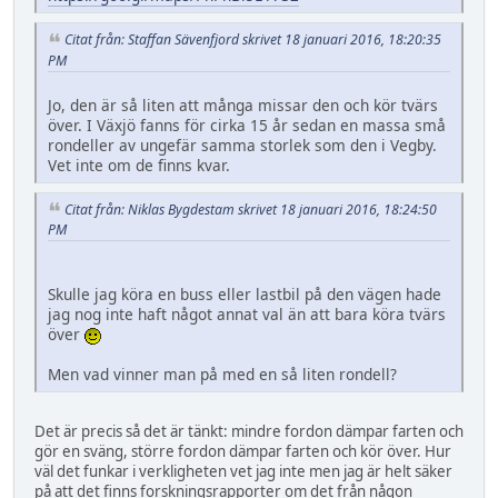
Citat från: Staffan Sävenfjord skrivet 18 januari 2016, 18:20:35
PM
Jo, den är så liten att många missar den och kör tvärs
över. I Växjö fanns för cirka 15 år sedan en massa små
rondeller av ungefär samma storlek som den i Vegby.
Vet inte om de finns kvar.
Citat från: Niklas Bygdestam skrivet 18 januari 2016, 18:24:50
PM
Skulle jag köra en buss eller lastbil på den vägen hade
jag nog inte haft något annat val än att bara köra tvärs
över
Men vad vinner man på med en så liten rondell?
Det är precis så det är tänkt: mindre fordon dämpar farten och
gör en sväng, större fordon dämpar farten och kör över. Hur
väl det funkar i verkligheten vet jag inte men jag är helt säker
på att det finns forskningsrapporter om det från någon