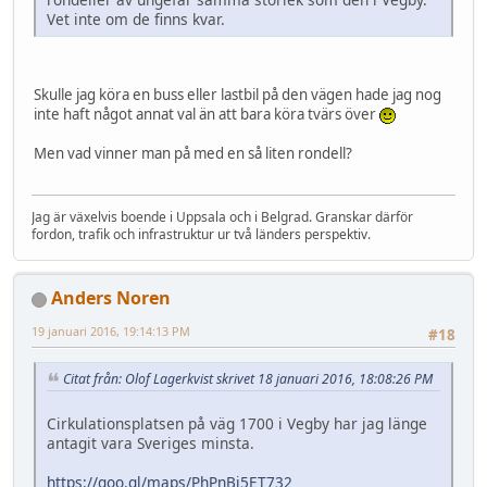
Vet inte om de finns kvar.
Skulle jag köra en buss eller lastbil på den vägen hade jag nog
inte haft något annat val än att bara köra tvärs över
Men vad vinner man på med en så liten rondell?
Jag är växelvis boende i Uppsala och i Belgrad. Granskar därför
fordon, trafik och infrastruktur ur två länders perspektiv.
Anders Noren
19 januari 2016, 19:14:13 PM
#18
Citat från: Olof Lagerkvist skrivet 18 januari 2016, 18:08:26 PM
Cirkulationsplatsen på väg 1700 i Vegby har jag länge
antagit vara Sveriges minsta.
https://goo.gl/maps/PhPnBi5ET732