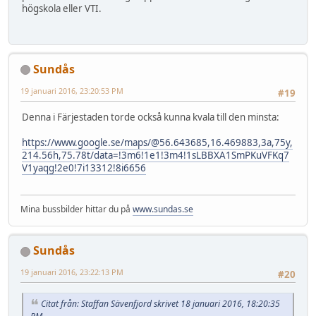
högskola eller VTI.
Sundås
19 januari 2016, 23:20:53 PM
#19
Denna i Färjestaden torde också kunna kvala till den minsta:
https://www.google.se/maps/@56.643685,16.469883,3a,75y,
214.56h,75.78t/data=!3m6!1e1!3m4!1sLBBXA1SmPKuVFKq7
V1yaqg!2e0!7i13312!8i6656
Mina bussbilder hittar du på
www.sundas.se
Sundås
19 januari 2016, 23:22:13 PM
#20
Citat från: Staffan Sävenfjord skrivet 18 januari 2016, 18:20:35