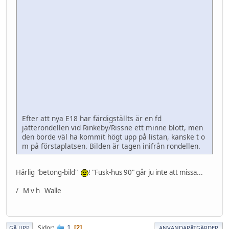
Efter att nya E18 har färdigställts är en fd
jätterondellen vid Rinkeby/Rissne ett minne blott, men
den borde väl ha kommit högt upp på listan, kanske t o
m på förstaplatsen. Bilden är tagen inifrån rondellen.
Härlig "betong-bild"
! "Fusk-hus 90" går ju inte att missa...
/ M v h Walle
1
Sidor
2
GÅ UPP
ANVÄNDARÅTGÄRDER