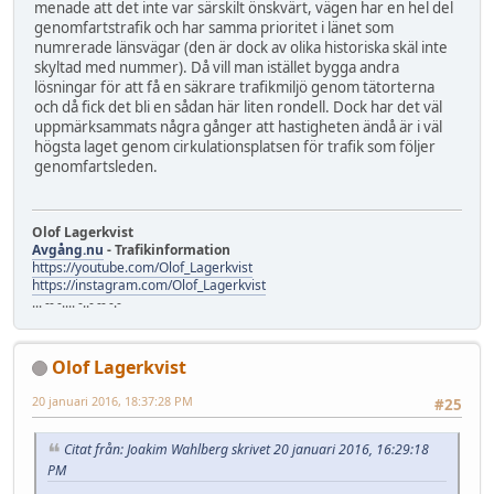
menade att det inte var särskilt önskvärt, vägen har en hel del
genomfartstrafik och har samma prioritet i länet som
numrerade länsvägar (den är dock av olika historiska skäl inte
skyltad med nummer). Då vill man istället bygga andra
lösningar för att få en säkrare trafikmiljö genom tätorterna
och då fick det bli en sådan här liten rondell. Dock har det väl
uppmärksammats några gånger att hastigheten ändå är i väl
högsta laget genom cirkulationsplatsen för trafik som följer
genomfartsleden.
Olof Lagerkvist
Avgång.nu
- Trafikinformation
https://youtube.com/Olof_Lagerkvist
https://instagram.com/Olof_Lagerkvist
... -- -.... -..- -- -.-
Olof Lagerkvist
20 januari 2016, 18:37:28 PM
#25
Citat från: Joakim Wahlberg skrivet 20 januari 2016, 16:29:18
PM