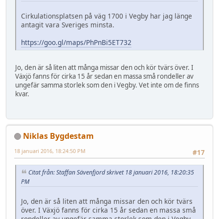
Cirkulationsplatsen på väg 1700 i Vegby har jag länge
antagit vara Sveriges minsta.
https://goo.gl/maps/PhPnBi5ET732
Jo, den är så liten att många missar den och kör tvärs över. I
Växjö fanns för cirka 15 år sedan en massa små rondeller av
ungefär samma storlek som den i Vegby. Vet inte om de finns
kvar.
Niklas Bygdestam
18 januari 2016, 18:24:50 PM
#17
Citat från: Staffan Sävenfjord skrivet 18 januari 2016, 18:20:35
PM
Jo, den är så liten att många missar den och kör tvärs
över. I Växjö fanns för cirka 15 år sedan en massa små
rondeller av ungefär samma storlek som den i Vegby.