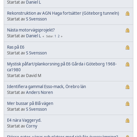
Startat av
Daniel L
Rekonstruktion av AGN Haga fortsätter (Göteborg tunneln)
Startat av
S Svensson
Nästa motorvägsprojekt?
Startat av
Daniel L
1
2
Sidor
Ras på E6
Startat av
S Svensson
Mystisk påfart/plankorsning på E6 Gårda i Göteborg 1968-
ca1980
Startat av David M
Identifiera gammal Esso-mack, Örebro län
Startat av
Anders Noren
Mer bussar på Blå vägen
Startat av
S Svensson
E4 nära Vaggeryd.
Startat av
Corny
Större gator, vägar och platser med risk för översvämning?