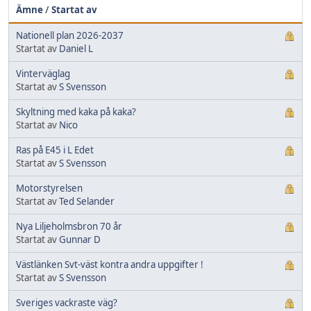
Ämne
/
Startat av
Nationell plan 2026-2037
Startat av
Daniel L
Vinterväglag
Startat av
S Svensson
Skyltning med kaka på kaka?
Startat av
Nico
Ras på E45 i L Edet
Startat av
S Svensson
Motorstyrelsen
Startat av
Ted Selander
Nya Liljeholmsbron 70 år
Startat av
Gunnar D
Västlänken Svt-väst kontra andra uppgifter !
Startat av
S Svensson
Sveriges vackraste väg?