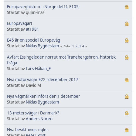
Europaveghistorie i Norge del II: E105
Startat av gunn-mas
Europavägar!
Startat av
at1981
E45 är en speciell Europaväg
Startat av
Niklas Bygdestam
1
2
3
4
Sidor
Avfart Essingeleden norrut mot Tranebergsbron, historisk
fråga
Startat av
Lars-Håkan_E
Nya motorvägar E22 i december 2017
Startat av David M
Nya vägmärken införs den 1 december
Startat av
Niklas Bygdestam
13-metersvägar i Danmark?
Startat av
Anders Noren
Nya besiktningsregler.
Startat av
Peter Rost