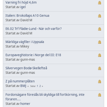
Varning fri höjd 4,6m
Startat av
igel
Italien: Brokollaps A10 Genua
Startat av David M
E6.02 Trf Flädie-Lund - När och varför?
Startat av David M
Märkliga vägfiler i Uppsala
Startat av Mikey
Europaveghistorie i Norge del III: E18
Startat av gunn-mas
Silvervegen Bodø-Skellefteå
Startat av gunn-mas
Z på nummerplåten
Startat av
BMJ
1
2
Sidor
Fordonsägare föreslås bli skyldiga till fortkörning, inte
föraren....
Startat av
homer