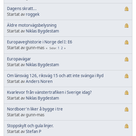
Dagens skratt...
Startat av
roggek
Äldre motorvägsbelysning
Startat av
Niklas Bygdestam
Europaveghistorie i Norge del I: E6
Startat av gunn-mas
1
2
Sidor
Europavägar
Startat av
Niklas Bygdestam
Om länsväg 126, riksväg 15 och att inte svänga i Ryd
Startat av
Anders Noren
Kvarlevor från vänstertrafiken i Sverige idag?
Startat av
Niklas Bygdestam
Nordboer'n liker å bygge i tre
Startat av gunn-mas
Stoppskylt och gula linjer.
Startat av
Stefan P