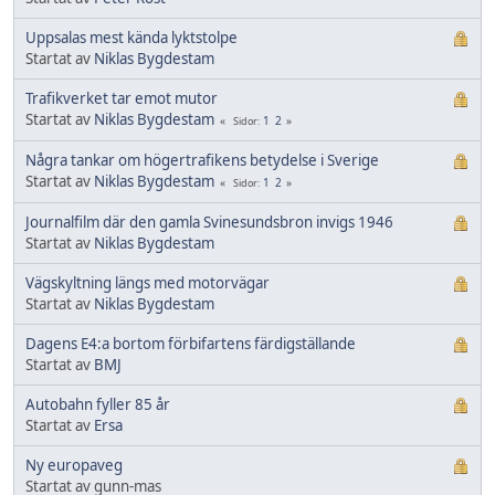
Uppsalas mest kända lyktstolpe
Startat av
Niklas Bygdestam
Trafikverket tar emot mutor
Startat av
Niklas Bygdestam
1
2
Sidor
Några tankar om högertrafikens betydelse i Sverige
Startat av
Niklas Bygdestam
1
2
Sidor
Journalfilm där den gamla Svinesundsbron invigs 1946
Startat av
Niklas Bygdestam
Vägskyltning längs med motorvägar
Startat av
Niklas Bygdestam
Dagens E4:a bortom förbifartens färdigställande
Startat av
BMJ
Autobahn fyller 85 år
Startat av
Ersa
Ny europaveg
Startat av gunn-mas