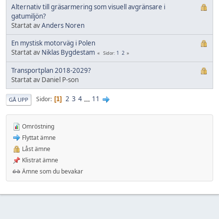
Alternativ till gräsarmering som visuell avgränsare i
gatumiljön?
Startat av
Anders Noren
En mystisk motorväg i Polen
Startat av
Niklas Bygdestam
1
2
Sidor
Transportplan 2018-2029?
Startat av Daniel P-son
2
3
4
...
11
Sidor
1
GÅ UPP
Omröstning
Flyttat ämne
Låst ämne
Klistrat ämne
Ämne som du bevakar