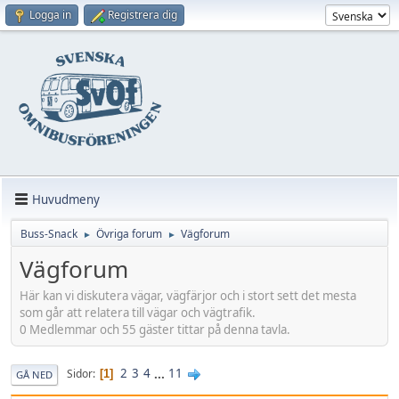
Logga in
Registrera dig
Huvudmeny
Buss-Snack
Övriga forum
Vägforum
►
►
Vägforum
Här kan vi diskutera vägar, vägfärjor och i stort sett det mesta
som går att relatera till vägar och vägtrafik.
0 Medlemmar och 55 gäster tittar på denna tavla.
2
3
4
...
11
Sidor
1
GÅ NED