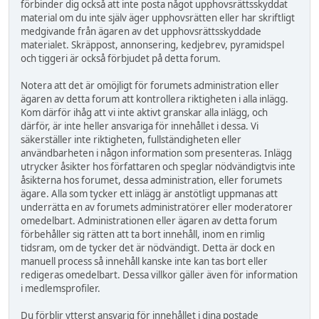
förbinder dig också att inte posta något upphovsrättsskyddat
material om du inte själv äger upphovsrätten eller har skriftligt
medgivande från ägaren av det upphovsrättsskyddade
materialet. Skräppost, annonsering, kedjebrev, pyramidspel
och tiggeri är också förbjudet på detta forum.
Notera att det är omöjligt för forumets administration eller
ägaren av detta forum att kontrollera riktigheten i alla inlägg.
Kom därför ihåg att vi inte aktivt granskar alla inlägg, och
därför, är inte heller ansvariga för innehållet i dessa. Vi
säkerställer inte riktigheten, fullständigheten eller
användbarheten i någon information som presenteras. Inlägg
utrycker åsikter hos författaren och speglar nödvändigtvis inte
åsikterna hos forumet, dessa administration, eller forumets
ägare. Alla som tycker ett inlägg är anstötligt uppmanas att
underrätta en av forumets administratörer eller moderatorer
omedelbart. Administrationen eller ägaren av detta forum
förbehåller sig rätten att ta bort innehåll, inom en rimlig
tidsram, om de tycker det är nödvändigt. Detta är dock en
manuell process så innehåll kanske inte kan tas bort eller
redigeras omedelbart. Dessa villkor gäller även för information
i medlemsprofiler.
Du förblir ytterst ansvarig för innehållet i dina postade