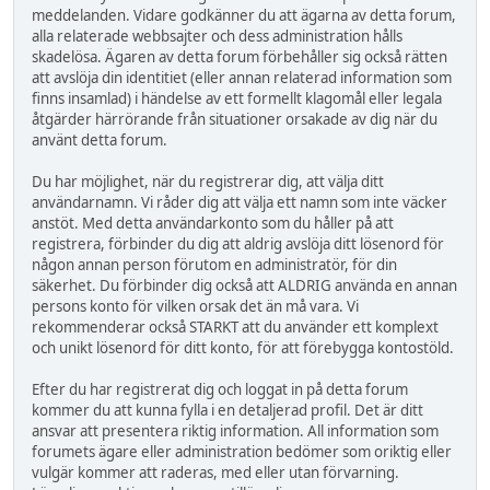
meddelanden. Vidare godkänner du att ägarna av detta forum,
alla relaterade webbsajter och dess administration hålls
skadelösa. Ägaren av detta forum förbehåller sig också rätten
att avslöja din identitiet (eller annan relaterad information som
finns insamlad) i händelse av ett formellt klagomål eller legala
åtgärder härrörande från situationer orsakade av dig när du
använt detta forum.
Du har möjlighet, när du registrerar dig, att välja ditt
användarnamn. Vi råder dig att välja ett namn som inte väcker
anstöt. Med detta användarkonto som du håller på att
registrera, förbinder du dig att aldrig avslöja ditt lösenord för
någon annan person förutom en administratör, för din
säkerhet. Du förbinder dig också att ALDRIG använda en annan
persons konto för vilken orsak det än må vara. Vi
rekommenderar också STARKT att du använder ett komplext
och unikt lösenord för ditt konto, för att förebygga kontostöld.
Efter du har registrerat dig och loggat in på detta forum
kommer du att kunna fylla i en detaljerad profil. Det är ditt
ansvar att presentera riktig information. All information som
forumets ägare eller administration bedömer som oriktig eller
vulgär kommer att raderas, med eller utan förvarning.