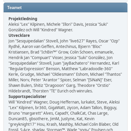
Teamet
Projektledning
Aleksi "Lex" Kilpinen, Michele "Illori" Davis, Jessica "Suki"
González och Will "Kindred" Wagner.
Utvecklare
Jon "Sesquipedalian" Stovell, John "live627" Rayes, Oscar "Ozp"
Rydhé, Aaron van Geffen, Antechinus, Bjoern "Bloc"
Kristiansen, Brad "IchBin™" Grow, Colin Schoen, emanuele,
Hendrik Jan "Compuart" Visser, Jessica "Suki" González, Jon
"Sesquipedalian" Stovell, Juan "JayBachatero" Hernandez, Karl
"RegularExpression" Benson, Matthew "Labradoodle-360"
Kerle, Grudge, Michael "Oldiesmann" Eshom, Michael "Thantos"
Miller, Norv, Peter "Arantor" Spicer, Selman "[SiNaN]" Eser,
Shawn Bulen, Shitiz "Dragooon" Garg, Theodore "Orstio"
Hildebrandt, Thorsten "TE" Eurich och winrules.
Supportspecialister
Will "Kindred" Wagner, Doug Heffernan, lurkalot, Steve, Aleksi
"Lex" Kilpinen, br360, GigaWatt, ziycon, Adam Tallon, Bigguy,
Bruno "margarett" Alves, CapadY, ChalkCat, Chas Large,
Duncan85, gbsothere, JimM, Justyne, Kat, Kevin
"greyknight17" Hou, Krash, Mashby, Michael Colin Blaber, Old
Fossil, S-Ace, shadav, Storman™, Wade "sησω" Poulsen och