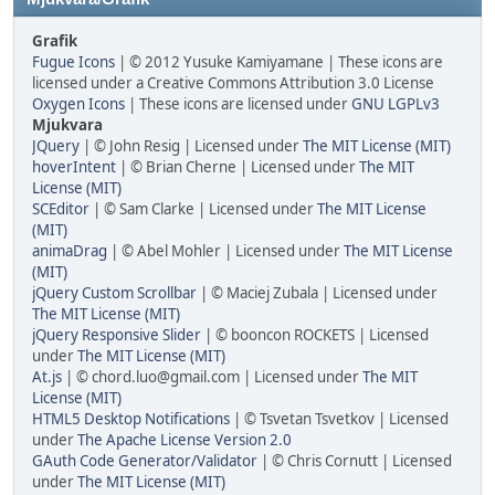
Grafik
Fugue Icons
| © 2012 Yusuke Kamiyamane | These icons are
licensed under a Creative Commons Attribution 3.0 License
Oxygen Icons
| These icons are licensed under
GNU LGPLv3
Mjukvara
JQuery
| © John Resig | Licensed under
The MIT License (MIT)
hoverIntent
| © Brian Cherne | Licensed under
The MIT
License (MIT)
SCEditor
| © Sam Clarke | Licensed under
The MIT License
(MIT)
animaDrag
| © Abel Mohler | Licensed under
The MIT License
(MIT)
jQuery Custom Scrollbar
| © Maciej Zubala | Licensed under
The MIT License (MIT)
jQuery Responsive Slider
| © booncon ROCKETS | Licensed
under
The MIT License (MIT)
At.js
| © chord.luo@gmail.com | Licensed under
The MIT
License (MIT)
HTML5 Desktop Notifications
| © Tsvetan Tsvetkov | Licensed
under
The Apache License Version 2.0
GAuth Code Generator/Validator
| © Chris Cornutt | Licensed
under
The MIT License (MIT)