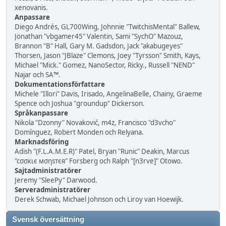
xenovanis.
Anpassare
Diego Andrés, GL700Wing, Johnnie "TwitchisMental" Ballew,
Jonathan "vbgamer45" Valentin, Sami "SychO" Mazouz,
Brannon "B" Hall, Gary M. Gadsdon, Jack "akabugeyes"
Thorsen, Jason "JBlaze" Clemons, Joey "Tyrsson" Smith, Kays,
Michael "Mick." Gomez, NanoSector, Ricky., Russell "NEND"
Najar och SA™.
Dokumentationsförfattare
Michele "Illori" Davis, Irisado, AngelinaBelle, Chainy, Graeme
Spence och Joshua "groundup" Dickerson.
Språkanpassare
Nikola "Dzonny" Novaković, m4z, Francisco "d3vcho"
Domínguez, Robert Monden och Relyana.
Marknadsföring
Adish "(F.L.A.M.E.R)" Patel, Bryan "Runic" Deakin, Marcus
"cσσкιє мσηѕтєя" Forsberg och Ralph "[n3rve]" Otowo.
Sajtadministratörer
Jeremy "SleePy" Darwood.
Serveradministratörer
Derek Schwab, Michael Johnson och Liroy van Hoewijk.
Svensk översättning