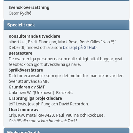
Svensk översättning
Oscar Rydhé.
Speciellt tack
Konsulterande utvecklare
albertlast, Brett Flannigan, Mark Rose, René-Gilles "Nao 尚"
Deberdt, tinoest och alla som
bidragit på GitHub
.
Betatestare
De ovärderliga personerna som outtröttligt hittat buggar, givit
feedback och gjort utvecklarna galnare.
Språköversättare
Tack för era insatser som gör det möjligt för människor världen
över att använda SMF.
Grundaren av SMF
Unknown W. "[Unknown]" Brackets.
Ursprungliga projektledare
Jeff Lewis, Joseph Fung och David Recordon.
I kärt minne av
Crip, K@, metallica48423, Paul_Pauline och Rock Lee.
Och till alla som vi kan ha missat: Tack!
Mjukvara/Grafik