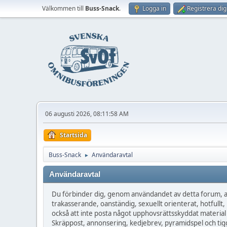
Välkommen till
Buss-Snack
.
Logga in
Registrera dig
06 augusti 2026, 08:11:58 AM
Startsida
Buss-Snack
Användaravtal
►
Användaravtal
Du förbinder dig, genom användandet av detta forum, at
trakasserande, oanständig, sexuellt orienterat, hotfullt, 
också att inte posta något upphovsrättsskyddat material
Skräppost, annonsering, kedjebrev, pyramidspel och tigg