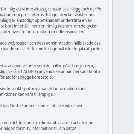
r ihåg att vi inte aktivt granskar alla inlägg, och därför,
ormation som presenteras. Inlägg utrycker åsikter hos
 inlägg är anstötligt uppmanas att underrätta en av
a bort innehåll, inom en rimlig tidsram, om de tycker
 gäller även för information i medlemsprofiler.
rade webbsajter och dess administration hålls skadelösa.
 i händelse av ett formellt klagomål eller legala åtgärder
detta användarkonto som du håller på att registrera,
er dig också att ALDRIG använda en annan persons konto
för att förebygga kontostöld.
esentera riktig information. All information som
nktioner kan vara tillämpliga.
taktas. Detta kommer endast att ske vid grova
arnamn och lösenord), i din webbläsares cacheminne.
 någon form av information till din dator.