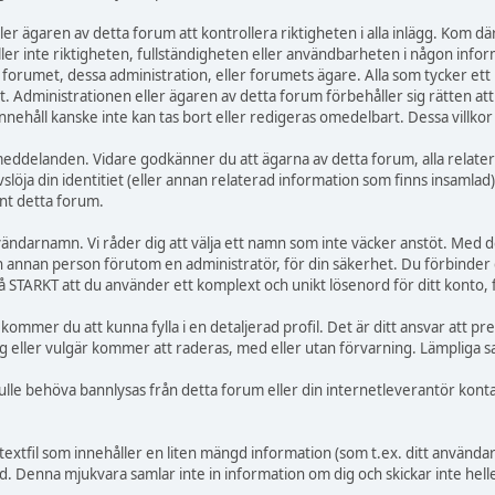
r ägaren av detta forum att kontrollera riktigheten i alla inlägg. Kom därfö
ställer inte riktigheten, fullständigheten eller användbarheten i någon inf
 forumet, dessa administration, eller forumets ägare. Alla som tycker ett
Administrationen eller ägaren av detta forum förbehåller sig rätten att t
nnehåll kanske inte kan tas bort eller redigeras omedelbart. Dessa villkor
e meddelanden. Vidare godkänner du att ägarna av detta forum, alla relate
slöja din identitiet (eller annan relaterad information som finns insamlad)
nt detta forum.
användarnamn. Vi råder dig att välja ett namn som inte väcker anstöt. Med 
ågon annan person förutom en administratör, för din säkerhet. Du förbind
 STARKT att du använder ett komplext och unikt lösenord för ditt konto, 
 kommer du att kunna fylla i en detaljerad profil. Det är ditt ansvar att pr
 eller vulgär kommer att raderas, med eller utan förvarning. Lämpliga sa
skulle behöva bannlysas från detta forum eller din internetleverantör kon
textfil som innehåller en liten mängd information (som t.ex. ditt använd
. Denna mjukvara samlar inte in information om dig och skickar inte heller