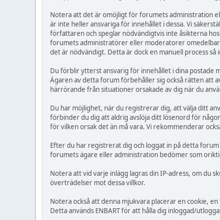
Notera att det är omöjligt för forumets administration elle
är inte heller ansvariga för innehållet i dessa. Vi säker
författaren och speglar nödvändigtvis inte åsikterna hos
forumets administratörer eller moderatorer omedelbart. 
det är nödvändigt. Detta är dock en manuell process så i
Du förblir ytterst ansvarig för innehållet i dina postad
Ägaren av detta forum förbehåller sig också rätten att av
härrörande från situationer orsakade av dig när du anvä
Du har möjlighet, när du registrerar dig, att välja ditt 
förbinder du dig att aldrig avslöja ditt lösenord för n
för vilken orsak det än må vara. Vi rekommenderar också
Efter du har registrerat dig och loggat in på detta forum
forumets ägare eller administration bedömer som oriktig
Notera att vid varje inlägg lagras din IP-adress, om du 
överträdelser mot dessa villkor.
Notera också att denna mjukvara placerar en cookie, en 
Detta används ENBART för att hålla dig inloggad/utloggad