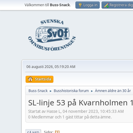
Välkommen till
Buss-Snack
.
Logga in
Registrera dig
06 augusti 2026, 05:19:20 AM
Startsida
Buss-Snack
Busshistoriska forum
Ämnen äldre än 30 år
►
►
SL-linje 53 på Kvarnholmen 
Startat av Hasse L, 04 november 2023, 10:45:33 AM
0 Medlemmar och 1 gäst tittar på detta ämne.
Sidor
1
GÅ NED