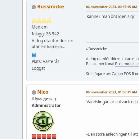
Bussmicke
06 november 2023, 00:37:15 AM
Känner man öht igen sig?
Medlem
Inlägg: 26 542
Aldrig utanför dörren
utan en kamera...
//Bussmicke.
Aldrig utanför dörren utan en
Plats: Västerås
Besök min kanal
Bussmicke.se
Loggat
Stolt ägare av: Canon EOS R 
Nico
06 november 2023, 01:06:31 AM
Шумадинац
Vändslingan är väl väck oc
Administrator
»Den stora anledningen till att