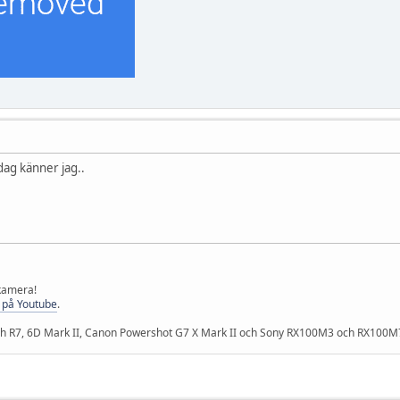
 dag känner jag..
 kamera!
 på Youtube
.
och R7, 6D Mark II, Canon Powershot G7 X Mark II och Sony RX100M3 och RX100M