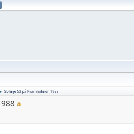
SL-linje 53 på Kvarnholmen 1988
►
1988