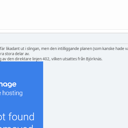
är likadant ut i slingan, men den intilliggande planen (som kanske hade va
ra stora delar av.
 av den direktare linjen 402, vilken utsattes från Björknäs.