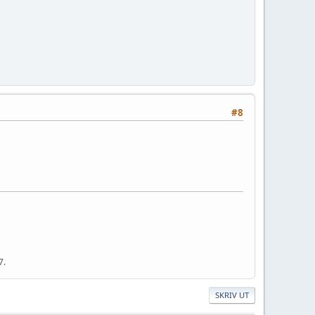
#8
7.
SKRIV UT