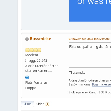
Bussmicke
07 november 2023, 08:35:49 AM
Få ta och pallra mig dit nån
Medlem
Inlägg: 26 542
Aldrig utanför dörren
utan en kamera...
//Bussmicke.
Aldrig utanför dörren utan en
Plats: Västerås
Besök min kanal
Bussmicke.se
Loggat
Stolt ägare av: Canon EOS R 
Sidor
1
GÅ UPP