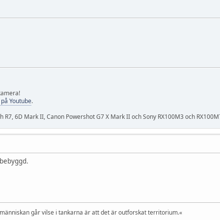
 kamera!
 på Youtube
.
och R7, 6D Mark II, Canon Powershot G7 X Mark II och Sony RX100M3 och RX100M
h bebyggd.
 människan går vilse i tankarna är att det är outforskat territorium.«