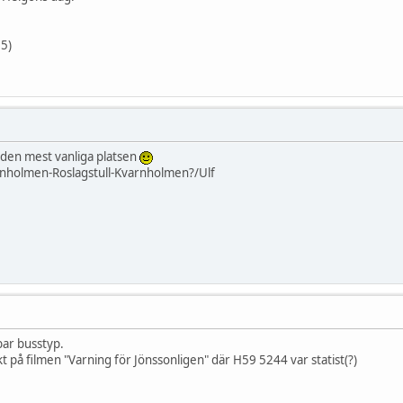
5)
e den mest vanliga platsen
rnholmen-Roslagstull-Kvarnholmen?/Ulf
ar busstyp.
t på filmen "Varning för Jönssonligen" där H59 5244 var statist(?)