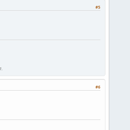
#5
7.
#6