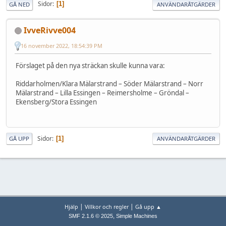
Sidor
1
GÅ NED
ANVÄNDARÅTGÄRDER
IvveRivve004
16 november 2022, 18:54:39 PM
Förslaget på den nya sträckan skulle kunna vara:
Riddarholmen/Klara Mälarstrand – Söder Mälarstrand – Norr
Mälarstrand – Lilla Essingen – Reimersholme – Gröndal –
Ekensberg/Stora Essingen
Sidor
1
GÅ UPP
ANVÄNDARÅTGÄRDER
|
|
Hjälp
Villkor och regler
Gå upp ▲
,
SMF 2.1.6 © 2025
Simple Machines