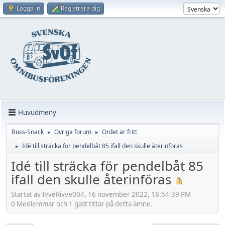
Logga in
Registrera dig
Huvudmeny
Buss-Snack
Övriga forum
Ordet är fritt
►
►
Idé till sträcka för pendelbåt 85 ifall den skulle återinföras
►
Idé till sträcka för pendelbåt 85
ifall den skulle återinföras
Startat av IvveRivve004, 16 november 2022, 18:54:39 PM
0 Medlemmar och 1 gäst tittar på detta ämne.