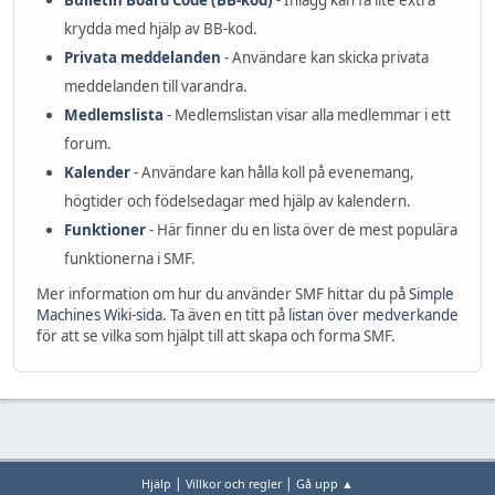
Bulletin Board Code (BB-kod)
- Inlägg kan få lite extra
krydda med hjälp av BB-kod.
Privata meddelanden
- Användare kan skicka privata
meddelanden till varandra.
Medlemslista
- Medlemslistan visar alla medlemmar i ett
forum.
Kalender
- Användare kan hålla koll på evenemang,
högtider och födelsedagar med hjälp av kalendern.
Funktioner
- Här finner du en lista över de mest populära
funktionerna i SMF.
Mer information om hur du använder SMF hittar du på
Simple
Machines Wiki-sida
. Ta även en titt på
listan över medverkande
för att se vilka som hjälpt till att skapa och forma SMF.
|
|
Hjälp
Villkor och regler
Gå upp ▲