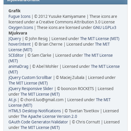
Grafik
Fugue Icons
| © 2012 Yusuke Kamiyamane | These icons are
licensed under a Creative Commons Attribution 3.0 License
Oxygen Icons
| These icons are licensed under
GNU LGPLv3
Mjukvara
JQuery
| © John Resig | Licensed under
The MIT License (MIT)
hoverIntent
| © Brian Cherne | Licensed under
The MIT
License (MIT)
SCEditor
| © Sam Clarke | Licensed under
The MIT License
(MIT)
animaDrag
| © Abel Mohler | Licensed under
The MIT License
(MIT)
jQuery Custom Scrollbar
| © Maciej Zubala | Licensed under
The MIT License (MIT)
jQuery Responsive Slider
| © booncon ROCKETS | Licensed
under
The MIT License (MIT)
At.js
| © chord.luo@gmail.com | Licensed under
The MIT
License (MIT)
HTML5 Desktop Notifications
| © Tsvetan Tsvetkov | Licensed
under
The Apache License Version 2.0
GAuth Code Generator/Validator
| © Chris Cornutt | Licensed
under
The MIT License (MIT)