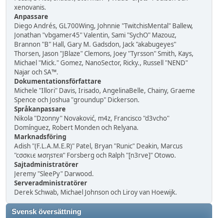
xenovanis.
Anpassare
Diego Andrés, GL700Wing, Johnnie "TwitchisMental" Ballew,
Jonathan "vbgamer45" Valentin, Sami "SychO" Mazouz,
Brannon "B" Hall, Gary M. Gadsdon, Jack "akabugeyes"
Thorsen, Jason "JBlaze" Clemons, Joey "Tyrsson" Smith, Kays,
Michael "Mick." Gomez, NanoSector, Ricky., Russell "NEND"
Najar och SA™.
Dokumentationsförfattare
Michele "Illori" Davis, Irisado, AngelinaBelle, Chainy, Graeme
Spence och Joshua "groundup" Dickerson.
Språkanpassare
Nikola "Dzonny" Novaković, m4z, Francisco "d3vcho"
Domínguez, Robert Monden och Relyana.
Marknadsföring
Adish "(F.L.A.M.E.R)" Patel, Bryan "Runic" Deakin, Marcus
"cσσкιє мσηѕтєя" Forsberg och Ralph "[n3rve]" Otowo.
Sajtadministratörer
Jeremy "SleePy" Darwood.
Serveradministratörer
Derek Schwab, Michael Johnson och Liroy van Hoewijk.
Svensk översättning