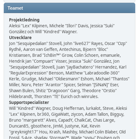
Teamet
Projektledning
Aleksi "Lex" Kilpinen, Michele "Illori" Davis, Jessica "Suki"
González och Will "Kindred" Wagner.
Utvecklare
Jon "Sesquipedalian" Stovell, John "live627" Rayes, Oscar "Ozp"
Rydhé, Aaron van Geffen, Antechinus, Bjoern "Bloc"
Kristiansen, Brad "IchBin™" Grow, Colin Schoen, emanuele,
Hendrik Jan "Compuart" Visser, Jessica "Suki" González, Jon
"Sesquipedalian" Stovell, Juan "JayBachatero" Hernandez, Karl
"RegularExpression" Benson, Matthew "Labradoodle-360"
Kerle, Grudge, Michael "Oldiesmann" Eshom, Michael "Thantos"
Miller, Norv, Peter "Arantor" Spicer, Selman "[SiNaN]" Eser,
Shawn Bulen, Shitiz "Dragooon" Garg, Theodore "Orstio"
Hildebrandt, Thorsten "TE" Eurich och winrules.
Supportspecialister
Will "Kindred" Wagner, Doug Heffernan, lurkalot, Steve, Aleksi
"Lex" Kilpinen, br360, GigaWatt, ziycon, Adam Tallon, Bigguy,
Bruno "margarett" Alves, CapadY, ChalkCat, Chas Large,
Duncan85, gbsothere, JimM, Justyne, Kat, Kevin
"greyknight17" Hou, Krash, Mashby, Michael Colin Blaber, Old
Fossil, S-Ace, shadav, Storman™, Wade "sησω" Poulsen och