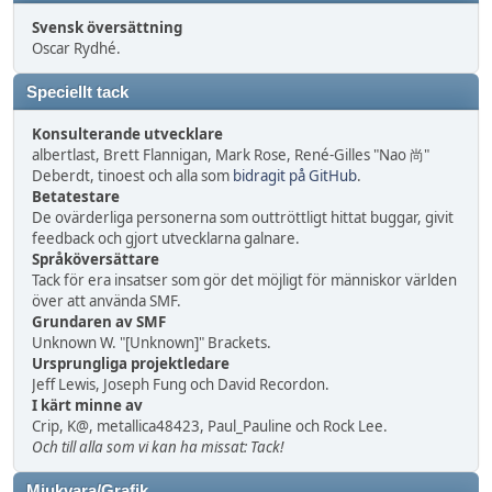
Svensk översättning
Oscar Rydhé.
Speciellt tack
Konsulterande utvecklare
albertlast, Brett Flannigan, Mark Rose, René-Gilles "Nao 尚"
Deberdt, tinoest och alla som
bidragit på GitHub
.
Betatestare
De ovärderliga personerna som outtröttligt hittat buggar, givit
feedback och gjort utvecklarna galnare.
Språköversättare
Tack för era insatser som gör det möjligt för människor världen
över att använda SMF.
Grundaren av SMF
Unknown W. "[Unknown]" Brackets.
Ursprungliga projektledare
Jeff Lewis, Joseph Fung och David Recordon.
I kärt minne av
Crip, K@, metallica48423, Paul_Pauline och Rock Lee.
Och till alla som vi kan ha missat: Tack!
Mjukvara/Grafik