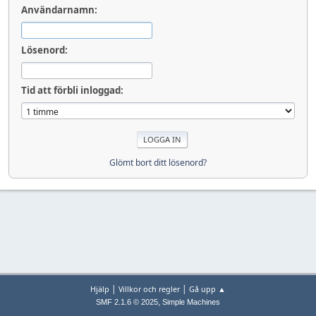
Användarnamn:
Lösenord:
Tid att förbli inloggad:
Glömt bort ditt lösenord?
|
|
Hjälp
Villkor och regler
Gå upp ▲
,
SMF 2.1.6 © 2025
Simple Machines