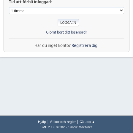
Tid att förbli inloggad:
Glömt bort ditt lösenord?
Har du inget konto?
Registrera dig
.
|
|
Hjälp
Villkor och regler
Gå upp ▲
,
SMF 2.1.6 © 2025
Simple Machines