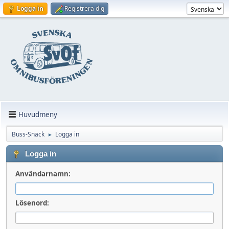
Logga in
Registrera dig
Huvudmeny
Buss-Snack
Logga in
►
Logga in
Användarnamn:
Lösenord: