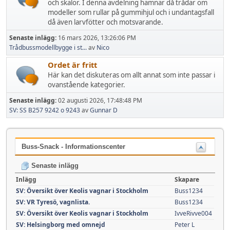
och skalor. I denna avdelning hamnar då trådar om
modeller som rullar på gummihjul och i undantagsfall
då även larvfötter och motsvarande.
Senaste inlägg:
16 mars 2026, 13:26:06 PM
Trådbussmodellbygge i st...
av
Nico
Ordet är fritt
Här kan det diskuteras om allt annat som inte passar i
ovanstående kategorier.
Senaste inlägg:
02 augusti 2026, 17:48:48 PM
SV: SS B257 9242 o 9243
av
Gunnar D
Buss-Snack - Informationscenter
Senaste inlägg
Inlägg
Skapare
SV: Översikt över Keolis vagnar i Stockholm
Buss1234
SV: VR Tyresö, vagnlista.
Buss1234
SV: Översikt över Keolis vagnar i Stockholm
IvveRivve004
SV: Helsingborg med omnejd
Peter L