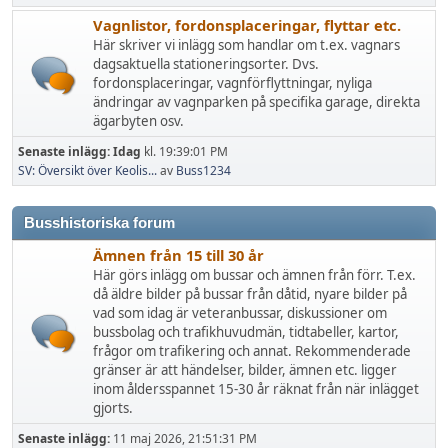
Vagnlistor, fordonsplaceringar, flyttar etc.
Här skriver vi inlägg som handlar om t.ex. vagnars
dagsaktuella stationeringsorter. Dvs.
fordonsplaceringar, vagnförflyttningar, nyliga
ändringar av vagnparken på specifika garage, direkta
ägarbyten osv.
Senaste inlägg:
Idag
kl. 19:39:01 PM
SV: Översikt över Keolis...
av
Buss1234
Busshistoriska forum
Ämnen från 15 till 30 år
Här görs inlägg om bussar och ämnen från förr. T.ex.
då äldre bilder på bussar från dåtid, nyare bilder på
vad som idag är veteranbussar, diskussioner om
bussbolag och trafikhuvudmän, tidtabeller, kartor,
frågor om trafikering och annat. Rekommenderade
gränser är att händelser, bilder, ämnen etc. ligger
inom åldersspannet 15-30 år räknat från när inlägget
gjorts.
Senaste inlägg:
11 maj 2026, 21:51:31 PM