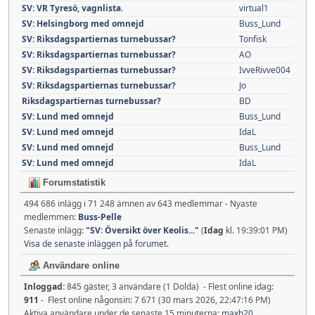
SV: VR Tyresö, vagnlista.
virtual1
SV: Helsingborg med omnejd
Buss_Lund
SV: Riksdagspartiernas turnebussar?
Tonfisk
SV: Riksdagspartiernas turnebussar?
AO
SV: Riksdagspartiernas turnebussar?
IvveRivve004
SV: Riksdagspartiernas turnebussar?
Jo
Riksdagspartiernas turnebussar?
BD
SV: Lund med omnejd
Buss_Lund
SV: Lund med omnejd
IdaL
SV: Lund med omnejd
Buss_Lund
SV: Lund med omnejd
IdaL
Forumstatistik
494 686 inlägg i 71 248 ämnen av 643 medlemmar - Nyaste
medlemmen:
Buss-Pelle
Senaste inlägg:
"
SV: Översikt över Keolis...
"
(
Idag
kl. 19:39:01 PM)
Visa de senaste inläggen på forumet.
Användare online
Inloggad:
845 gäster, 3 användare (1 Dolda) - Flest online idag:
911
- Flest online någonsin: 7 671 (30 mars 2026, 22:47:16 PM)
Aktiva användare under de senaste 15 minuterna:
maxh20
,