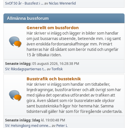
SvOf 50 år - Bussfest i ...
av
Niclas Wennerlid
Allmänna bussforum
Generellt om bussfordon
Här skriver vi inlägg och lägger in bilder som handlar
om just bussarnas utseende, beteende mm. i sig samt
även enskilda fordonsanskaffningar mm. Primärt
hanteras här då sådant som berör nutid och ungefär
15 år tillbaka i tiden.
Senaste inlägg:
05 augusti 2026, 16:28:38 PM
SV: Riksdagspartiernas t...
av
Tonfisk
Busstrafik och bussteknik
Här skriver vi inlägg som handlar om tidtabeller,
linjedragningar, bussförarlöner och allt övrigt som har
med själva det operativa utförandet av trafiken att
göra. Även sådant som rör bussrelaterade olyckor
samt busstekniska frågor hör hemma här. Samma
tidsintervall gäller här som för föregående undertavla.
Senaste inlägg:
Idag
kl. 19:00:48 PM
SV: Helsingborg med omne...
av
Peter L