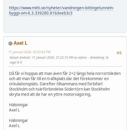
https://www.mitti.se/nyheter/vandningen-lottingetunneln-
byggs-om-6.3.339280.81b3eeb3c3
Axel L
11 januari 2026, 20:53:52 PM
#8
Senast ändrad:
: 11 januari 2026, 21:22:15 PM av admin
Anledning
: Se
regel # 9
Då får vi hoppas att man även får 2+2 längs hela norrortsleden
och att man får till en trafikplats där det förekommer en
cirkulationsplats. Därefter tillsammans med förbifart
Stockholm och tvärförbindelse Södertörn kan Stockholm
skryta med att de har en yttre motorvägsring.
Hälsningar
Axel L
Hälsningar
Axel L