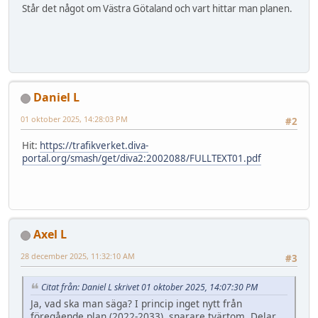
Står det något om Västra Götaland och vart hittar man planen.
Daniel L
01 oktober 2025, 14:28:03 PM
#2
Hit:
https://trafikverket.diva-
portal.org/smash/get/diva2:2002088/FULLTEXT01.pdf
Axel L
28 december 2025, 11:32:10 AM
#3
Citat från: Daniel L skrivet 01 oktober 2025, 14:07:30 PM
Ja, vad ska man säga? I princip inget nytt från
föregående plan (2022-2033), snarare tvärtom. Delar