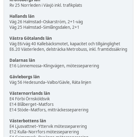
Rv 25 Norrleden i Växjö inkl. trafikplats
Hallands län
Väg 26 Halmstad–Oskarström, 2+1-väg
Väg 25 Halmstad–Simlångsdalen, 2+1
Västra Götalands län
Väg E6/väg 40 Kallebäcksmotet, kapacitet och tillgänglighet
E6.20 Västerleden, delsträcka Metrobuss, inkl. framtidssäkring
Dalarnas län
E16 Lönnemossa–Klingvägen, mötesseparering
Gävleborgs län
Väg 56 Hedesunda–Valbo/Gävle, Räta linjen
Västernorrlands län
E4 Förbi Örnsköldsvik
E14 Blåberget–Matfors
E14 Stöde–Matfors, mitträckesseparering
Västerbottens län
E4 Ljusvattnet–Yttervik mötesseparering
E12 Kulla–Norrfors mötesseparering