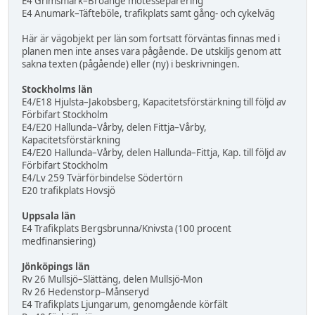
E4 Grimsmark–Broänge mötesseparering
E4 Anumark–Täfteböle, trafikplats samt gång- och cykelväg
Här är vägobjekt per län som fortsatt förväntas finnas med i
planen men inte anses vara pågående. De utskiljs genom att
sakna texten (pågående) eller (ny) i beskrivningen.
Stockholms län
E4/E18 Hjulsta–Jakobsberg, Kapacitetsförstärkning till följd av
Förbifart Stockholm
E4/E20 Hallunda–Vårby, delen Fittja–Vårby,
Kapacitetsförstärkning
E4/E20 Hallunda–Vårby, delen Hallunda–Fittja, Kap. till följd av
Förbifart Stockholm
E4/Lv 259 Tvärförbindelse Södertörn
E20 trafikplats Hovsjö
Uppsala län
E4 Trafikplats Bergsbrunna/Knivsta (100 procent
medfinansiering)
Jönköpings län
Rv 26 Mullsjö–Slättäng, delen Mullsjö-Mon
Rv 26 Hedenstorp–Månseryd
E4 Trafikplats Ljungarum, genomgående körfält