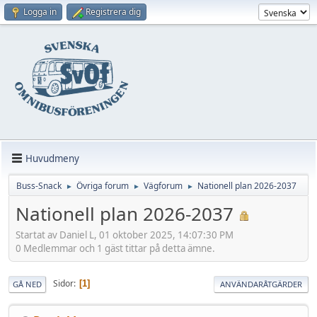
Logga in
Registrera dig
Huvudmeny
Buss-Snack
Övriga forum
Vägforum
Nationell plan 2026-2037
►
►
►
Nationell plan 2026-2037
Startat av Daniel L, 01 oktober 2025, 14:07:30 PM
0 Medlemmar och 1 gäst tittar på detta ämne.
Sidor
1
GÅ NED
ANVÄNDARÅTGÄRDER