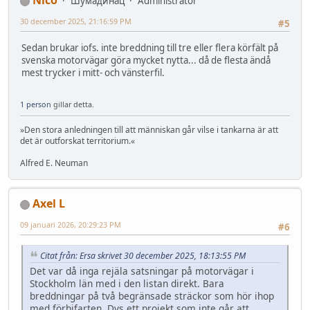
Nico
Шумадинац
Administrator
30 december 2025, 21:16:59 PM
#5
Sedan brukar iofs. inte breddning till tre eller flera körfält på
svenska motorvägar göra mycket nytta... då de flesta ändå
mest trycker i mitt- och vänsterfil.
1 person
gillar detta.
»Den stora anledningen till att människan går vilse i tankarna är att
det är outforskat territorium.«
Alfred E. Neuman
Axel L
09 januari 2026, 20:29:23 PM
#6
Citat från: Ersa skrivet 30 december 2025, 18:13:55 PM
Det var då inga rejäla satsningar på motorvägar i
Stockholm län med i den listan direkt. Bara
breddningar på två begränsade sträckor som hör ihop
med förbifarten. Dvs ett projekt som inte går att