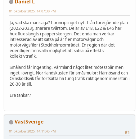
Daniel L
01 oktober 2025, 14:07:30 PM
Ja, vad ska man säga? I princip inget nytt från föregående plan
(2022-2033), snarare tvärtom. Delar av E18, E22 & E45 har
hux flux slängts i papperskorgen. Det enda man verkar
intresserad av att satsa på är fler motorvägar och
motorvägsfiler i Stockholmsområdet. En region där det
egentligen finns alla möjlighet att satsa på effektiv
kollektivtrafik.
Småland får ingenting. Värmland något litet mötesspår men
inget i övrigt. Norrlandskusten får småsmulor: Härnösand och
Örnsköldsvik får fortsätta ha tung trafik rakt genom innerstan i
20-30 år till.
Era tankar?
VästSverige
01 oktober 2025, 14:11:45 PM
#1