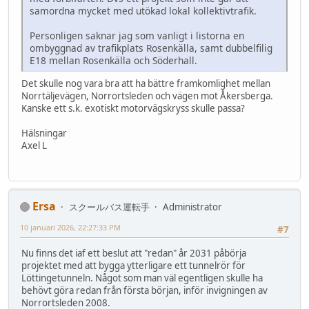
samordna mycket med utökad lokal kollektivtrafik.
Personligen saknar jag som vanligt i listorna en
ombyggnad av trafikplats Rosenkälla, samt dubbelfilig
E18 mellan Rosenkälla och Söderhall.
Det skulle nog vara bra att ha bättre framkomlighet mellan
Norrtäljevägen, Norrortsleden och vägen mot Åkersberga.
Kanske ett s.k. exotiskt motorvägskryss skulle passa?
Hälsningar
Axel L
Ersa
スクールバス運転手
Administrator
10 januari 2026, 22:27:33 PM
#7
Nu finns det iaf ett beslut att "redan" år 2031 påbörja
projektet med att bygga ytterligare ett tunnelrör för
Löttingetunneln. Något som man väl egentligen skulle ha
behövt göra redan från första början, inför invigningen av
Norrortsleden 2008.