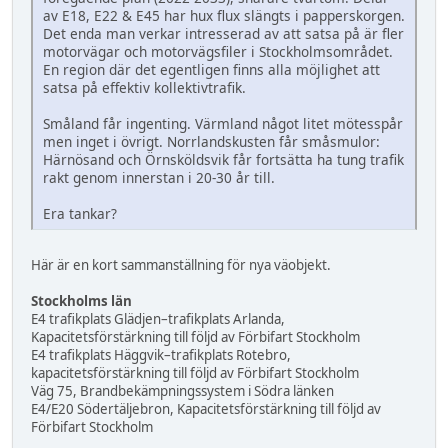
av E18, E22 & E45 har hux flux slängts i papperskorgen.
Det enda man verkar intresserad av att satsa på är fler
motorvägar och motorvägsfiler i Stockholmsområdet.
En region där det egentligen finns alla möjlighet att
satsa på effektiv kollektivtrafik.
Småland får ingenting. Värmland något litet mötesspår
men inget i övrigt. Norrlandskusten får småsmulor:
Härnösand och Örnsköldsvik får fortsätta ha tung trafik
rakt genom innerstan i 20-30 år till.
Era tankar?
Här är en kort sammanställning för nya väobjekt.
Stockholms län
E4 trafikplats Glädjen–trafikplats Arlanda,
Kapacitetsförstärkning till följd av Förbifart Stockholm
E4 trafikplats Häggvik–trafikplats Rotebro,
kapacitetsförstärkning till följd av Förbifart Stockholm
Väg 75, Brandbekämpningssystem i Södra länken
E4/E20 Södertäljebron, Kapacitetsförstärkning till följd av
Förbifart Stockholm