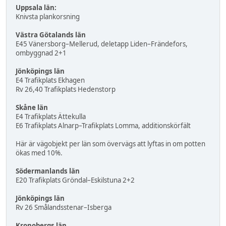
Uppsala län:
Knivsta plankorsning
Västra Götalands län
E45 Vänersborg–Mellerud, deletapp Liden–Frändefors,
ombyggnad 2+1
Jönköpings län
E4 Trafikplats Ekhagen
Rv 26,40 Trafikplats Hedenstorp
Skåne län
E4 Trafikplats Ättekulla
E6 Trafikplats Alnarp–Trafikplats Lomma, additionskörfält
Här är vägobjekt per län som övervägs att lyftas in om potten
ökas med 10%.
Södermanlands län
E20 Trafikplats Gröndal–Eskilstuna 2+2
Jönköpings län
Rv 26 Smålandsstenar–Isberga
Kronobergs län