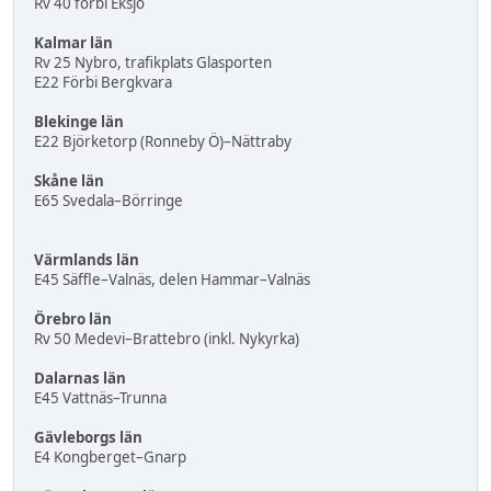
Rv 40 förbi Eksjö
Kalmar län
Rv 25 Nybro, trafikplats Glasporten
E22 Förbi Bergkvara
Blekinge län
E22 Björketorp (Ronneby Ö)–Nättraby
Skåne län
E65 Svedala–Börringe
Värmlands län
E45 Säffle–Valnäs, delen Hammar–Valnäs
Örebro län
Rv 50 Medevi–Brattebro (inkl. Nykyrka)
Dalarnas län
E45 Vattnäs–Trunna
Gävleborgs län
E4 Kongberget–Gnarp