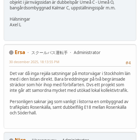
objekt i järnvägssidan är dubbelspår Umeå C - Umeå Ö,
bangårdsombyggnad Kalmar C, uppställningsspår m.m.
Hälsningar
Axel L
Ersa
スクールバス運転手
Administrator
30 december 2025, 18:13:55 PM
#4
Det var då inga rejäla satsningar på motorvägar i Stockholm län
med i den listan direkt. Bara breddningar på två begränsade
sträckor som hör ihop med förbifarten. Dvs ett projekt som
inte går att samordna mycket med utökad lokal kollektivtrafik.
Personligen saknar jag som vanligt i listorna en ombyggnad av
trafikplats Rosenkälla, samt dubbelfilig E18 mellan Rosenkälla
och Söderhall.