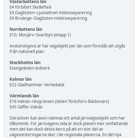
Västerbottens län
E4 förbifart Skellefteå
E4 Daglösten–Ljusvattnet mötesseparering
E4 Broänge–Daglösten mötesseparering
Norrbottens län
E10, Morjärv–Svartbyn (etapp 1)
Avslutningsvis är här vägobjekt per län som föreslås att utgås
från nationell plan.
Stockholms län
Essingeleden ledverk
Kalmar län
E22 Gladhammar–Verkebäck
Värmlands län
E18 Valnäs–riksgränsen (delen Töcksfors–Bäckevarv)
E45 Säffle–Valnäs
Därutöver kan även nämnas ett antal järnvägsobjekt som har
tillkommit. För järnvägens sida är dock planen mer omfattande
men det kan dock delvis bero på att en stor del av
väginvesteringarna sker i de regionala planerna. En del nya