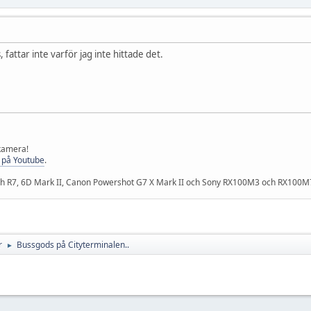
 fattar inte varför jag inte hittade det.
 kamera!
 på Youtube
.
och R7, 6D Mark II, Canon Powershot G7 X Mark II och Sony RX100M3 och RX100M
r
Bussgods på Cityterminalen..
►