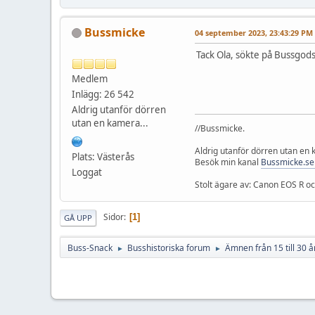
Bussmicke
04 september 2023, 23:43:29 PM
Tack Ola, sökte på Bussgods,
Medlem
Inlägg: 26 542
Aldrig utanför dörren
utan en kamera...
//Bussmicke.
Aldrig utanför dörren utan en
Plats: Västerås
Besök min kanal
Bussmicke.se
Loggat
Stolt ägare av: Canon EOS R 
Sidor
1
GÅ UPP
Buss-Snack
Busshistoriska forum
Ämnen från 15 till 30 å
►
►