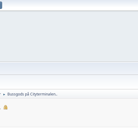
r
Bussgods på Cityterminalen..
►
.