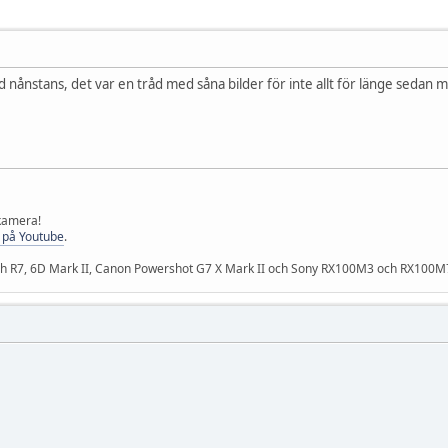
ild nånstans, det var en tråd med såna bilder för inte allt för länge sedan m
 kamera!
 på Youtube
.
och R7, 6D Mark II, Canon Powershot G7 X Mark II och Sony RX100M3 och RX100M