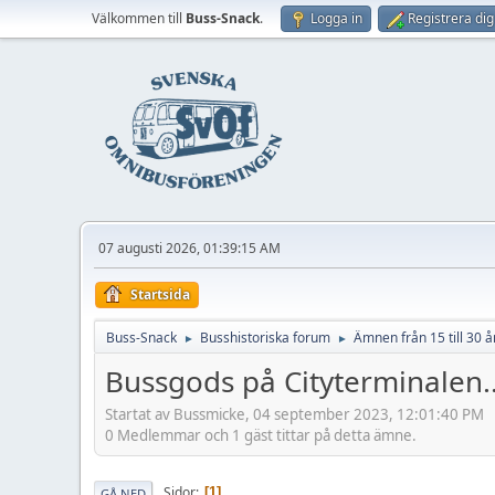
Välkommen till
Buss-Snack
.
Logga in
Registrera dig
07 augusti 2026, 01:39:15 AM
Startsida
Buss-Snack
Busshistoriska forum
Ämnen från 15 till 30 å
►
►
Bussgods på Cityterminalen.
Startat av Bussmicke, 04 september 2023, 12:01:40 PM
0 Medlemmar och 1 gäst tittar på detta ämne.
Sidor
1
GÅ NED