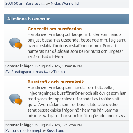
SvOf 50 år - Bussfest i ...
av
Niclas Wennerlid
Allmänna bussforum
Generellt om bussfordon
Här skriver vi inlägg och lägger in bilder som handlar
om just bussarnas utseende, beteende mm. i sig samt
även enskilda fordonsanskaffningar mm. Primärt
hanteras här då sådant som berör nutid och ungefär
15 år tillbaka i tiden.
Senaste inlägg:
08 augusti 2026, 19:44:36 PM
SV: Riksdagspartiernas t...
av
Tonfisk
Busstrafik och bussteknik
Här skriver vi inlägg som handlar om tidtabeller,
linjedragningar, bussförarlöner och allt övrigt som har
med själva det operativa utförandet av trafiken att
göra. Även sådant som rör bussrelaterade olyckor
samt busstekniska frågor hör hemma här. Samma
tidsintervall gäller här som för föregående undertavla.
Senaste inlägg:
08 augusti 2026, 17:12:58 PM
SV: Lund med omnejd
av
Buss_Lund