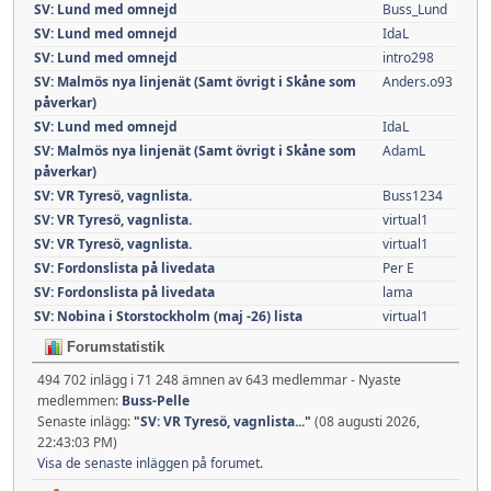
SV: Lund med omnejd
Buss_Lund
SV: Lund med omnejd
IdaL
SV: Lund med omnejd
intro298
SV: Malmös nya linjenät (Samt övrigt i Skåne som
Anders.o93
påverkar)
SV: Lund med omnejd
IdaL
SV: Malmös nya linjenät (Samt övrigt i Skåne som
AdamL
påverkar)
SV: VR Tyresö, vagnlista.
Buss1234
SV: VR Tyresö, vagnlista.
virtual1
SV: VR Tyresö, vagnlista.
virtual1
SV: Fordonslista på livedata
Per E
SV: Fordonslista på livedata
lama
SV: Nobina i Storstockholm (maj -26) lista
virtual1
Forumstatistik
494 702 inlägg i 71 248 ämnen av 643 medlemmar - Nyaste
medlemmen:
Buss-Pelle
Senaste inlägg:
"
SV: VR Tyresö, vagnlista...
"
(08 augusti 2026,
22:43:03 PM)
Visa de senaste inläggen på forumet.