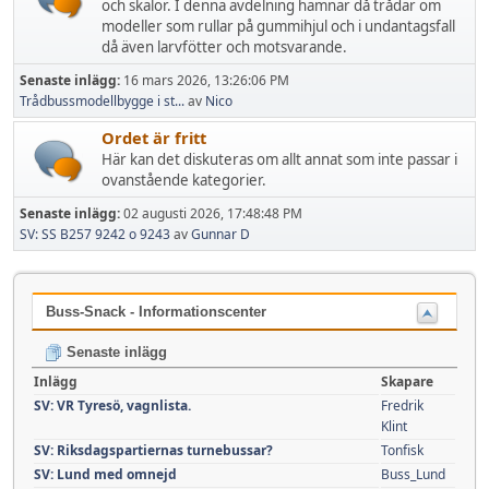
och skalor. I denna avdelning hamnar då trådar om
modeller som rullar på gummihjul och i undantagsfall
då även larvfötter och motsvarande.
Senaste inlägg:
16 mars 2026, 13:26:06 PM
Trådbussmodellbygge i st...
av
Nico
Ordet är fritt
Här kan det diskuteras om allt annat som inte passar i
ovanstående kategorier.
Senaste inlägg:
02 augusti 2026, 17:48:48 PM
SV: SS B257 9242 o 9243
av
Gunnar D
Buss-Snack - Informationscenter
Senaste inlägg
Inlägg
Skapare
SV: VR Tyresö, vagnlista.
Fredrik
Klint
SV: Riksdagspartiernas turnebussar?
Tonfisk
SV: Lund med omnejd
Buss_Lund