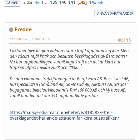
1
...
139
140
141
143
Sidor
142
GÅ NED
ANVÄNDARÅTGÄRDER
Fredde
29 april 2026, 21:40:31 PM
#2115
I oktober blev Region Kalmars stora trafikupphandling klar. Men
den väckte rejäl kritik och besluten överklagades av flera parter.
Nu har upphandlingen vunnit laga kraft och det är klart hur
trafiken utförs mellan 2028 och 2038.
De åtta vinnande trafikföretagen är Bergkvara AB, Buss i väst AB,
Busspecialisten i Småland AB, Go-Ahead AB, Nilsbuss AB, Stegos
begagande bildelar, Vikbolands Taxi 160 000 AB och Vy buss AB.
Totalt handlar det om 391 upphandlade fordon.
https://m.dagenskalmar.nu/nyheter/e/318583/efter-
overklagandet-har-ar-de-atta-som-far-kora-busstrafiken/