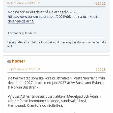
09 juni 2026, 17:53:56 PM
#2122
Nobina och Keolis delar på Dalarna från 2028
https://www.bussmagasinet.se/2026/06/nobina-och-keolis-
delar-pa-dalarna/
3 personer
gillar detta.
En signatur är ett textfält i slutet av ditt inlägg där du kan skriva vad du
vill!
homer
10 juni 2026, 22:35:35 PM
#2123
De två företag som ska köra busstrafiken i Västernorrland från
december 2027 till och med juni 2037 är Vy Buss samt Byberg
& Nordin Busstrafik.
Vy Buss AB har tilldelats busstrafiken i Medelpad och Ådalen.
Det omfattar kommunerna Ånge, Sundsvall, Timrå,
Härnösand, Kramfors och Sollefteå.