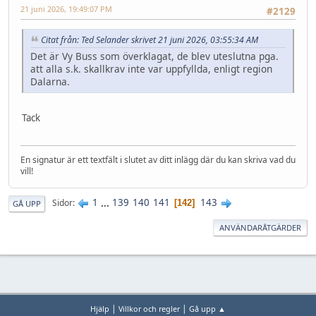
21 juni 2026, 19:49:07 PM
#2129
Citat från: Ted Selander skrivet 21 juni 2026, 03:55:34 AM
Det är Vy Buss som överklagat, de blev uteslutna pga.
att alla s.k. skallkrav inte var uppfyllda, enligt region
Dalarna.
Tack
En signatur är ett textfält i slutet av ditt inlägg där du kan skriva vad du
vill!
1
...
139
140
141
143
Sidor
142
GÅ UPP
ANVÄNDARÅTGÄRDER
|
|
Hjälp
Villkor och regler
Gå upp ▲