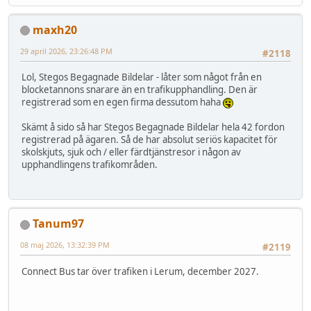
maxh20
29 april 2026, 23:26:48 PM
#2118
Lol, Stegos Begagnade Bildelar - låter som något från en
blocketannons snarare än en trafikupphandling. Den är
registrerad som en egen firma dessutom haha
Skämt å sido så har Stegos Begagnade Bildelar hela 42 fordon
registrerad på ägaren. Så de har absolut seriös kapacitet för
skolskjuts, sjuk och / eller färdtjänstresor i någon av
upphandlingens trafikområden.
Tanum97
08 maj 2026, 13:32:39 PM
#2119
Connect Bus tar över trafiken i Lerum, december 2027.