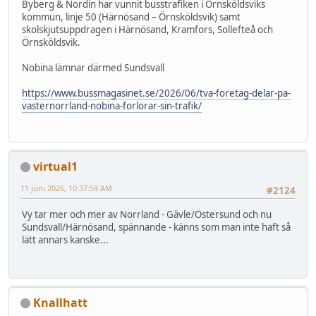
Byberg & Nordin har vunnit busstrafiken i Örnsköldsviks
kommun, linje 50 (Härnösand – Örnsköldsvik) samt
skolskjutsuppdragen i Härnösand, Kramfors, Sollefteå och
Örnsköldsvik.
Nobina lämnar därmed Sundsvall
https://www.bussmagasinet.se/2026/06/tva-foretag-delar-pa-
vasternorrland-nobina-forlorar-sin-trafik/
virtual1
11 juni 2026, 10:37:59 AM
#2124
Vy tar mer och mer av Norrland - Gävle/Östersund och nu
Sundsvall/Härnösand, spännande - känns som man inte haft så
lätt annars kanske...
Knallhatt