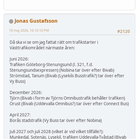
Jonas Gustafsson
18 maj 2026, 16:10:10 PM
#2120
Då ska vi se om jag fattat rätt om trafikstarter i
Västtrafikområdet närmaste åren:
Juni 2026:
Trafiken Göteborg-Stenungsund (l. 321, f.d.
Stenungsundsexpressen) (Nobina tar över efter Bivab)
Strömstad, Tanum (Bivab (Lysekils Busstrafik?) tar över efter
Vy Buss)
December 2026:
Tjörn (Bivab i form av Tjörns Omnibustrafik behåller trafiken)
Orust (Bivab (Uddevalla Omnibus?) tar över efter Connect Bus)
April 2027:
Borås stadstrafik (Vy Buss tar över efter Nobina)
Juli 2027 och juli 2028 (vilket är vid vilket tillfälle?):
Munkedal, Sotenäs, Lysekil, trafiken Uddevalla-Tvåstad (Bivab