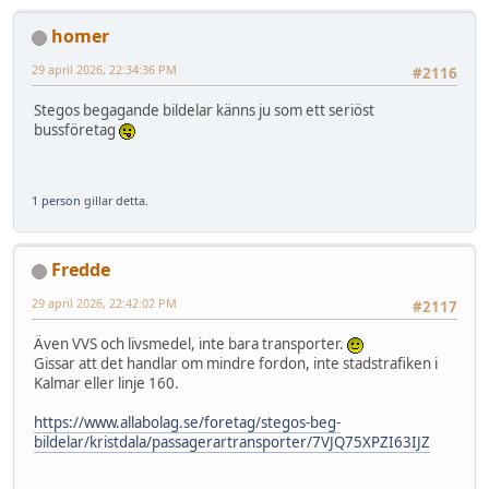
homer
29 april 2026, 22:34:36 PM
#2116
Stegos begagande bildelar känns ju som ett seriöst
bussföretag
1 person
gillar detta.
Fredde
29 april 2026, 22:42:02 PM
#2117
Även VVS och livsmedel, inte bara transporter.
Gissar att det handlar om mindre fordon, inte stadstrafiken i
Kalmar eller linje 160.
https://www.allabolag.se/foretag/stegos-beg-
bildelar/kristdala/passagerartransporter/7VJQ75XPZI63IJZ