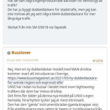
Har de haft några egenproducerade karosser för denna typ av
trafik?
De har ju byggt dubbeldäckare för stadstrafik, men jag kan
inte minnas att jag sett några MAN-dubbeldäckare för mer
långväga trafik.
Skickat från min SM-G981B via Tapatalk
Buzzlover
07 juli 2021, 13:55:23 PM
#1478
Nej, men en ny dubbeldäckar-modell med MAN-drivlina
kommer snart att introduceras i Sverige,
https://www.bussmagasinet.se/2021/05/ny-dubbeldackare-
for-svensk-region-och-expresstrafik/
UNVI har redan nu bussar i landet mest inom Sightseeing-
trafiken där dom har Volvos drivlina.
Det finns fler bilder på denna nya modell på UNVI:s egen
hemsida, förarhytten tycker jag är mest intressant.
Den har den "gamla" instrumentbrädan (gamla knappar osv)
från stadsbussarna men ratten är tagen ur turistbussarna från