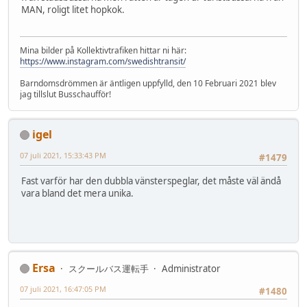
MAN, roligt litet hopkok.
Mina bilder på Kollektivtrafiken hittar ni här:
https://www.instagram.com/swedishtransit/
Barndomsdrömmen är äntligen uppfylld, den 10 Februari 2021 blev
jag tillslut Busschaufför!
igel
07 juli 2021, 15:33:43 PM
#1479
Fast varför har den dubbla vänsterspeglar, det måste väl ändå
vara bland det mera unika.
Ersa
スクールバス運転手
Administrator
07 juli 2021, 16:47:05 PM
#1480