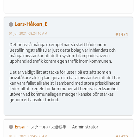
Lars-Håkan_E
01 juli 2021, 08:24:10 AM
#1471
Det finns så många exempel när så skett både inom
Beställningstrafik (Där just detta bolag var inblandat) och
många misstankar att detta system tillämpades även i
upphandlad trafik kontra egen trafik inom kommunen.
Det är väldigt lätt att täcka förluster på ett sätt som en
privatåkare aldrig kan göra och bara misstanken att det här
kan vara fallet allrahelst i samband med stora prisskillnader
leder till att regeln för kommuner att bedriva verksamhet
utöver vad kommunallagen medger kanske bör stärkas
genom ett absolut förbud.
Ersa
スクールバス運転手
Administrator
01 juli 2021, 09:45:06 AM
#1472