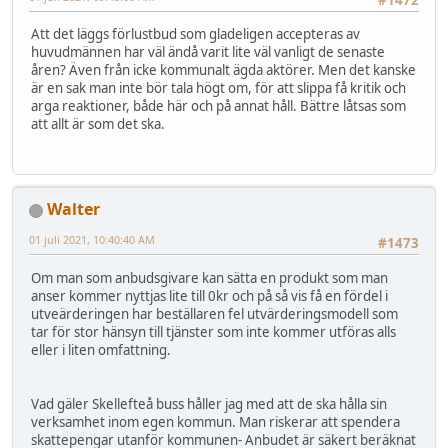
Att det läggs förlustbud som gladeligen accepteras av
huvudmännen har väl ändå varit lite väl vanligt de senaste
åren? Även från icke kommunalt ägda aktörer. Men det kanske
är en sak man inte bör tala högt om, för att slippa få kritik och
arga reaktioner, både här och på annat håll. Bättre låtsas som
att allt är som det ska.
Walter
01 juli 2021, 10:40:40 AM
#1473
Om man som anbudsgivare kan sätta en produkt som man
anser kommer nyttjas lite till 0kr och på så vis få en fördel i
utveärderingen har beställaren fel utvärderingsmodell som
tar för stor hänsyn till tjänster som inte kommer utföras alls
eller i liten omfattning.
Vad gäler Skellefteå buss håller jag med att de ska hålla sin
verksamhet inom egen kommun. Man riskerar att spendera
skattepengar utanför kommunen- Anbudet är säkert beräknat