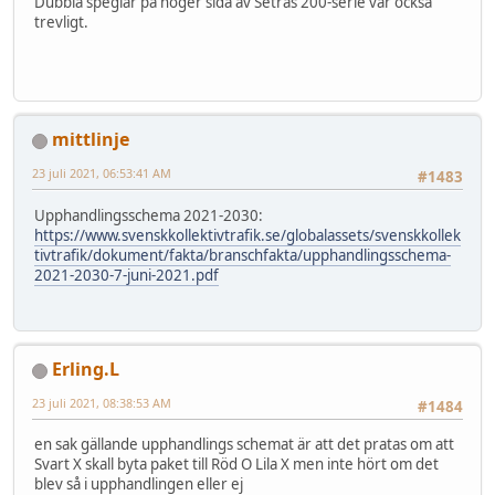
Dubbla speglar på höger sida av Setras 200-serie var också
trevligt.
mittlinje
23 juli 2021, 06:53:41 AM
#1483
Upphandlingsschema 2021-2030:
https://www.svenskkollektivtrafik.se/globalassets/svenskkollek
tivtrafik/dokument/fakta/branschfakta/upphandlingsschema-
2021-2030-7-juni-2021.pdf
Erling.L
23 juli 2021, 08:38:53 AM
#1484
en sak gällande upphandlings schemat är att det pratas om att
Svart X skall byta paket till Röd O Lila X men inte hört om det
blev så i upphandlingen eller ej