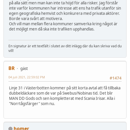
på alla sätt men man kan inte ta höjd för alla risker. Jag förstår
inte varför kommunen har intresse att ens ha trafik utanför sin
egen geografiska hemvist och konkurera med privata aktörer.
Borde vara svårt att motivera.
Och vill man mellan flera kommuner samverka kring något är
det möjligt men då ska inte trafiken upphandlas.
En signatur är ett textfält i slutet av ditt inlägg där du kan skriva vad du
vill!
BR
gäst
04 juli 2021, 22:59:02 PM
#1474
Linje 31 i Västerbotten kommer på sitt korta avtal att få tillbaka
dubbeldäckare som de var på Swebus/Nobinas tid. Det blir
MAN DD Gods och sen kompletterat med Scania Irisar. Alla i
"Norrtågsfärger" som nu.
homer