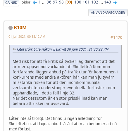
1
...
96
97
98
100
101
102
...
143
Sidor
99
GÅ NED
ANVÄNDARÅTGÄRDER
B10M
01 juli 2021, 00:38:12 AM
#1470
Citat från: Lars-Håkan_E skrivet 30 juni 2021, 21:30:22 PM
Med risk för att få kritik så tycker jag däremot att det
är mer uppseendeväckande att Skellefteå Kommun
fortfarande lägger anbud på trafik utanför kommunen i
konkurrens med andra aktörer, här kan man ju tyvärr
misstänka risken för att den inomkommunala
verksamheten understödjer eventuella förluster i den
upphandlade, i detta fall linje 32.
När det dessutom är en stor prisskillnad kan man
befara att risken är avsevärd.
Låter inte så troligt. Det finns ju ingen anledning för
Skeleftebuss att lägga anbud så lågt att man bedömer att gå
med förlust.