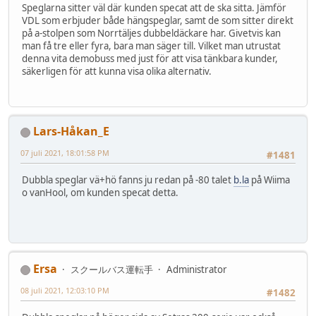
Speglarna sitter väl där kunden specat att de ska sitta. Jämför
VDL som erbjuder både hängspeglar, samt de som sitter direkt
på a-stolpen som Norrtäljes dubbeldäckare har. Givetvis kan
man få tre eller fyra, bara man säger till. Vilket man utrustat
denna vita demobuss med just för att visa tänkbara kunder,
säkerligen för att kunna visa olika alternativ.
Lars-Håkan_E
07 juli 2021, 18:01:58 PM
#1481
Dubbla speglar vä+hö fanns ju redan på -80 talet
b.la
på Wiima
o vanHool, om kunden specat detta.
Ersa
スクールバス運転手
Administrator
08 juli 2021, 12:03:10 PM
#1482