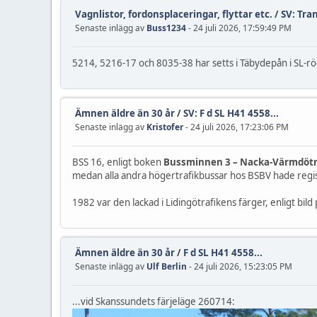
Vagnlistor, fordonsplaceringar, flyttar etc.
/
SV: Tran
Senaste inlägg av
Buss1234
- 24 juli 2026, 17:59:49 PM
5214, 5216-17 och 8035-38 har setts i Täbydepån i SL-röd
Ämnen äldre än 30 år
/
SV: F d SL H41 4558...
Senaste inlägg av
Kristofer
- 24 juli 2026, 17:23:06 PM
BSS 16, enligt boken
Bussminnen 3 – Nacka-Värmdötraf
medan alla andra högertrafikbussar hos BSBV hade re
1982 var den lackad i Lidingötrafikens färger, enligt bil
Ämnen äldre än 30 år
/
F d SL H41 4558...
Senaste inlägg av
Ulf Berlin
- 24 juli 2026, 15:23:05 PM
...vid Skanssundets färjeläge 260714: