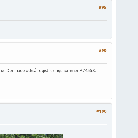
#98
#99
serie. Den hade också registreringsnummer A74558,
#100