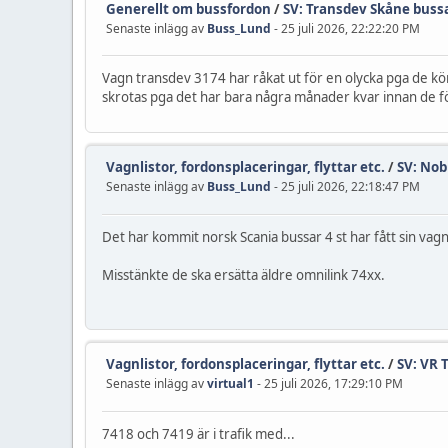
Generellt om bussfordon
/
SV: Transdev Skåne bussa
Senaste inlägg av
Buss_Lund
- 25 juli 2026, 22:22:20 PM
Vagn transdev 3174 har råkat ut för en olycka pga de körd
skrotas pga det har bara några månader kvar innan de fö
Vagnlistor, fordonsplaceringar, flyttar etc.
/
SV: Nob
Senaste inlägg av
Buss_Lund
- 25 juli 2026, 22:18:47 PM
Det har kommit norsk Scania bussar 4 st har fått sin v
Misstänkte de ska ersätta äldre omnilink 74xx.
Vagnlistor, fordonsplaceringar, flyttar etc.
/
SV: VR 
Senaste inlägg av
virtual1
- 25 juli 2026, 17:29:10 PM
7418 och 7419 är i trafik med...