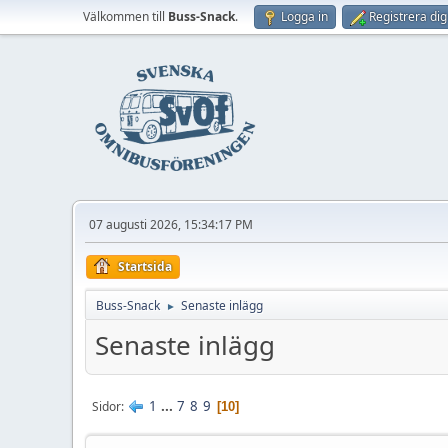
Välkommen till
Buss-Snack
.
Logga in
Registrera dig
07 augusti 2026, 15:34:17 PM
Startsida
Buss-Snack
Senaste inlägg
►
Senaste inlägg
1
...
7
8
9
Sidor
10