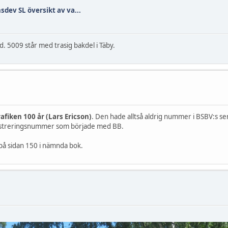
sdev SL översikt av va...
. 5009 står med trasig bakdel i Täby.
iken 100 år (Lars Ericson)
. Den hade alltså aldrig nummer i BSBV:s 
gistreringsnummer som började med BB.
d på sidan 150 i nämnda bok.