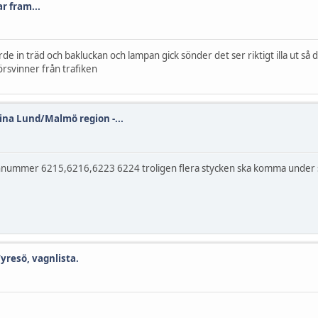
r fram...
e in träd och bakluckan och lampan gick sönder det ser riktigt illa ut så 
rsvinner från trafiken
ina Lund/Malmö region -...
agnnummer 6215,6216,6223 6224 troligen flera stycken ska komma under so
Tyresö, vagnlista.