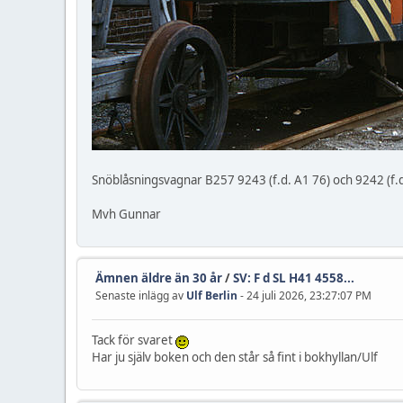
Snöblåsningsvagnar B257 9243 (f.d. A1 76) och 9242 (f.d.
Mvh Gunnar
Ämnen äldre än 30 år
/
SV: F d SL H41 4558...
Senaste inlägg av
Ulf Berlin
- 24 juli 2026, 23:27:07 PM
Tack för svaret
Har ju själv boken och den står så fint i bokhyllan/Ulf