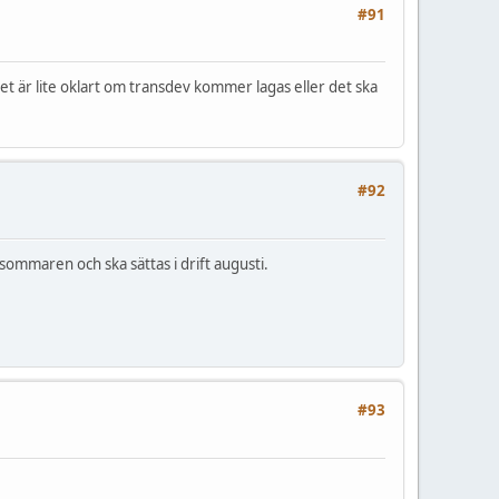
#91
det är lite oklart om transdev kommer lagas eller det ska
#92
mmaren och ska sättas i drift augusti.
#93