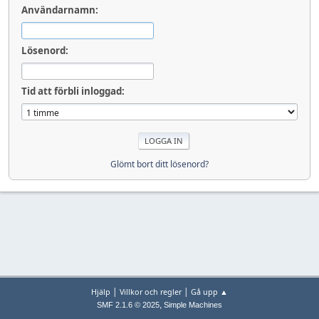
Användarnamn:
Lösenord:
Tid att förbli inloggad:
Glömt bort ditt lösenord?
|
|
Hjälp
Villkor och regler
Gå upp ▲
,
SMF 2.1.6 © 2025
Simple Machines