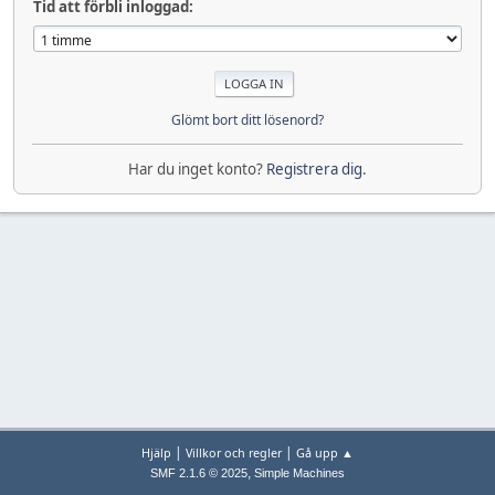
Tid att förbli inloggad:
Glömt bort ditt lösenord?
Har du inget konto?
Registrera dig
.
|
|
Hjälp
Villkor och regler
Gå upp ▲
,
SMF 2.1.6 © 2025
Simple Machines