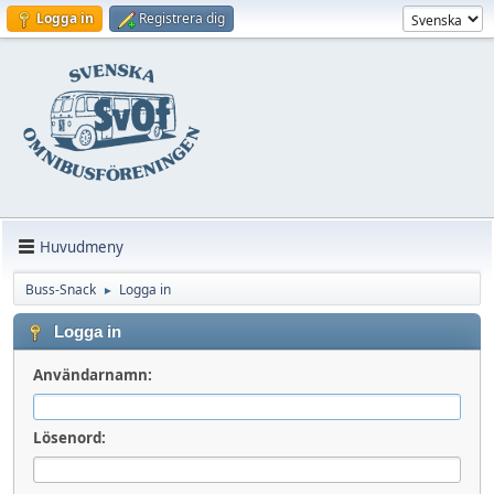
Logga in
Registrera dig
Huvudmeny
Buss-Snack
Logga in
►
Logga in
Användarnamn:
Lösenord: