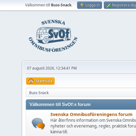
Välkommen till
Buss-Snack
.
Logga in
Registrera dig
07 augusti 2026, 12:34:41 PM
Startsida
Buss-Snack
Välkommen till SvOf:s forum
Svenska Omnibusföreningens forum
Här återfinns information om Svenska Omnibu
nyheter och evenemang, regler, praktisk for
känna till.