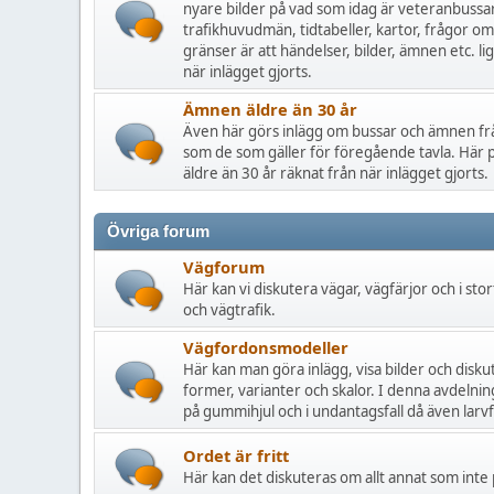
nyare bilder på vad som idag är veteranbussa
trafikhuvudmän, tidtabeller, kartor, frågor 
gränser är att händelser, bilder, ämnen etc. l
när inlägget gjorts.
Ämnen äldre än 30 år
Även här görs inlägg om bussar och ämnen fr
som de som gäller för föregående tavla. Här 
äldre än 30 år räknat från när inlägget gjorts.
Övriga forum
Vägforum
Här kan vi diskutera vägar, vägfärjor och i stor
och vägtrafik.
Vägfordonsmodeller
Här kan man göra inlägg, visa bilder och disku
former, varianter och skalor. I denna avdelni
på gummihjul och i undantagsfall då även lar
Ordet är fritt
Här kan det diskuteras om allt annat som inte