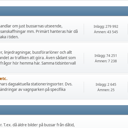
 handlar om just bussarnas utseende,
Inlägg: 279 992
nsanskaffningar mm. Primärt hanteras här då
Ämnen: 43 545
ka i tiden.
r, linjedragningar, bussförarlöner och allt
Inlägg: 74 251
andet av trafiken att göra. Även sådant som
Ämnen: 7 238
 frågor hör hemma här. Samma tidsintervall
etc.
nars dagsaktuella stationeringsorter. Dvs.
Inlägg: 2 645
a ändringar av vagnparken på specifika
Ämnen: 25
 T.ex. då äldre bilder på bussar från dåtid,