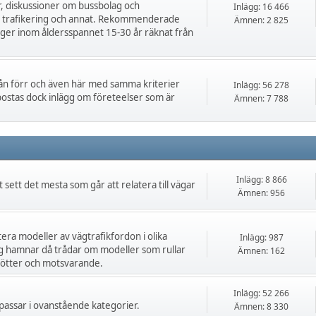
r, diskussioner om bussbolag och
Inlägg: 16 466
om trafikering och annat. Rekommenderade
Ämnen: 2 825
igger inom åldersspannet 15-30 år räknat från
ån förr och även här med samma kriterier
Inlägg: 56 278
postas dock inlägg om företeelser som är
Ämnen: 7 788
Inlägg: 8 866
t sett det mesta som går att relatera till vägar
Ämnen: 956
tera modeller av vägtrafikfordon i olika
Inlägg: 987
ng hamnar då trådar om modeller som rullar
Ämnen: 162
vfötter och motsvarande.
Inlägg: 52 266
 passar i ovanstående kategorier.
Ämnen: 8 330