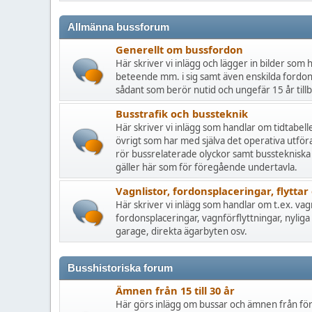
Allmänna bussforum
Generellt om bussfordon
Här skriver vi inlägg och lägger in bilder som
beteende mm. i sig samt även enskilda fordo
sådant som berör nutid och ungefär 15 år tillba
Busstrafik och bussteknik
Här skriver vi inlägg som handlar om tidtabelle
övrigt som har med själva det operativa utför
rör bussrelaterade olyckor samt busstekniska
gäller här som för föregående undertavla.
Vagnlistor, fordonsplaceringar, flyttar 
Här skriver vi inlägg som handlar om t.ex. vag
fordonsplaceringar, vagnförflyttningar, nylig
garage, direkta ägarbyten osv.
Busshistoriska forum
Ämnen från 15 till 30 år
Här görs inlägg om bussar och ämnen från förr.