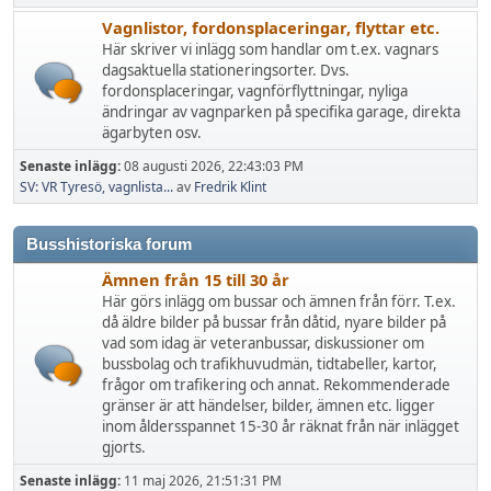
Vagnlistor, fordonsplaceringar, flyttar etc.
Här skriver vi inlägg som handlar om t.ex. vagnars
dagsaktuella stationeringsorter. Dvs.
fordonsplaceringar, vagnförflyttningar, nyliga
ändringar av vagnparken på specifika garage, direkta
ägarbyten osv.
Senaste inlägg:
08 augusti 2026, 22:43:03 PM
SV: VR Tyresö, vagnlista...
av
Fredrik Klint
Busshistoriska forum
Ämnen från 15 till 30 år
Här görs inlägg om bussar och ämnen från förr. T.ex.
då äldre bilder på bussar från dåtid, nyare bilder på
vad som idag är veteranbussar, diskussioner om
bussbolag och trafikhuvudmän, tidtabeller, kartor,
frågor om trafikering och annat. Rekommenderade
gränser är att händelser, bilder, ämnen etc. ligger
inom åldersspannet 15-30 år räknat från när inlägget
gjorts.
Senaste inlägg:
11 maj 2026, 21:51:31 PM