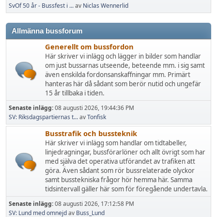
SvOf 50 år - Bussfest i ...
av
Niclas Wennerlid
Allmänna bussforum
Generellt om bussfordon
Här skriver vi inlägg och lägger in bilder som handlar
om just bussarnas utseende, beteende mm. i sig samt
även enskilda fordonsanskaffningar mm. Primärt
hanteras här då sådant som berör nutid och ungefär
15 år tillbaka i tiden.
Senaste inlägg:
08 augusti 2026, 19:44:36 PM
SV: Riksdagspartiernas t...
av
Tonfisk
Busstrafik och bussteknik
Här skriver vi inlägg som handlar om tidtabeller,
linjedragningar, bussförarlöner och allt övrigt som har
med själva det operativa utförandet av trafiken att
göra. Även sådant som rör bussrelaterade olyckor
samt busstekniska frågor hör hemma här. Samma
tidsintervall gäller här som för föregående undertavla.
Senaste inlägg:
08 augusti 2026, 17:12:58 PM
SV: Lund med omnejd
av
Buss_Lund