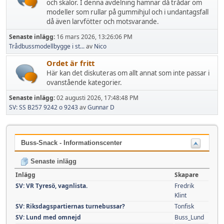
och skalor. I denna avdelning hamnar då trådar om
modeller som rullar på gummihjul och i undantagsfall
då även larvfötter och motsvarande.
Senaste inlägg:
16 mars 2026, 13:26:06 PM
Trådbussmodellbygge i st...
av
Nico
Ordet är fritt
Här kan det diskuteras om allt annat som inte passar i
ovanstående kategorier.
Senaste inlägg:
02 augusti 2026, 17:48:48 PM
SV: SS B257 9242 o 9243
av
Gunnar D
Buss-Snack - Informationscenter
Senaste inlägg
Inlägg
Skapare
SV: VR Tyresö, vagnlista.
Fredrik
Klint
SV: Riksdagspartiernas turnebussar?
Tonfisk
SV: Lund med omnejd
Buss_Lund