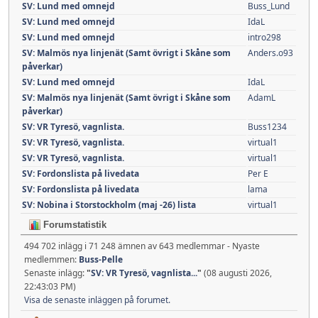
SV: Lund med omnejd
Buss_Lund
SV: Lund med omnejd
IdaL
SV: Lund med omnejd
intro298
SV: Malmös nya linjenät (Samt övrigt i Skåne som
Anders.o93
påverkar)
SV: Lund med omnejd
IdaL
SV: Malmös nya linjenät (Samt övrigt i Skåne som
AdamL
påverkar)
SV: VR Tyresö, vagnlista.
Buss1234
SV: VR Tyresö, vagnlista.
virtual1
SV: VR Tyresö, vagnlista.
virtual1
SV: Fordonslista på livedata
Per E
SV: Fordonslista på livedata
lama
SV: Nobina i Storstockholm (maj -26) lista
virtual1
Forumstatistik
494 702 inlägg i 71 248 ämnen av 643 medlemmar - Nyaste
medlemmen:
Buss-Pelle
Senaste inlägg:
"
SV: VR Tyresö, vagnlista...
"
(08 augusti 2026,
22:43:03 PM)
Visa de senaste inläggen på forumet.