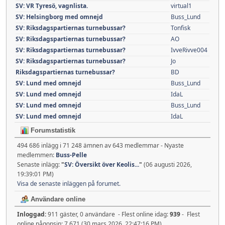
SV: VR Tyresö, vagnlista.
virtual1
SV: Helsingborg med omnejd
Buss_Lund
SV: Riksdagspartiernas turnebussar?
Tonfisk
SV: Riksdagspartiernas turnebussar?
AO
SV: Riksdagspartiernas turnebussar?
IvveRivve004
SV: Riksdagspartiernas turnebussar?
Jo
Riksdagspartiernas turnebussar?
BD
SV: Lund med omnejd
Buss_Lund
SV: Lund med omnejd
IdaL
SV: Lund med omnejd
Buss_Lund
SV: Lund med omnejd
IdaL
Forumstatistik
494 686 inlägg i 71 248 ämnen av 643 medlemmar - Nyaste
medlemmen:
Buss-Pelle
Senaste inlägg:
"
SV: Översikt över Keolis...
"
(06 augusti 2026,
19:39:01 PM)
Visa de senaste inläggen på forumet.
Användare online
Inloggad:
911 gäster, 0 användare - Flest online idag:
939
- Flest
online någonsin: 7 671 (30 mars 2026, 22:47:16 PM)