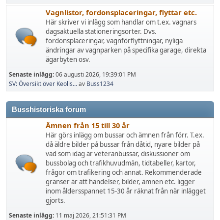
Vagnlistor, fordonsplaceringar, flyttar etc.
Här skriver vi inlägg som handlar om t.ex. vagnars
dagsaktuella stationeringsorter. Dvs.
fordonsplaceringar, vagnförflyttningar, nyliga
ändringar av vagnparken på specifika garage, direkta
ägarbyten osv.
Senaste inlägg:
06 augusti 2026, 19:39:01 PM
SV: Översikt över Keolis...
av
Buss1234
Busshistoriska forum
Ämnen från 15 till 30 år
Här görs inlägg om bussar och ämnen från förr. T.ex.
då äldre bilder på bussar från dåtid, nyare bilder på
vad som idag är veteranbussar, diskussioner om
bussbolag och trafikhuvudmän, tidtabeller, kartor,
frågor om trafikering och annat. Rekommenderade
gränser är att händelser, bilder, ämnen etc. ligger
inom åldersspannet 15-30 år räknat från när inlägget
gjorts.
Senaste inlägg:
11 maj 2026, 21:51:31 PM