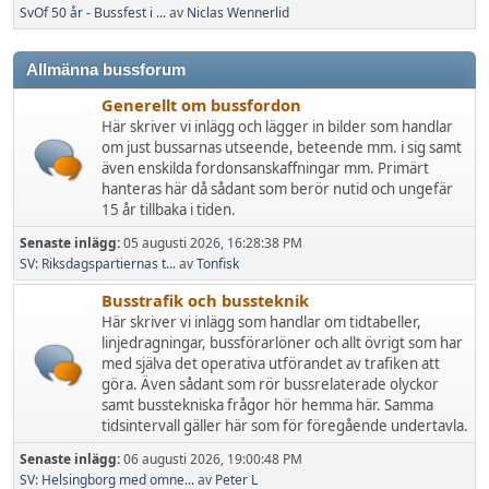
SvOf 50 år - Bussfest i ...
av
Niclas Wennerlid
Allmänna bussforum
Generellt om bussfordon
Här skriver vi inlägg och lägger in bilder som handlar
om just bussarnas utseende, beteende mm. i sig samt
även enskilda fordonsanskaffningar mm. Primärt
hanteras här då sådant som berör nutid och ungefär
15 år tillbaka i tiden.
Senaste inlägg:
05 augusti 2026, 16:28:38 PM
SV: Riksdagspartiernas t...
av
Tonfisk
Busstrafik och bussteknik
Här skriver vi inlägg som handlar om tidtabeller,
linjedragningar, bussförarlöner och allt övrigt som har
med själva det operativa utförandet av trafiken att
göra. Även sådant som rör bussrelaterade olyckor
samt busstekniska frågor hör hemma här. Samma
tidsintervall gäller här som för föregående undertavla.
Senaste inlägg:
06 augusti 2026, 19:00:48 PM
SV: Helsingborg med omne...
av
Peter L