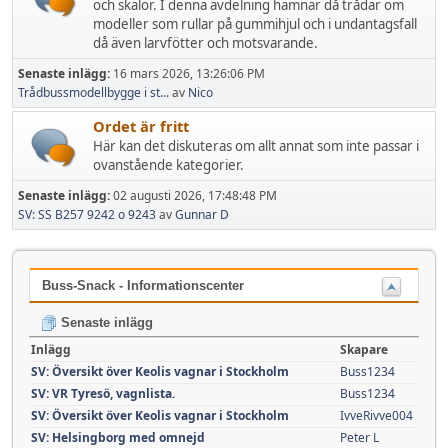
och skalor. I denna avdelning hamnar då trådar om
modeller som rullar på gummihjul och i undantagsfall
då även larvfötter och motsvarande.
Senaste inlägg:
16 mars 2026, 13:26:06 PM
Trådbussmodellbygge i st...
av
Nico
Ordet är fritt
Här kan det diskuteras om allt annat som inte passar i
ovanstående kategorier.
Senaste inlägg:
02 augusti 2026, 17:48:48 PM
SV: SS B257 9242 o 9243
av
Gunnar D
Buss-Snack - Informationscenter
Senaste inlägg
Inlägg
Skapare
SV: Översikt över Keolis vagnar i Stockholm
Buss1234
SV: VR Tyresö, vagnlista.
Buss1234
SV: Översikt över Keolis vagnar i Stockholm
IvveRivve004
SV: Helsingborg med omnejd
Peter L