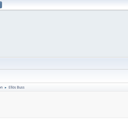
on
Ellös Buss
►