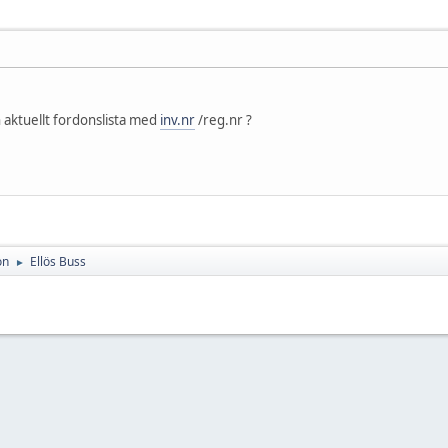
 aktuellt fordonslista med
inv.nr
/reg.nr ?
on
Ellös Buss
►