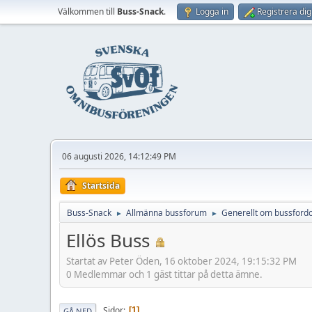
Välkommen till
Buss-Snack
.
Logga in
Registrera dig
06 augusti 2026, 14:12:49 PM
Startsida
Buss-Snack
Allmänna bussforum
Generellt om bussford
►
►
Ellös Buss
Startat av Peter Öden, 16 oktober 2024, 19:15:32 PM
0 Medlemmar och 1 gäst tittar på detta ämne.
Sidor
1
GÅ NED