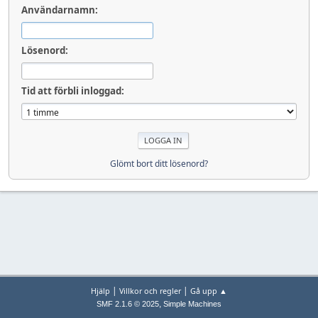
Användarnamn:
Lösenord:
Tid att förbli inloggad:
Glömt bort ditt lösenord?
|
|
Hjälp
Villkor och regler
Gå upp ▲
,
SMF 2.1.6 © 2025
Simple Machines