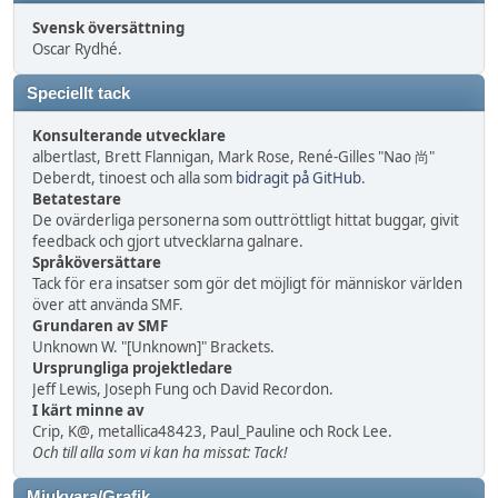
Svensk översättning
Oscar Rydhé.
Speciellt tack
Konsulterande utvecklare
albertlast, Brett Flannigan, Mark Rose, René-Gilles "Nao 尚"
Deberdt, tinoest och alla som
bidragit på GitHub
.
Betatestare
De ovärderliga personerna som outtröttligt hittat buggar, givit
feedback och gjort utvecklarna galnare.
Språköversättare
Tack för era insatser som gör det möjligt för människor världen
över att använda SMF.
Grundaren av SMF
Unknown W. "[Unknown]" Brackets.
Ursprungliga projektledare
Jeff Lewis, Joseph Fung och David Recordon.
I kärt minne av
Crip, K@, metallica48423, Paul_Pauline och Rock Lee.
Och till alla som vi kan ha missat: Tack!
Mjukvara/Grafik