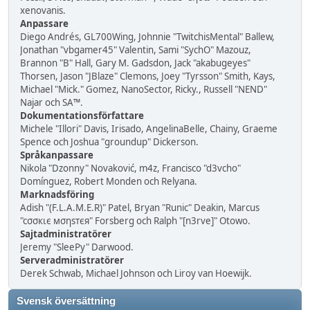
xenovanis.
Anpassare
Diego Andrés, GL700Wing, Johnnie "TwitchisMental" Ballew,
Jonathan "vbgamer45" Valentin, Sami "SychO" Mazouz,
Brannon "B" Hall, Gary M. Gadsdon, Jack "akabugeyes"
Thorsen, Jason "JBlaze" Clemons, Joey "Tyrsson" Smith, Kays,
Michael "Mick." Gomez, NanoSector, Ricky., Russell "NEND"
Najar och SA™.
Dokumentationsförfattare
Michele "Illori" Davis, Irisado, AngelinaBelle, Chainy, Graeme
Spence och Joshua "groundup" Dickerson.
Språkanpassare
Nikola "Dzonny" Novaković, m4z, Francisco "d3vcho"
Domínguez, Robert Monden och Relyana.
Marknadsföring
Adish "(F.L.A.M.E.R)" Patel, Bryan "Runic" Deakin, Marcus
"cσσкιє мσηѕтєя" Forsberg och Ralph "[n3rve]" Otowo.
Sajtadministratörer
Jeremy "SleePy" Darwood.
Serveradministratörer
Derek Schwab, Michael Johnson och Liroy van Hoewijk.
Svensk översättning