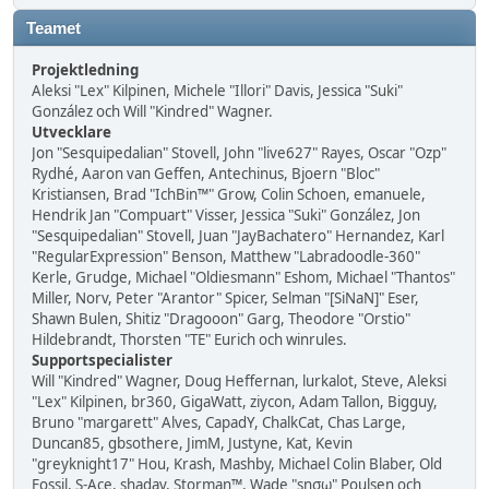
Teamet
Projektledning
Aleksi "Lex" Kilpinen, Michele "Illori" Davis, Jessica "Suki"
González och Will "Kindred" Wagner.
Utvecklare
Jon "Sesquipedalian" Stovell, John "live627" Rayes, Oscar "Ozp"
Rydhé, Aaron van Geffen, Antechinus, Bjoern "Bloc"
Kristiansen, Brad "IchBin™" Grow, Colin Schoen, emanuele,
Hendrik Jan "Compuart" Visser, Jessica "Suki" González, Jon
"Sesquipedalian" Stovell, Juan "JayBachatero" Hernandez, Karl
"RegularExpression" Benson, Matthew "Labradoodle-360"
Kerle, Grudge, Michael "Oldiesmann" Eshom, Michael "Thantos"
Miller, Norv, Peter "Arantor" Spicer, Selman "[SiNaN]" Eser,
Shawn Bulen, Shitiz "Dragooon" Garg, Theodore "Orstio"
Hildebrandt, Thorsten "TE" Eurich och winrules.
Supportspecialister
Will "Kindred" Wagner, Doug Heffernan, lurkalot, Steve, Aleksi
"Lex" Kilpinen, br360, GigaWatt, ziycon, Adam Tallon, Bigguy,
Bruno "margarett" Alves, CapadY, ChalkCat, Chas Large,
Duncan85, gbsothere, JimM, Justyne, Kat, Kevin
"greyknight17" Hou, Krash, Mashby, Michael Colin Blaber, Old
Fossil, S-Ace, shadav, Storman™, Wade "sησω" Poulsen och