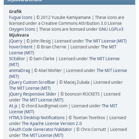
Grafik
Fugue Icons
| © 2012 Yusuke Kamiyamane | These icons are
licensed under a Creative Commons Attribution 3.0 License
Oxygen Icons
| These icons are licensed under
GNU LGPLv3
Mjukvara
JQuery
| © John Resig | Licensed under
The MIT License (MIT)
hoverIntent
| © Brian Cherne | Licensed under
The MIT
License (MIT)
SCEditor
| © Sam Clarke | Licensed under
The MIT License
(MIT)
animaDrag
| © Abel Mohler | Licensed under
The MIT License
(MIT)
jQuery Custom Scrollbar
| © Maciej Zubala | Licensed under
The MIT License (MIT)
jQuery Responsive Slider
| © booncon ROCKETS | Licensed
under
The MIT License (MIT)
At.js
| © chord.luo@gmail.com | Licensed under
The MIT
License (MIT)
HTML5 Desktop Notifications
| © Tsvetan Tsvetkov | Licensed
under
The Apache License Version 2.0
GAuth Code Generator/Validator
| © Chris Cornutt | Licensed
under
The MIT License (MIT)