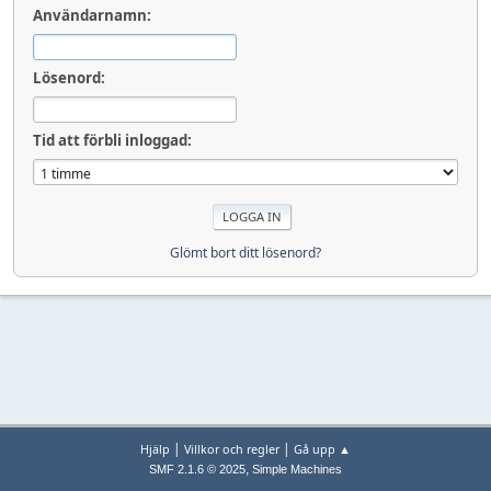
Användarnamn:
Lösenord:
Tid att förbli inloggad:
Glömt bort ditt lösenord?
|
|
Hjälp
Villkor och regler
Gå upp ▲
,
SMF 2.1.6 © 2025
Simple Machines