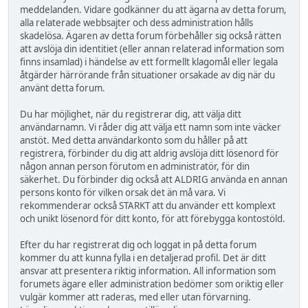
meddelanden. Vidare godkänner du att ägarna av detta forum,
alla relaterade webbsajter och dess administration hålls
skadelösa. Ägaren av detta forum förbehåller sig också rätten
att avslöja din identitiet (eller annan relaterad information som
finns insamlad) i händelse av ett formellt klagomål eller legala
åtgärder härrörande från situationer orsakade av dig när du
använt detta forum.
Du har möjlighet, när du registrerar dig, att välja ditt
användarnamn. Vi råder dig att välja ett namn som inte väcker
anstöt. Med detta användarkonto som du håller på att
registrera, förbinder du dig att aldrig avslöja ditt lösenord för
någon annan person förutom en administratör, för din
säkerhet. Du förbinder dig också att ALDRIG använda en annan
persons konto för vilken orsak det än må vara. Vi
rekommenderar också STARKT att du använder ett komplext
och unikt lösenord för ditt konto, för att förebygga kontostöld.
Efter du har registrerat dig och loggat in på detta forum
kommer du att kunna fylla i en detaljerad profil. Det är ditt
ansvar att presentera riktig information. All information som
forumets ägare eller administration bedömer som oriktig eller
vulgär kommer att raderas, med eller utan förvarning.