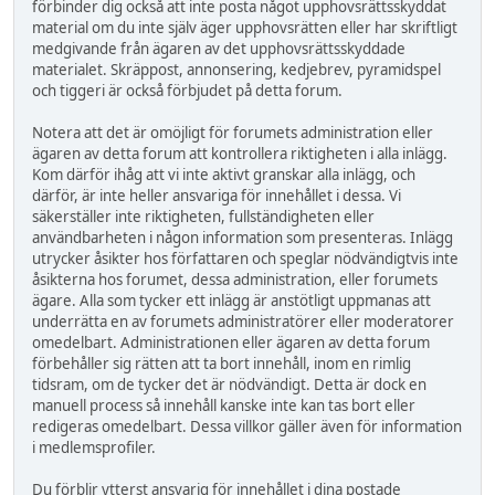
förbinder dig också att inte posta något upphovsrättsskyddat
material om du inte själv äger upphovsrätten eller har skriftligt
medgivande från ägaren av det upphovsrättsskyddade
materialet. Skräppost, annonsering, kedjebrev, pyramidspel
och tiggeri är också förbjudet på detta forum.
Notera att det är omöjligt för forumets administration eller
ägaren av detta forum att kontrollera riktigheten i alla inlägg.
Kom därför ihåg att vi inte aktivt granskar alla inlägg, och
därför, är inte heller ansvariga för innehållet i dessa. Vi
säkerställer inte riktigheten, fullständigheten eller
användbarheten i någon information som presenteras. Inlägg
utrycker åsikter hos författaren och speglar nödvändigtvis inte
åsikterna hos forumet, dessa administration, eller forumets
ägare. Alla som tycker ett inlägg är anstötligt uppmanas att
underrätta en av forumets administratörer eller moderatorer
omedelbart. Administrationen eller ägaren av detta forum
förbehåller sig rätten att ta bort innehåll, inom en rimlig
tidsram, om de tycker det är nödvändigt. Detta är dock en
manuell process så innehåll kanske inte kan tas bort eller
redigeras omedelbart. Dessa villkor gäller även för information
i medlemsprofiler.
Du förblir ytterst ansvarig för innehållet i dina postade