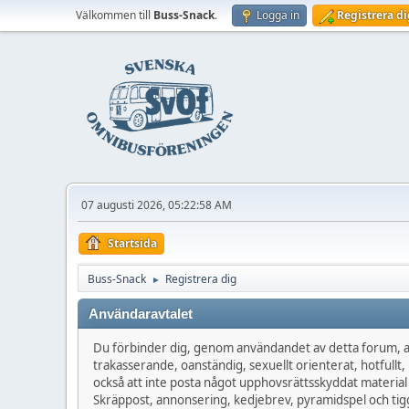
Välkommen till
Buss-Snack
.
Logga in
Registrera di
07 augusti 2026, 05:22:58 AM
Startsida
Buss-Snack
Registrera dig
►
Användaravtalet
Du förbinder dig, genom användandet av detta forum, at
trakasserande, oanständig, sexuellt orienterat, hotfullt, 
också att inte posta något upphovsrättsskyddat material
Skräppost, annonsering, kedjebrev, pyramidspel och tigg