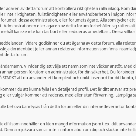
r ägaren av detta forum att kontrollera riktigheten i alla inlägg. Kom därfö
ställer inte riktigheten, fullständigheten eller användbarheten i någon inf
 forumet, dessa administration, eller forumets ägare. Alla som tycker ett
Administrationen eller ägaren av detta forum förbehåller sig rätten att t
nnehåll kanske inte kan tas bort eller redigeras omedelbart. Dessa villkor
e meddelanden. Vidare godkänner du att ägarna av detta forum, alla relate
slöja din identitiet (eller annan relaterad information som finns insamlad)
nt detta forum.
användarnamn. Vi råder dig att välja ett namn som inte väcker anstöt. Med 
ågon annan person förutom en administratör, för din säkerhet. Du förbind
 STARKT att du använder ett komplext och unikt lösenord för ditt konto, 
 kommer du att kunna fylla i en detaljerad profil. Det är ditt ansvar att pr
 eller vulgär kommer att raderas, med eller utan förvarning. Lämpliga sa
skulle behöva bannlysas från detta forum eller din internetleverantör kon
textfil som innehåller en liten mängd information (som t.ex. ditt använd
. Denna mjukvara samlar inte in information om dig och skickar inte heller