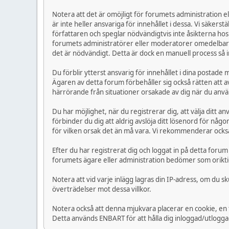
Notera att det är omöjligt för forumets administration elle
är inte heller ansvariga för innehållet i dessa. Vi säker
författaren och speglar nödvändigtvis inte åsikterna hos
forumets administratörer eller moderatorer omedelbart. 
det är nödvändigt. Detta är dock en manuell process så i
Du förblir ytterst ansvarig för innehållet i dina postad
Ägaren av detta forum förbehåller sig också rätten att av
härrörande från situationer orsakade av dig när du anvä
Du har möjlighet, när du registrerar dig, att välja ditt 
förbinder du dig att aldrig avslöja ditt lösenord för n
för vilken orsak det än må vara. Vi rekommenderar också
Efter du har registrerat dig och loggat in på detta forum
forumets ägare eller administration bedömer som oriktig
Notera att vid varje inlägg lagras din IP-adress, om du 
överträdelser mot dessa villkor.
Notera också att denna mjukvara placerar en cookie, en 
Detta används ENBART för att hålla dig inloggad/utloggad