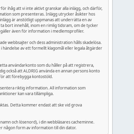
r ihåg att vi inte aktivt granskar alla inlägg, och därför,
ormation som presenteras. Inlägg utrycker åsikter hos
 inlägg är anstötligt uppmanas att underrätta en av
a bort innehåll, inom en rimlig tidsram, om de tycker
 gäller även för information i medlemsprofiler.
rade webbsajter och dess administration hålls skadelösa.
 i händelse av ett formellt klagomål eller legala åtgärder
detta användarkonto som du håller på att registrera,
er dig också att ALDRIG använda en annan persons konto
för att förebygga kontostöld.
esentera riktig information. All information som
nktioner kan vara tillämpliga.
taktas. Detta kommer endast att ske vid grova
arnamn och lösenord), i din webbläsares cacheminne.
 någon form av information till din dator.