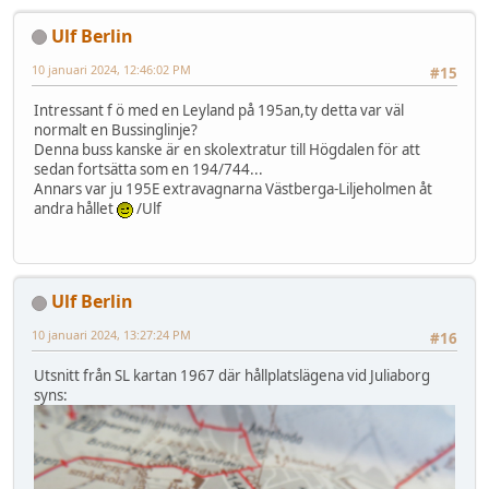
Ulf Berlin
10 januari 2024, 12:46:02 PM
#15
Intressant f ö med en Leyland på 195an,ty detta var väl
normalt en Bussinglinje?
Denna buss kanske är en skolextratur till Högdalen för att
sedan fortsätta som en 194/744...
Annars var ju 195E extravagnarna Västberga-Liljeholmen åt
andra hållet
/Ulf
Ulf Berlin
10 januari 2024, 13:27:24 PM
#16
Utsnitt från SL kartan 1967 där hållplatslägena vid Juliaborg
syns: