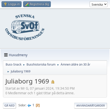
Logga in
Registrera dig
Huvudmeny
Buss-Snack
Busshistoriska forum
Ämnen äldre än 30 år
►
►
Juliaborg 1969
►
Juliaborg 1969
Startat av Mr G, 07 januari 2024, 19:34:50 PM
0 Medlemmar och 1 gäst tittar på detta ämne.
1
Sidor
2
GÅ NED
ANVÄNDARÅTGÄRDER