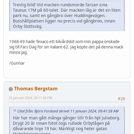
Trevlig bild! Vid macken rundsmorde farsan sina
Taunus 17M på 60-talet. Där macken låg är det en liten
park nu, samt en gångbro över Huddingevägen.
Busshållplatsen ligger nu precis vid gångbron, innan
Örby Slottsväg.
1968-69 hade Texaco ett bilvårdskit som min pappa önskade
sig till Fars Dag för sin Valiant-62. Jag köpte det på denna mack
minns jag.
/Gunnar
Thomas Bergstam
22 januari 2024, 20:11:34 PM
#26
Citat från: Björn Forslund skrivet 11 januari 2024, 09:41:58 AM
Här har man gått många gånger till/ från hpl Juliaborg.
Drygt 20 år innan fotot togs rullade Örbytågen på
dåvarande linje 19 här. Märkligt nog heter gatan
Malmköpingsvägen.