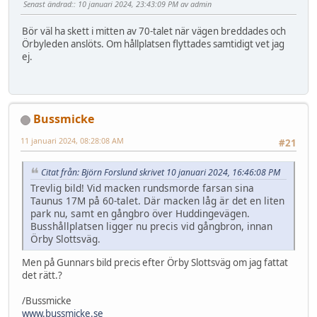
Senast ändrad:
: 10 januari 2024, 23:43:09 PM av admin
Bör väl ha skett i mitten av 70-talet när vägen breddades och
Örbyleden anslöts. Om hållplatsen flyttades samtidigt vet jag
ej.
Bussmicke
11 januari 2024, 08:28:08 AM
#21
Citat från: Björn Forslund skrivet 10 januari 2024, 16:46:08 PM
Trevlig bild! Vid macken rundsmorde farsan sina
Taunus 17M på 60-talet. Där macken låg är det en liten
park nu, samt en gångbro över Huddingevägen.
Busshållplatsen ligger nu precis vid gångbron, innan
Örby Slottsväg.
Men på Gunnars bild precis efter Örby Slottsväg om jag fattat
det rätt.?
/Bussmicke
www.bussmicke.se