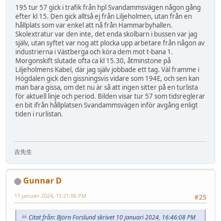
195 tur 57 gick i trafik från hpl Svandammsvägen någon gång
efter kl 15. Den gick alltså ej från Liljeholmen, utan från en
hållplats som var enkel att nå från Hammarbyhallen.
Skolextratur var den inte, det enda skolbarn i bussen var jag
själv, utan syftet var nog att plocka upp arbetare från någon av
industrierna i Västberga och köra dem mot t-bana 1.
Morgonskift slutade ofta ca kl 15.30, åtminstone på
Liljeholmens Kabel, där jag själv jobbade ett tag. Väl framme i
Högdalen gick den gissningsvis vidare som 194E, och sen kan
man bara gissa, om det nu är så att ingen sitter på en turlista
för aktuell linje och period. Bilden visar tur 57 som tidsreglerar
en bit ifrån hållplatsen Svandammsvägen inför avgång enligt
tiden i rurlistan.
吉先生
Gunnar D
11 januari 2024, 15:21:06 PM
#25
Citat från: Björn Forslund skrivet 10 januari 2024, 16:46:08 PM