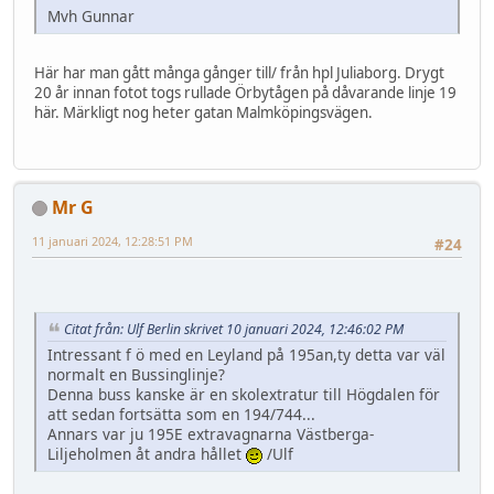
Mvh Gunnar
Här har man gått många gånger till/ från hpl Juliaborg. Drygt
20 år innan fotot togs rullade Örbytågen på dåvarande linje 19
här. Märkligt nog heter gatan Malmköpingsvägen.
Mr G
11 januari 2024, 12:28:51 PM
#24
Citat från: Ulf Berlin skrivet 10 januari 2024, 12:46:02 PM
Intressant f ö med en Leyland på 195an,ty detta var väl
normalt en Bussinglinje?
Denna buss kanske är en skolextratur till Högdalen för
att sedan fortsätta som en 194/744...
Annars var ju 195E extravagnarna Västberga-
Liljeholmen åt andra hållet
/Ulf