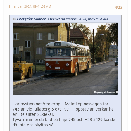
11 januari 2024, 09:41:58 AM
#23
Citat från: Gunnar D skrivet 09 januari 2024, 09:52:14 AM
Här avstignings/reglerhpl i Malmköpingsvägen för
745:an vid Juliaborg 5 okt 1971. Topptavlan verkar ha
en lite sliten SL-dekal.
Tyvärr min enda bild på linje 745 och H23 5429 kunde
då inte ens skyltas så.