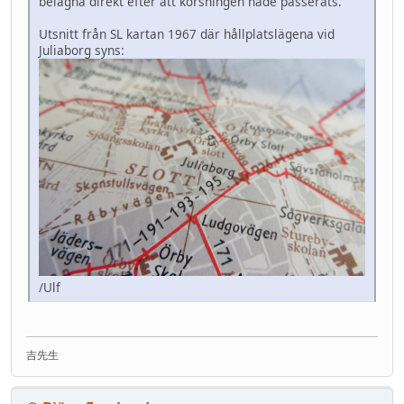
belägna direkt efter att korsningen hade passerats.
Utsnitt från SL kartan 1967 där hållplatslägena vid
Juliaborg syns:
/Ulf
吉先生