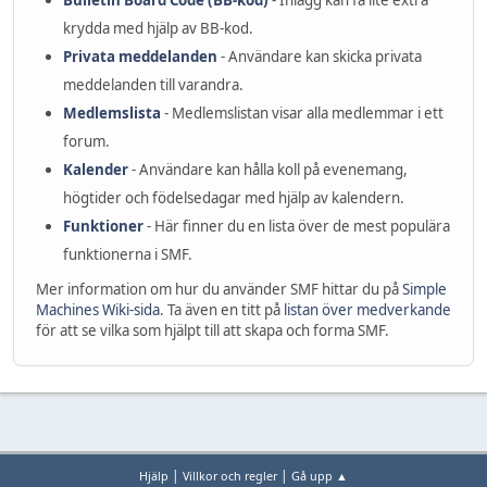
Bulletin Board Code (BB-kod)
- Inlägg kan få lite extra
krydda med hjälp av BB-kod.
Privata meddelanden
- Användare kan skicka privata
meddelanden till varandra.
Medlemslista
- Medlemslistan visar alla medlemmar i ett
forum.
Kalender
- Användare kan hålla koll på evenemang,
högtider och födelsedagar med hjälp av kalendern.
Funktioner
- Här finner du en lista över de mest populära
funktionerna i SMF.
Mer information om hur du använder SMF hittar du på
Simple
Machines Wiki-sida
. Ta även en titt på
listan över medverkande
för att se vilka som hjälpt till att skapa och forma SMF.
|
|
Hjälp
Villkor och regler
Gå upp ▲