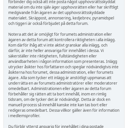
förbinder dig också att inte posta något upphovsrättsskyddat
material om du inte själv äger upphovsrätten eller har skriftligt
medgivande från ägaren av det upphovsrättsskyddade
materialet. Skräppost, annonsering, kedjebrev, pyramidspel
och tiggeri är också förbjudet på detta forum.
Notera att det är omöjligt för forumets administration eller
ägaren av detta forum att kontrollera riktigheten i alla inlägg.
Kom därför ihåg att vi inte aktivt granskar alla inlägg, och
därför, är inte heller ansvariga för innehållet i dessa. Vi
säkerställer inte riktigheten, fullständigheten eller
användbarheten i någon information som presenteras. Inlägg
utrycker åsikter hos författaren och speglar nödvändigtvis inte
åsikterna hos forumet, dessa administration, eller forumets
ägare. Alla som tycker ett inlägg är anstötligt uppmanas att
underrätta en av forumets administratörer eller moderatorer
omedelbart. Administrationen eller ägaren av detta forum
förbehåller sig rätten att ta bort innehåll, inom en rimlig
tidsram, om de tycker det är nödvändigt. Detta är dock en
manuell process så innehåll kanske inte kan tas bort eller
redigeras omedelbart. Dessa villkor gäller även för information
i medlemsprofiler.
Du förblir ytterst ansvarig för innehållet i dina postade