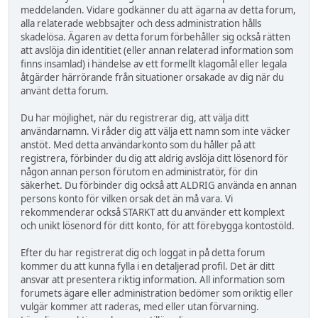
meddelanden. Vidare godkänner du att ägarna av detta forum,
alla relaterade webbsajter och dess administration hålls
skadelösa. Ägaren av detta forum förbehåller sig också rätten
att avslöja din identitiet (eller annan relaterad information som
finns insamlad) i händelse av ett formellt klagomål eller legala
åtgärder härrörande från situationer orsakade av dig när du
använt detta forum.
Du har möjlighet, när du registrerar dig, att välja ditt
användarnamn. Vi råder dig att välja ett namn som inte väcker
anstöt. Med detta användarkonto som du håller på att
registrera, förbinder du dig att aldrig avslöja ditt lösenord för
någon annan person förutom en administratör, för din
säkerhet. Du förbinder dig också att ALDRIG använda en annan
persons konto för vilken orsak det än må vara. Vi
rekommenderar också STARKT att du använder ett komplext
och unikt lösenord för ditt konto, för att förebygga kontostöld.
Efter du har registrerat dig och loggat in på detta forum
kommer du att kunna fylla i en detaljerad profil. Det är ditt
ansvar att presentera riktig information. All information som
forumets ägare eller administration bedömer som oriktig eller
vulgär kommer att raderas, med eller utan förvarning.