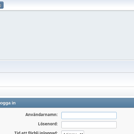
g
ogga in
Användarnamn:
Lösenord:
Tid att förbli inloggad: