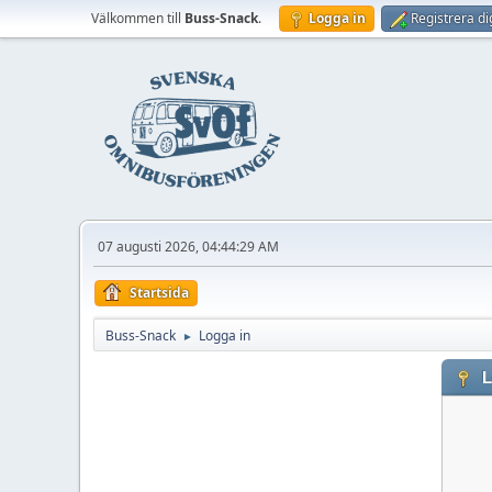
Välkommen till
Buss-Snack
.
Logga in
Registrera di
07 augusti 2026, 04:44:29 AM
Startsida
Buss-Snack
Logga in
►
L